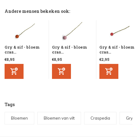
Andere mensen bekeken ook:
Gry & sif - bloem
Gry & sif - bloem
Gry & sif - bloem
cras...
cras...
cras...
€8,95
€8,95
€2,95
Tags
Bloemen
Bloemen van vilt
Craspedia
Gry & 