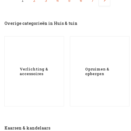
1
2
3
4
5
6
7
Overige categorieën in Huis & tuin
Verlichting &
Opruimen &
accessoires
opbergen
Kaarsen & kandelaars