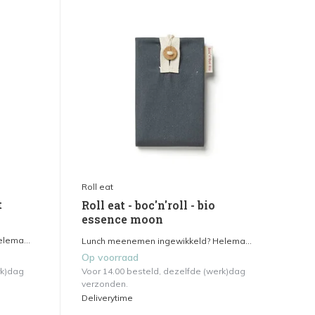
Roll eat
t
Roll eat - boc'n'roll - bio
essence moon
lema...
Lunch meenemen ingewikkeld? Helema...
Op voorraad
rk)dag
Voor 14.00 besteld, dezelfde (werk)dag
verzonden.
Deliverytime