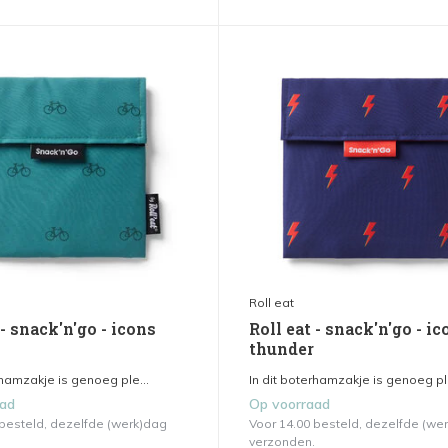
Roll eat
 - snack'n'go - icons
Roll eat - snack'n'go - i
thunder
rhamzakje is genoeg ple...
In dit boterhamzakje is genoeg ple
aad
Op voorraad
 besteld, dezelfde (werk)dag
Voor 14.00 besteld, dezelfde (we
verzonden.