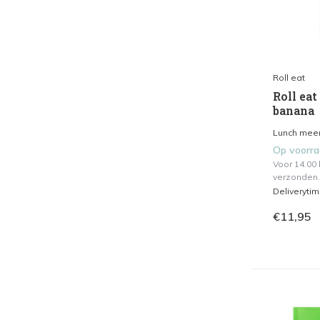
Roll eat
Roll eat 
banana
Lunch meen
Op voorr
Voor 14.00
verzonden.
Deliveryti
€11,95