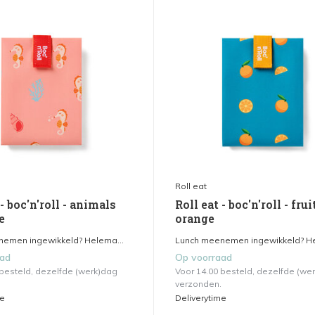
Roll eat
 - boc'n'roll - animals
Roll eat - boc'n'roll - frui
e
orange
emen ingewikkeld? Helema...
Lunch meenemen ingewikkeld? He
aad
Op voorraad
 besteld, dezelfde (werk)dag
Voor 14.00 besteld, dezelfde (we
verzonden.
me
Deliverytime