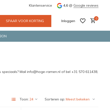
materiaal
Bekijk de producten live in onze winkel in Deventer
Klantenservice
4,6
@
Google reviews
0
SPAAR VOOR KORTING
Inloggen
BON
Account aanmaken
Account aanmaken
s speciaals? Mail
info@hoge-ramen.nl
of bel +31 570 611438,
Toon:
Sorteren op: