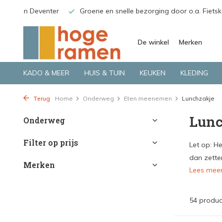
 winkel in Deventer
Groene en snelle bezorging door o.a. Fietsk
De winkel
Merken
KADO & MEER
HUIS & TUIN
KEUKEN
KLEDING
Terug
Home
Onderweg
Eten meenemen
Lunchzakje
Lunc
Onderweg
Filter op prijs
Let op: He
dan zetten
Merken
Lees mee
54 produc