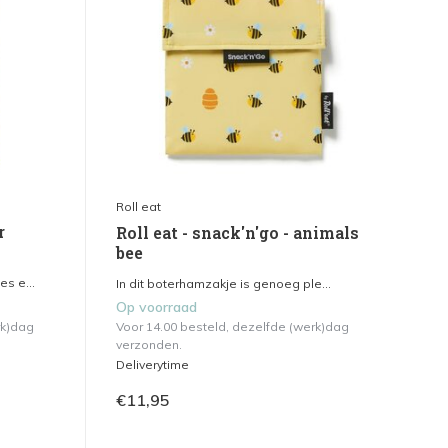
Roll eat
r
Roll eat - snack'n'go - animals
bee
s e...
In dit boterhamzakje is genoeg ple...
Op voorraad
rk)dag
Voor 14.00 besteld, dezelfde (werk)dag
verzonden.
Deliverytime
€11,95