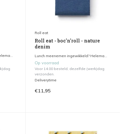
Roll eat
Roll eat - boc'n'roll - nature
denim
lema...
Lunch meenemen ingewikkeld? Helema...
Op voorraad
rk)dag
Voor 14.00 besteld, dezelfde (werk)dag
verzonden.
Deliverytime
€11,95