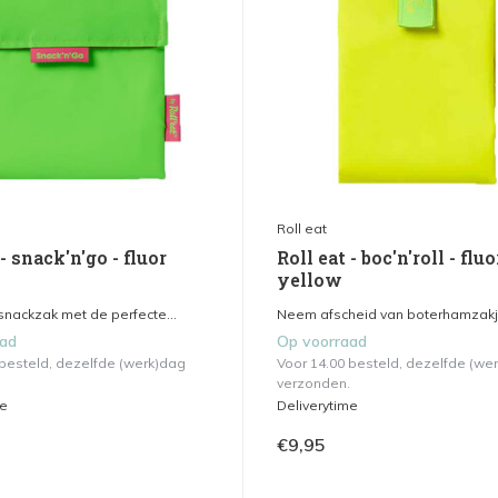
Roll eat
 - snack'n'go - fluor
Roll eat - boc'n'roll - fluo
yellow
snackzak met de perfecte...
Neem afscheid van boterhamzakje
aad
Op voorraad
 besteld, dezelfde (werk)dag
Voor 14.00 besteld, dezelfde (we
verzonden.
me
Deliverytime
€9,95