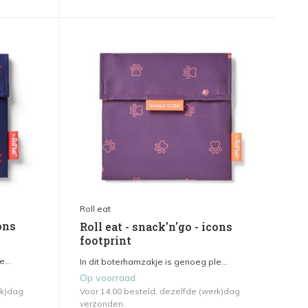
Roll eat
cons
Roll eat - snack'n'go - icons
footprint
...
In dit boterhamzakje is genoeg ple...
Op voorraad
rk)dag
Voor 14.00 besteld, dezelfde (werk)dag
verzonden.