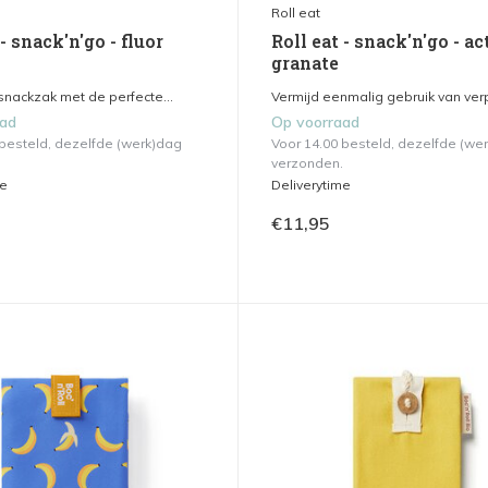
Roll eat
 - snack'n'go - fluor
Roll eat - snack'n'go - ac
granate
snackzak met de perfecte...
Vermijd eenmalig gebruik van verp
aad
Op voorraad
 besteld, dezelfde (werk)dag
Voor 14.00 besteld, dezelfde (we
verzonden.
me
Deliverytime
€11,95