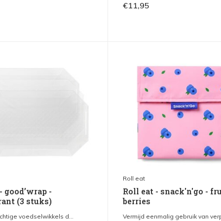
€11,95
Roll eat
 - good’wrap -
Roll eat - snack'n'go - fr
ant (3 stuks)
berries
chtige voedselwikkels d...
Vermijd eenmalig gebruik van verp