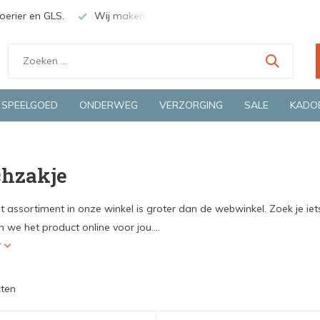
oerier en GLS.
Wij maken gebruik van gerecycled verpakkings
SPEELGOED
ONDERWEG
VERZORGING
SALE
KADO
hzakje
t assortiment in onze winkel is groter dan de webwinkel. Zoek je iet
 we het product online voor jou....
r
ten