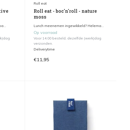
Roll eat
tive
Roll eat - boc'n'roll - nature
moss
a...
Lunch meenemen ingewikkeld? Helema...
Op voorraad
rk)dag
Voor 14.00 besteld, dezelfde (werk)dag
verzonden.
Deliverytime
€11,95