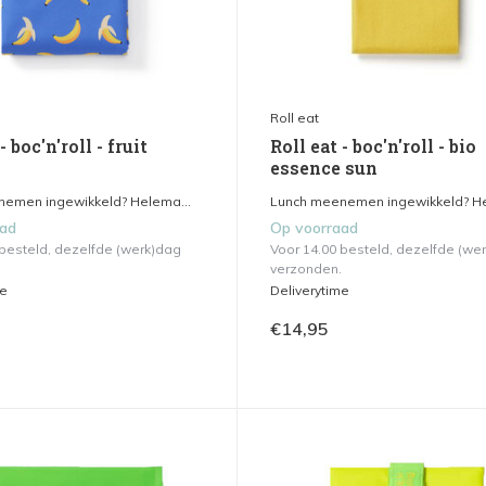
Roll eat
- boc'n'roll - fruit
Roll eat - boc'n'roll - bio
essence sun
emen ingewikkeld? Helema...
Lunch meenemen ingewikkeld? He
aad
Op voorraad
 besteld, dezelfde (werk)dag
Voor 14.00 besteld, dezelfde (we
verzonden.
me
Deliverytime
€14,95