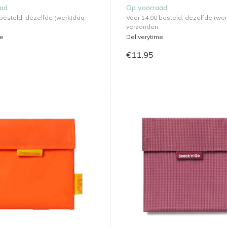
aad
Op voorraad
 besteld, dezelfde (werk)dag
Voor 14.00 besteld, dezelfde (we
verzonden.
me
Deliverytime
€11,95