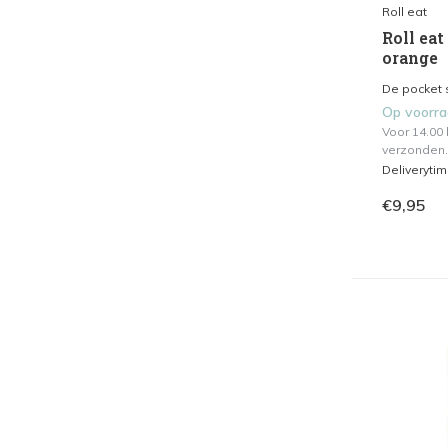
Roll eat
Roll eat
orange
De pocket 
Op voorr
Voor 14.00
verzonden.
Deliveryti
€9,95