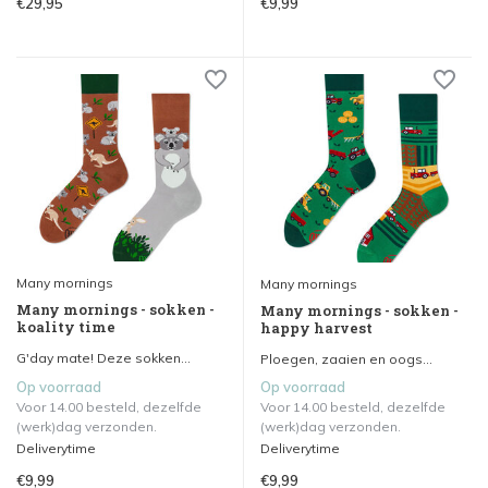
€29,95
€9,99
Many mornings
Many mornings
Many mornings - sokken -
Many mornings - sokken -
koality time
happy harvest
G'day mate! Deze sokken...
Ploegen, zaaien en oogs...
Op voorraad
Op voorraad
Voor 14.00 besteld, dezelfde
Voor 14.00 besteld, dezelfde
(werk)dag verzonden.
(werk)dag verzonden.
Deliverytime
Deliverytime
€9,99
€9,99