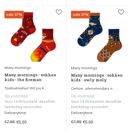
sale 37%
sale 37%
Many mornings
Many mornings
Many mornings - sokken
Many mornings - sokken
kids - the fireman
kids - owly moly
Taatuutaatuu! Wil jou k...
Oehoe, uilenvriendjes o...
Op voorraad
Op voorraad
Voor 14.00 besteld, dezelfde
Voor 14.00 besteld, dezelfde
(werk)dag verzonden.
(werk)dag verzonden.
Deliverytime
Deliverytime
€7,99
€7,99
€5,00
€5,00