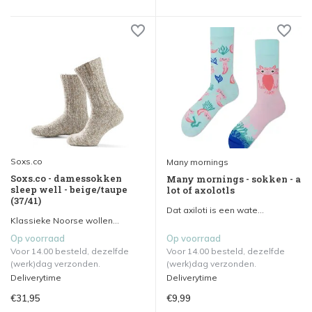
Soxs.co
Many mornings
Soxs.co - damessokken
Many mornings - sokken - a
sleep well - beige/taupe
lot of axolotls
(37/41)
Dat axiloti is een wate...
Klassieke Noorse wollen...
Op voorraad
Op voorraad
Voor 14.00 besteld, dezelfde
Voor 14.00 besteld, dezelfde
(werk)dag verzonden.
(werk)dag verzonden.
Deliverytime
Deliverytime
€31,95
€9,99