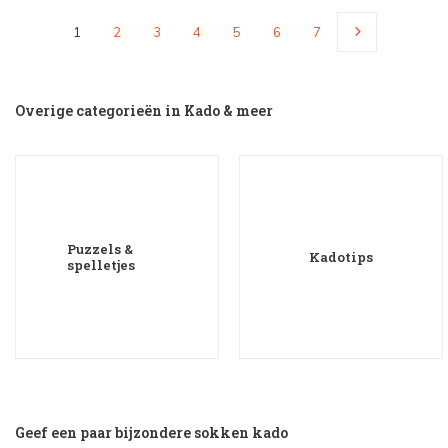
1
2
3
4
5
6
7
Overige categorieën in Kado & meer
Puzzels &
Kadotips
spelletjes
Geef een paar bijzondere sokken kado