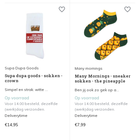
Supa Dupa Goods
Many mornings
Supa dupa goods - sokken -
Many Mornings - sneaker
crown
sokken - the pineapple
Simpel en strak: witte ...
Ben jij ook zo gek op a...
Op voorraad
Op voorraad
Voor 14.00 besteld, dezelfde
Voor 14.00 besteld, dezelfde
(werk)dag verzonden.
(werk)dag verzonden.
Deliverytime
Deliverytime
€14,95
€7,99