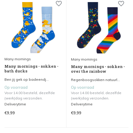
Many mornings
Many mornings
Many mornings - sokken -
Many mornings - sokken -
bath ducks
over the rainbow
Ben jij gek op badeendj...
Regenboogsokken natuurl...
Op voorraad
Op voorraad
Voor 14.00 besteld, dezelfde
Voor 14.00 besteld, dezelfde
(werk)dag verzonden.
(werk)dag verzonden.
Deliverytime
Deliverytime
€9,99
€9,99