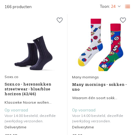
Toon:
166 producten
Soxs.co
Many mornings
Soxs.co - herensokken
Many mornings - sokken -
streetwear - blue/blue
uno
horizon (42/46)
Waarom één soort sokk...
Klassieke Noorse wollen...
Op voorraad
Op voorraad
Voor 14.00 besteld, dezelfde
Voor 14.00 besteld, dezelfde
(werk)dag verzonden.
(werk)dag verzonden.
Deliverytime
Deliverytime