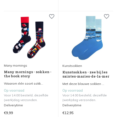
Many mornings
Kunstsokken
Many mornings - sokken -
Kunstsokken - zee bij les
the book story
saintes-maries-de-la-mer
Waarom één soort sokk...
Met deze blauwe sokken ...
Op voorraad
Op voorraad
Voor 14.00 besteld, dezelfde
Voor 14.00 besteld, dezelfde
(werk)dag verzonden.
(werk)dag verzonden.
Deliverytime
Deliverytime
€9,99
€12,95