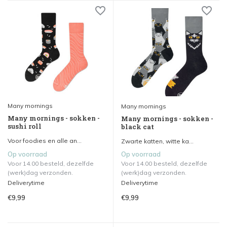
Many mornings
Many mornings
Many mornings - sokken -
Many mornings - sokken -
sushi roll
black cat
Voor foodies en alle an...
Zwarte katten, witte ka...
Op voorraad
Op voorraad
Voor 14.00 besteld, dezelfde
Voor 14.00 besteld, dezelfde
(werk)dag verzonden.
(werk)dag verzonden.
Deliverytime
Deliverytime
€9,99
€9,99