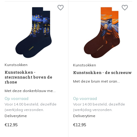
Kunstsokken
Kunstsokken
Kunstsokken -
Kunstsokken - de schreeuw
sterrennacht boven de
Met deze bruin met oran...
rhone
Met deze donkerblauw me...
Op voorraad
Op voorraad
Voor 14.00 besteld, dezelfde
Voor 14.00 besteld, dezelfde
(werk)dag verzonden.
(werk)dag verzonden.
Deliverytime
Deliverytime
€12,95
€12,95