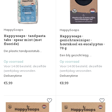
HappySoaps
HappySoaps
Happysoaps - tandpasta
Happysoaps -
tabs - spear mint (met
gezichtsreiniger -
fluoride)
houtskool en eucalyptus -
70 g
De plastic tandpastatub...
Een blij gezicht krijg ...
Op voorraad
Op voorraad
Voor 14.00 besteld, dezelfde
Voor 14.00 besteld, dezelfde
(werk)dag verzonden.
(werk)dag verzonden.
Deliverytime
Deliverytime
€5,99
€8,99