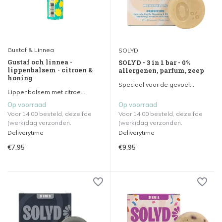
Gustaf & Linnea
SOLYD
Gustaf och linnea -
SOLYD - 3 in 1 bar - 0%
lippenbalsem - citroen &
allergenen, parfum, zeep
honing
Speciaal voor de gevoel...
Lippenbalsem met citroe...
Op voorraad
Op voorraad
Voor 14.00 besteld, dezelfde
Voor 14.00 besteld, dezelfde
(werk)dag verzonden.
(werk)dag verzonden.
Deliverytime
Deliverytime
€7,95
€9,95