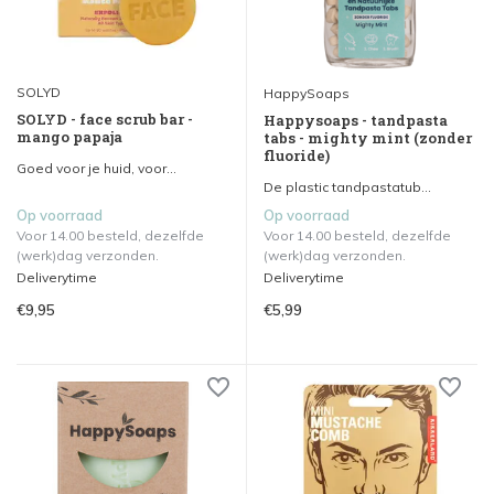
SOLYD
HappySoaps
SOLYD - face scrub bar -
Happysoaps - tandpasta
mango papaja
tabs - mighty mint (zonder
fluoride)
Goed voor je huid, voor...
De plastic tandpastatub...
Op voorraad
Op voorraad
Voor 14.00 besteld, dezelfde
Voor 14.00 besteld, dezelfde
(werk)dag verzonden.
(werk)dag verzonden.
Deliverytime
Deliverytime
€9,95
€5,99