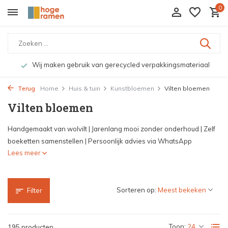
0
Bekijk de producten live in onze winkel in Deventer
Terug
Home
Huis & tuin
Kunstbloemen
Vilten bloemen
Vilten bloemen
Handgemaakt van wolvilt | Jarenlang mooi zonder onderhoud | Zelf
boeketten samenstellen | Persoonlijk advies via WhatsApp
Lees meer
Sorteren op:
Filter
Toon:
195 producten