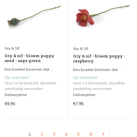
Gry & Sif
Gry & Sif
Gry & sif - bloem poppy
Gry & sif - bloem poppy -
seed - sage green
raspberry
Een boeket bloemen dat ...
Een boeket bloemen dat ...
Op voorraad
Op voorraad
Voor 14.00 besteld, dezelfde
Voor 14.00 besteld, dezelfde
(werk)dag verzonden.
(werk)dag verzonden.
Deliverytime
Deliverytime
€9,95
€7,95
1
2
3
4
5
9