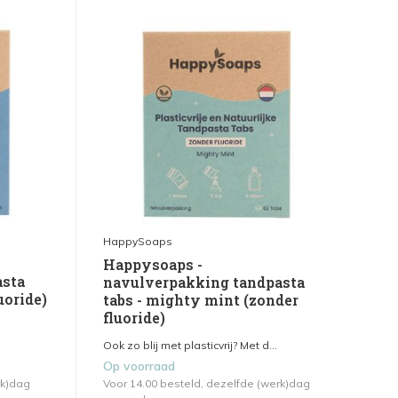
HappySoaps
Happysoaps -
asta
navulverpakking tandpasta
uoride)
tabs - mighty mint (zonder
fluoride)
Ook zo blij met plasticvrij? Met d...
Op voorraad
rk)dag
Voor 14.00 besteld, dezelfde (werk)dag