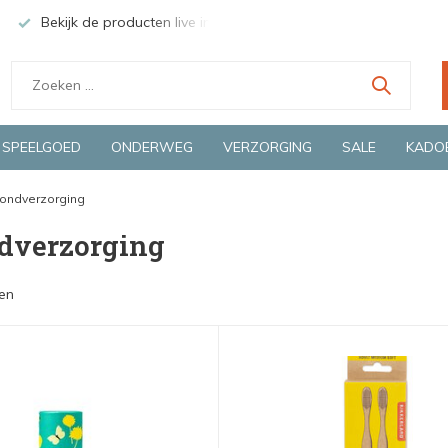
Bekijk de producten live in onze winkel in Deventer
Groen
SPEELGOED
ONDERWEG
VERZORGING
SALE
KADO
ondverzorging
verzorging
en