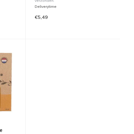
verzonden.
Deliverytime
€5,49
e