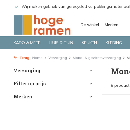
 GLS.
Wij maken gebruik van gerecycled verpakkingsmateriaal
De winkel
Merken
KADO & MEER
HUIS & TUIN
KEUKEN
KLEDING
Terug
Home
Verzorging
Mond- & gezichtsverzorging
M
Mond
Verzorging
Filter op prijs
8 product
Merken