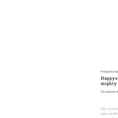
HappySoa
Happyso
mighty 
De plastic
Op voorr
Voor 14.00