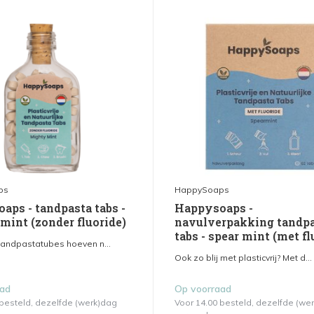
ps
HappySoaps
aps - tandpasta tabs -
Happysoaps -
mint (zonder fluoride)
navulverpakking tandp
tabs - spear mint (met fl
 tandpastatubes hoeven n...
Ook zo blij met plasticvrij? Met d...
aad
Op voorraad
 besteld, dezelfde (werk)dag
Voor 14.00 besteld, dezelfde (we