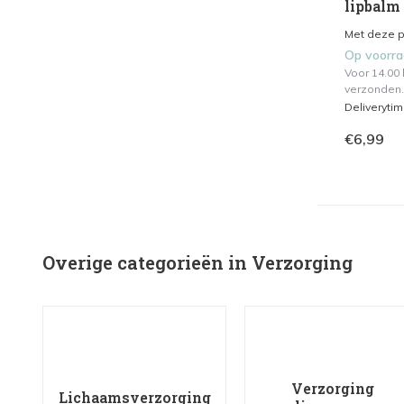
lipbalm 
Met deze pl
Op voorr
Voor 14.00
verzonden.
Deliveryti
€6,99
Overige categorieën in Verzorging
Verzorging
Lichaamsverzorging