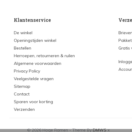
Klantenservice
Verze
De winkel
Brieve
Openingstijden winkel
Pakket
Bestellen
Gratis
Herroepen, retourneren & ruilen
Inlogg
Algemene voorwaarden
Accou
Privacy Policy
Veelgestelde vragen
Sitemap
Contact
Sparen voor korting
Verzenden
© 2026 Hoge Ramen - Theme By
DMWS
x