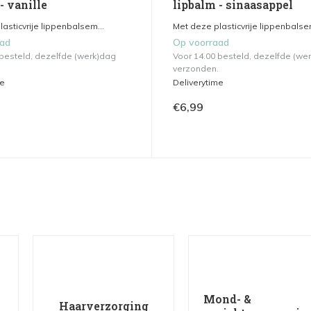
- vanille
lipbalm - sinaasappel
asticvrije lippenbalsem...
Met deze plasticvrije lippenbalsem
aad
Op voorraad
 besteld, dezelfde (werk)dag
Voor 14.00 besteld, dezelfde (we
verzonden.
me
Deliverytime
€6,99
Mond- &
Haarverzorging