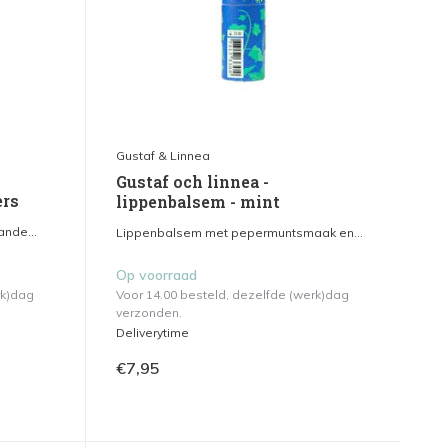
Gustaf & Linnea
Gustaf och linnea -
ers
lippenbalsem - mint
nde...
Lippenbalsem met pepermuntsmaak en...
Op voorraad
rk)dag
Voor 14.00 besteld, dezelfde (werk)dag
verzonden.
Deliverytime
€7,95