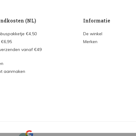
ndkosten (NL)
Informatie
nbuspakketje €4,50
De winkel
 €6,95
Merken
 verzenden vanaf €49
en
nt aanmaken