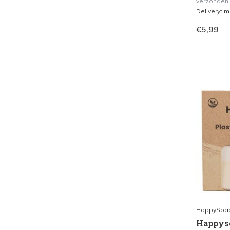
verzonden.
Deliveryti
€5,99
HappySoa
Happyso