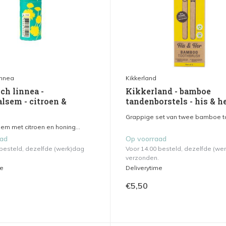
innea
Kikkerland
ch linnea -
Kikkerland - bamboe
lsem - citroen &
tandenborstels - his & h
Grappige set van twee bamboe ta
em met citroen en honing...
aad
Op voorraad
 besteld, dezelfde (werk)dag
Voor 14.00 besteld, dezelfde (we
verzonden.
me
Deliverytime
€5,50