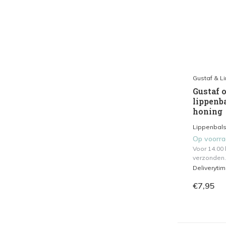
Gustaf & L
Gustaf o
lippenba
honing
Lippenbals
Op voorr
Voor 14.00
verzonden.
Deliveryti
€7,95