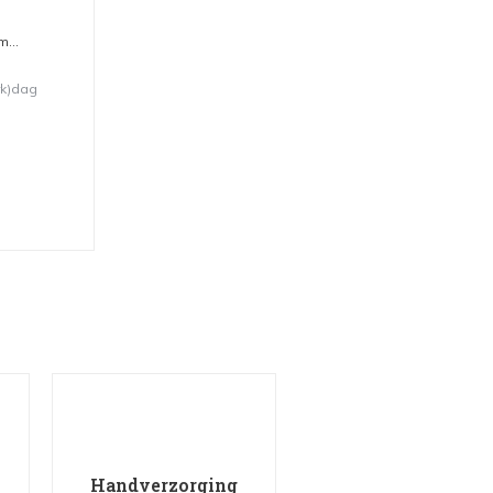
...
rk)dag
Handverzorging