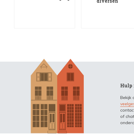
diversen
Hulp 
Bekijk
veelge
contac
of chat
ondera