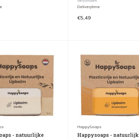
verzonden.
me
Deliverytime
€5,49
ps
HappySoaps
aps - natuurlijke
Happysoaps - natuurlijk