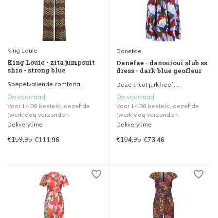
King Louie
Danefae
King Louie - zita jumpsuit
Danefae - danouioui slub ss
shio - strong blue
dress - dark blue geofleur
Soepelvallende comforta...
Deze tricot jurk heeft ...
Op voorraad
Op voorraad
Voor 14.00 besteld, dezelfde
Voor 14.00 besteld, dezelfde
(werk)dag verzonden.
(werk)dag verzonden.
Deliverytime
Deliverytime
€159,95
€104,95
€111,96
€73,46