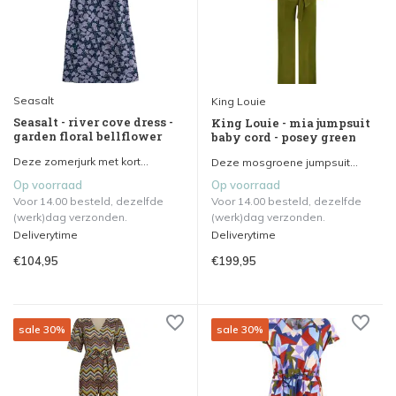
Seasalt
King Louie
Seasalt - river cove dress -
King Louie - mia jumpsuit
garden floral bellflower
baby cord - posey green
Deze zomerjurk met kort...
Deze mosgroene jumpsuit...
Op voorraad
Op voorraad
Voor 14.00 besteld, dezelfde
Voor 14.00 besteld, dezelfde
(werk)dag verzonden.
(werk)dag verzonden.
Deliverytime
Deliverytime
€104,95
€199,95
sale 30%
sale 30%