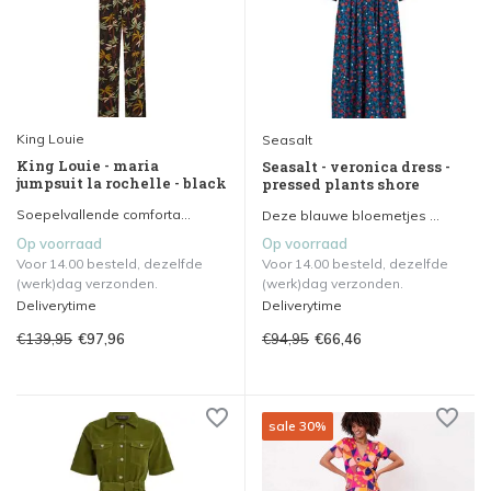
King Louie
Seasalt
King Louie - maria
Seasalt - veronica dress -
jumpsuit la rochelle - black
pressed plants shore
Soepelvallende comforta...
Deze blauwe bloemetjes ...
Op voorraad
Op voorraad
Voor 14.00 besteld, dezelfde
Voor 14.00 besteld, dezelfde
(werk)dag verzonden.
(werk)dag verzonden.
Deliverytime
Deliverytime
€139,95
€94,95
€97,96
€66,46
sale 30%