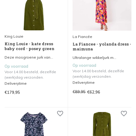
King Louie
La Fiancée
King Louie - kate dress
La Fiancee - yolanda dress -
baby cord - posey green
maimuna
Deze mosgroene jurk van...
Ultralange wikkeljurk m...
Op voorraad
Op voorraad
Voor 14.00 besteld, dezelfde
Voor 14.00 besteld, dezelfde
(werk)dag verzonden.
(werk)dag verzonden.
Deliverytime
Deliverytime
€89,95
€62,96
€179,95