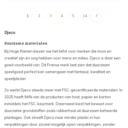
1
2
3
4
5
14
Djeco
duurzame materialen
Bij Hoge Ramen kiezen we het liefst voor merken die mooi en
creatief zijn én oog hebben voor mens en milieu. Djeco is daar een
goed voorbeeld van. Dit Franse merk laat zien dat duurzaam
speelgoed perfect kan samengaan met fantasie, kwaliteit en
speelplezier.
Zo werkt Djeco steeds meer met FSC-gecertificeerde materialen. In
2025 heeft 94% van de producten van hout, papier en karton
inmiddels het FSC-keurmerk. Daarnaast kiest het bewust voor
duurzame grondstoffen zoals rubberhout uit duurzaam beheerde
plantages. Ook streeft Djeco naar minder plastic in hun
verpakkingen door zoveel mogelijk open verpakkingen, zonder