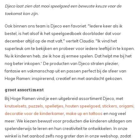
Djeco laat zien dat mooi speelgoed een bewuste keuze voor de
toekomst kan zijn.
Ook binnen ons team is Djeco een favoriet. "Iedere keer als ik
bestel, is het alsof ik het speelgoedboek doorblader dat voor
december altijd op de mat valt," vertelt Claudia. "Ik vind het
superleuk om te bekijken en probeer voor iedere leeftijd in te kopen.
Nu ik kinderen heb, zie ik hoe zij ermee spelen. Dat helpt me bij het
nog beter inkopen.“ De producten van Djeco stralen plezier,
fantasie en vakmanschap uit en passen perfect bij de sfeer van
Hoge Ramen: inspirerend, creatief en met aandacht gekozen.
groot assortiment
Bij Hoge Ramen vind je een uitgebreid assortiment Djeco, met
knutselsets
,
puzzels
,
spelletjes
,
houten speelgoed
,
stickers
,
origami
,
decoratie voor de kinderkamer
,
make up en tattoos
en nog veel
meer. We kiezen bewust voor producten die kinderen uitdagen om
spelenderwijs te leren en hun creativiteit te ontwikkelen. In onze
winkel is het aanbod zelfs nog groter dan in onze webshop, zodat