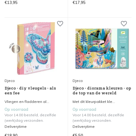
€13,95
€17,95
Djeco
Djeco
Djeco - diy vleugels - als
Djeco - diorama kleuren - op
een fee
de top van de wereld
Vliegen en fladderen al...
Met dit kleurpakket kle...
Op voorraad
Op voorraad
Voor 14.00 besteld, dezelfde
Voor 14.00 besteld, dezelfde
(werk)dag verzonden.
(werk)dag verzonden.
Deliverytime
Deliverytime
€18,90
€5,50