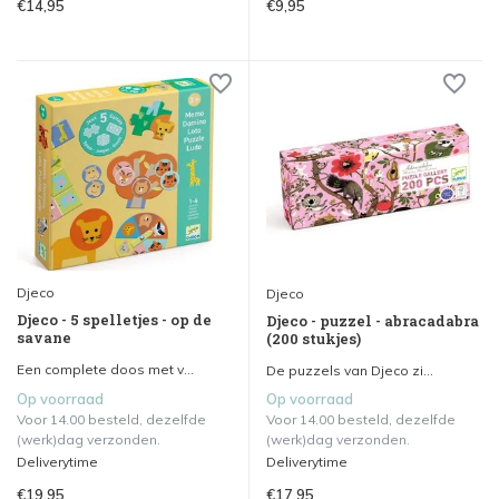
€14,95
€9,95
Djeco
Djeco
Djeco - 5 spelletjes - op de
Djeco - puzzel - abracadabra
savane
(200 stukjes)
Een complete doos met v...
De puzzels van Djeco zi...
Op voorraad
Op voorraad
Voor 14.00 besteld, dezelfde
Voor 14.00 besteld, dezelfde
(werk)dag verzonden.
(werk)dag verzonden.
Deliverytime
Deliverytime
€19,95
€17,95