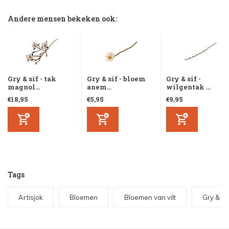
Andere mensen bekeken ook:
Gry & sif - tak
Gry & sif - bloem
Gry & sif -
magnol...
anem...
wilgentak ...
€18,95
€5,95
€9,95
Tags
Artisjok
Bloemen
Bloemen van vilt
Gry & Si