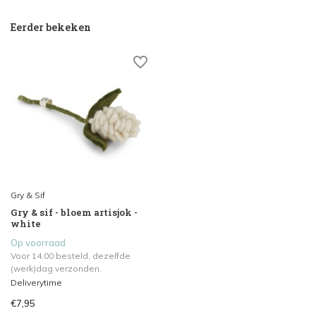
Eerder bekeken
Gry & Sif
Gry & sif - bloem artisjok -
white
Op voorraad
Voor 14.00 besteld, dezelfde
(werk)dag verzonden.
Deliverytime
€7,95