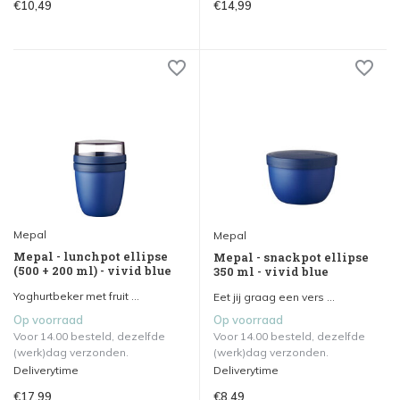
€10,49
€14,99
Mepal
Mepal
Mepal - lunchpot ellipse
Mepal - snackpot ellipse
(500 + 200 ml) - vivid blue
350 ml - vivid blue
Yoghurtbeker met fruit ...
Eet jij graag een vers ...
Op voorraad
Op voorraad
Voor 14.00 besteld, dezelfde
Voor 14.00 besteld, dezelfde
(werk)dag verzonden.
(werk)dag verzonden.
Deliverytime
Deliverytime
€17,99
€8,49