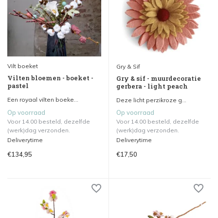
Vilt boeket
Gry & Sif
Vilten bloemen - boeket -
Gry & sif - muurdecoratie
pastel
gerbera - light peach
Een royaal vilten boeke...
Deze licht perzikroze g...
Op voorraad
Op voorraad
Voor 14.00 besteld, dezelfde
Voor 14.00 besteld, dezelfde
(werk)dag verzonden.
(werk)dag verzonden.
Deliverytime
Deliverytime
€134,95
€17,50