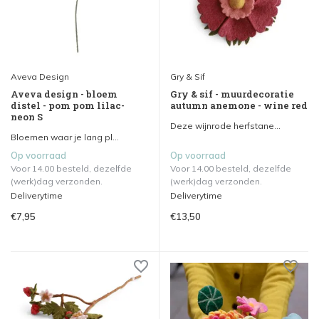
Aveva Design
Gry & Sif
Aveva design - bloem
Gry & sif - muurdecoratie
distel - pom pom lilac-
autumn anemone - wine red
neon S
Deze wijnrode herfstane...
Bloemen waar je lang pl...
Op voorraad
Op voorraad
Voor 14.00 besteld, dezelfde
Voor 14.00 besteld, dezelfde
(werk)dag verzonden.
(werk)dag verzonden.
Deliverytime
Deliverytime
€7,95
€13,50