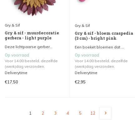
Gry & Sif
Gry & Sif
Gry & sif - muurdecoratie
Gry & sif - bloem craspedia
gerbera - light purple
(3 cm) - bright pink
Deze lichtpaarse gerber...
Een boeket bloemen dat ...
Op voorraad
Op voorraad
Voor 14.00 besteld, dezelfde
Voor 14.00 besteld, dezelfde
(werk)dag verzonden.
(werk)dag verzonden.
Deliverytime
Deliverytime
€17,50
€2,95
1
2
3
4
5
12