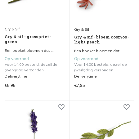
Gry & Sif
Gry & Sif
Gry & sif - grasspriet -
Gry & sif - bloem cosmos -
green
light peach
Een boeket bloemen dat ...
Een boeket bloemen dat ...
Op voorraad
Op voorraad
Voor 14.00 besteld, dezelfde
Voor 14.00 besteld, dezelfde
(werk)dag verzonden.
(werk)dag verzonden.
Deliverytime
Deliverytime
€5,95
€7,95