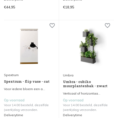
€44,95
€18,95
Spextrum
Umbra
Spextrum - flip vase - cat
Umbra - cubiko
muurplantenbak - zwart
Voor iedere bloem een a...
Verticaal of horizontaa...
Op voorraad
Op voorraad
Voor 14.00 besteld, dezelfde
Voor 14.00 besteld, dezelfde
(werk)dag verzonden.
(werk)dag verzonden.
Deliverytime
Deliverytime