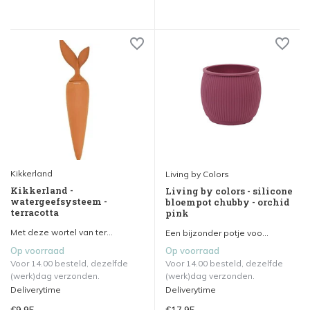
Kikkerland
Living by Colors
Kikkerland -
Living by colors - silicone
watergeefsysteem -
bloempot chubby - orchid
terracotta
pink
Met deze wortel van ter...
Een bijzonder potje voo...
Op voorraad
Op voorraad
Voor 14.00 besteld, dezelfde
Voor 14.00 besteld, dezelfde
(werk)dag verzonden.
(werk)dag verzonden.
Deliverytime
Deliverytime
€9,95
€17,95