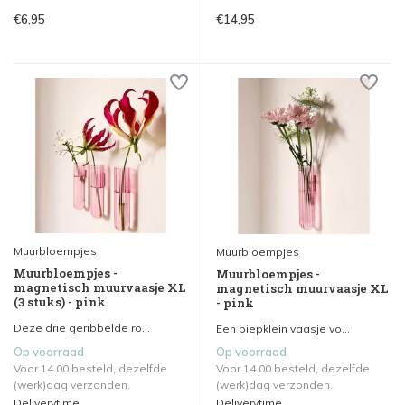
€6,95
€14,95
Muurbloempjes
Muurbloempjes
Muurbloempjes -
Muurbloempjes -
magnetisch muurvaasje XL
magnetisch muurvaasje XL
(3 stuks) - pink
- pink
Deze drie geribbelde ro...
Een piepklein vaasje vo...
Op voorraad
Op voorraad
Voor 14.00 besteld, dezelfde
Voor 14.00 besteld, dezelfde
(werk)dag verzonden.
(werk)dag verzonden.
Deliverytime
Deliverytime