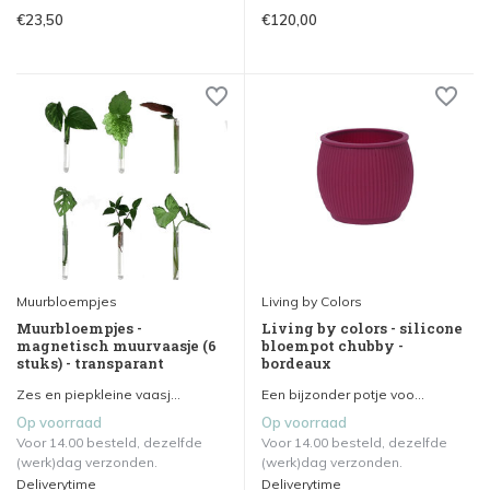
€23,50
€120,00
Muurbloempjes
Living by Colors
Muurbloempjes -
Living by colors - silicone
magnetisch muurvaasje (6
bloempot chubby -
stuks) - transparant
bordeaux
Zes en piepkleine vaasj...
Een bijzonder potje voo...
Op voorraad
Op voorraad
Voor 14.00 besteld, dezelfde
Voor 14.00 besteld, dezelfde
(werk)dag verzonden.
(werk)dag verzonden.
Deliverytime
Deliverytime