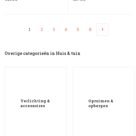
1
2
3
4
5
8
Overige categorieën in Huis & tuin
Verlichting &
Opruimen &
accessoires
opbergen