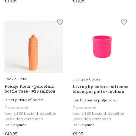
€19,95
€12,95
Foekje Fleur
Living by Colors
Foekje Fleur - porcelain
Living by colors - silicone
bottle vase - #23 salmon
bloempot potts - fuchsia
Is het plastic of porse...
Een bijzonder potje voo...
Op voorraad
Op voorraad
Voor 14.00 besteld, dezelfde
Voor 14.00 besteld, dezelfde
(werk)dag verzonden.
(werk)dag verzonden.
Deliverytime
Deliverytime
€48,95
€9,95