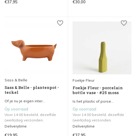
€37,95
€30,00
Sass & Belle
Foekje Fleur
Sass & Belle - plantenpot -
Foekje Fleur - porcelain
teckel
bottle vase - #25 moss
Of je nu je eigen inter...
Is het plastic of porse...
Op voorraad
Op voorraad
Voor 14.00 besteld, dezelfde
Voor 14.00 besteld, dezelfde
(werk)dag verzonden.
(werk)dag verzonden.
Deliverytime
Deliverytime
€19,95
€37,95