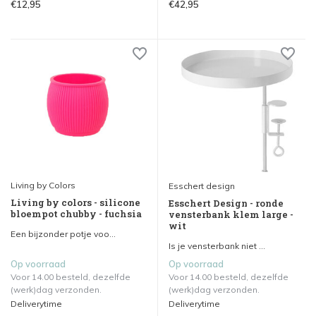
€12,95
€42,95
Living by Colors
Esschert design
Living by colors - silicone
Esschert Design - ronde
bloempot chubby - fuchsia
vensterbank klem large -
wit
Een bijzonder potje voo...
Is je vensterbank niet ...
Op voorraad
Op voorraad
Voor 14.00 besteld, dezelfde
Voor 14.00 besteld, dezelfde
(werk)dag verzonden.
(werk)dag verzonden.
Deliverytime
Deliverytime