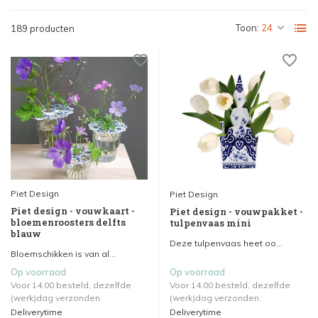
Toon:
189 producten
Piet Design
Piet Design
Piet design - vouwkaart -
Piet design - vouwpakket -
bloemenroosters delfts
tulpenvaas mini
blauw
Deze tulpenvaas heet oo...
Bloemschikken is van al...
Op voorraad
Op voorraad
Voor 14.00 besteld, dezelfde
Voor 14.00 besteld, dezelfde
(werk)dag verzonden.
(werk)dag verzonden.
Deliverytime
Deliverytime