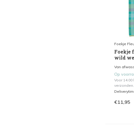
Foekje Fleu
Foekje f
wild we
Van afwasse
Op voorr
Voor 14.00
verzonden.
Deliveryti
€11,95