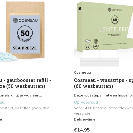
Cosmeau
- geurbooster refill -
Cosmeau - wasstrips - s
eze (50 wasbeurten)
(60 wasbeurten)
rrels krijgt je was een...
Deze wasstrips met een frisse, blo
aad
Op voorraad
 besteld, dezelfde (werk)dag
Voor 14.00 besteld, dezelfde (we
verzonden.
me
Deliverytime
€14,95