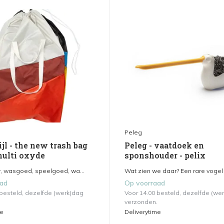
Peleg
jl - the new trash bag
Peleg - vaatdoek en
multi oxyde
sponshouder - pelix
, wasgoed, speelgoed, wa...
Wat zien we daar? Een rare vogel 
aad
Op voorraad
 besteld, dezelfde (werk)dag
Voor 14.00 besteld, dezelfde (we
verzonden.
me
Deliverytime