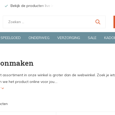
Groene en snelle bezorging door o.a. Fietskoerier en GLS.
Wij 
SPEELGOED
ONDERWEG
VERZORGING
SALE
KADO
oonmaken
t assortiment in onze winkel is groter dan de webwinkel. Zoek je iet
 we het product online voor jou....
r
ucten