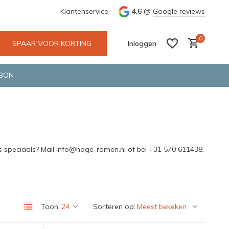
maken gebruik van gerecycled verpakkingsmateriaal
Klantenservice
4,6
@
Google reviews
0
SPAAR VOOR KORTING
Inloggen
BON
Account aanmaken
Account aanmaken
s speciaals? Mail
info@hoge-ramen.nl
of bel +31 570 611438,
Toon:
Sorteren op: