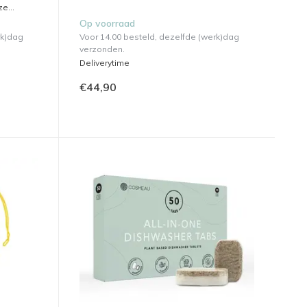
e...
Op voorraad
rk)dag
Voor 14.00 besteld, dezelfde (werk)dag
verzonden.
Deliverytime
€44,90