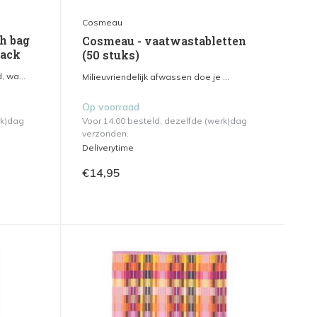
Cosmeau
sh bag
Cosmeau - vaatwastabletten
lack
(50 stuks)
 wa...
Milieuvriendelijk afwassen doe je ...
Op voorraad
rk)dag
Voor 14.00 besteld, dezelfde (werk)dag
verzonden.
Deliverytime
€14,95