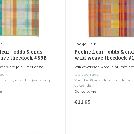
r
Foekje Fleur
leur - odds & ends -
Foekje fleur - odds & end
ave theedoek #89B
wild weave theedoek #
n word je blij met deze...
Van afwassen word je blij met dez
aad
Op voorraad
 besteld, dezelfde (werk)dag
Voor 14.00 besteld, dezelfde (we
verzonden.
me
Deliverytime
€11,95