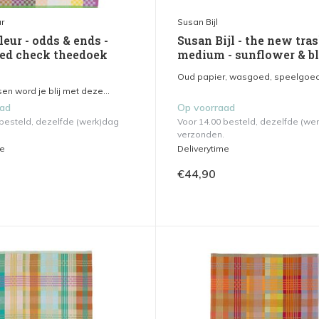
r
Susan Bijl
leur - odds & ends -
Susan Bijl - the new tra
ed check theedoek
medium - sunflower & b
Oud papier, wasgoed, speelgoed,
n word je blij met deze...
aad
Op voorraad
 besteld, dezelfde (werk)dag
Voor 14.00 besteld, dezelfde (we
verzonden.
me
Deliverytime
€44,90