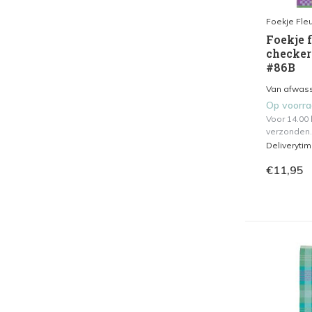
Foekje Fleu
Foekje f
checker
#86B
Van afwasse
Op voorr
Voor 14.00
verzonden.
Deliveryti
€11,95