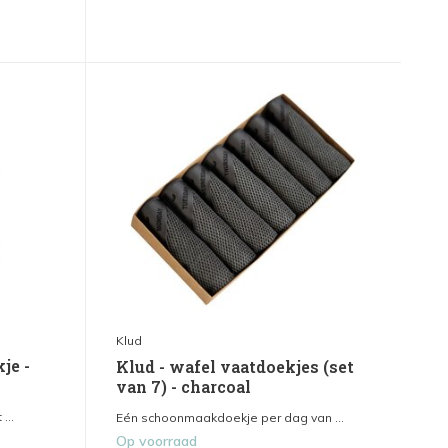
Klud
je -
Klud - wafel vaatdoekjes (set
van 7) - charcoal
...
Eén schoonmaakdoekje per dag van ...
Op voorraad