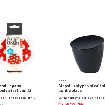
Mepal
and - spons -
Mepal - calypso afvalbak
oelen (set van 2)
nordic black
e nylon scrubbers zijn ...
Een handig afvalbakje voor op het 
aad
Niet op voorraad