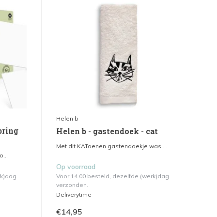
Helen b
pring
Helen b - gastendoek - cat
Met dit KAToenen gastendoekje was ...
...
Op voorraad
rk)dag
Voor 14.00 besteld, dezelfde (werk)dag
verzonden.
Deliverytime
€14,95