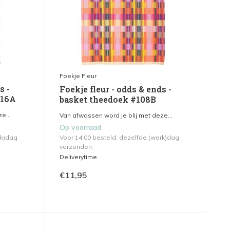
Foekje Fleur
s -
Foekje fleur - odds & ends -
116A
basket theedoek #108B
e...
Van afwassen word je blij met deze...
Op voorraad
rk)dag
Voor 14.00 besteld, dezelfde (werk)dag
verzonden.
Deliverytime
€11,95