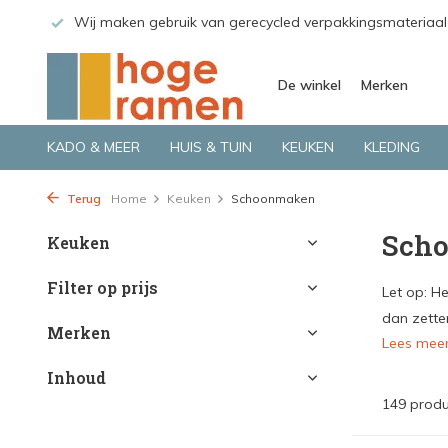
riaal
Bekijk de producten live in onze winkel in Deventer
De winkel
Merken
KADO & MEER
HUIS & TUIN
KEUKEN
KLEDING
Terug
Home
Keuken
Schoonmaken
Sch
Keuken
Filter op prijs
Let op: He
dan zetten
Merken
Lees mee
Inhoud
149 prod