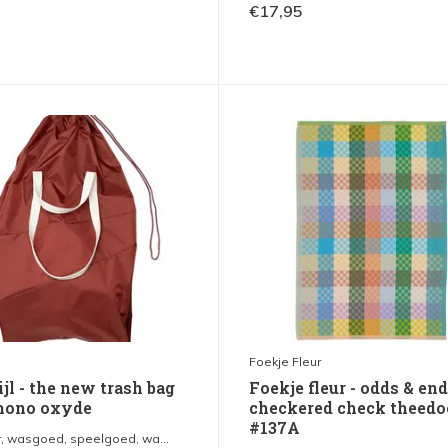
€17,95
Foekje Fleur
jl - the new trash bag
Foekje fleur - odds & end
 mono oxyde
checkered check theedo
#137A
, wasgoed, speelgoed, wa...