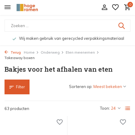
0
Bekijk de producten live in onze winkel in Deventer
Terug
Home
Onderweg
Eten meenemen
Takeaway boxen
Bakjes voor het afhalen van eten
Sorteren op:
Filter
Toon:
63 producten