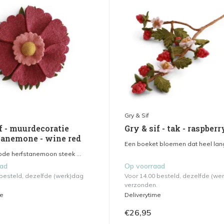
Gry & Sif
f - muurdecoratie
Gry & sif - tak - raspberr
anemone - wine red
Een boeket bloemen dat heel lang 
ode herfstanemoon steek ...
aad
Op voorraad
 besteld, dezelfde (werk)dag
Voor 14.00 besteld, dezelfde (we
verzonden.
me
Deliverytime
€26,95