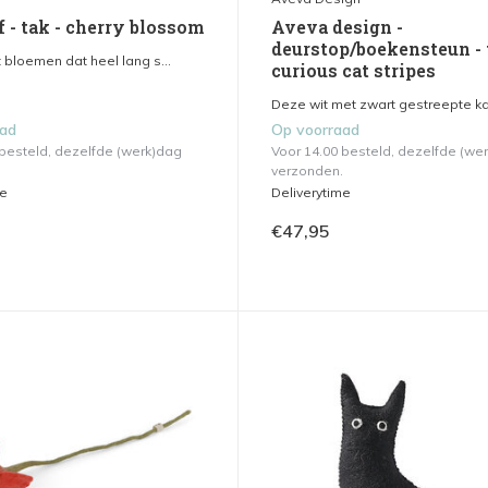
f - tak - cherry blossom
Aveva design -
deurstop/boekensteun - 
 bloemen dat heel lang s...
curious cat stripes
Deze wit met zwart gestreepte kat
aad
Op voorraad
 besteld, dezelfde (werk)dag
Voor 14.00 besteld, dezelfde (we
verzonden.
me
Deliverytime
€47,95