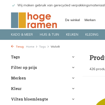
led verpakkingsmateriaal
Bekijk de producten live in onze wink
De winkel
Merken
KADO & MEER
HUIS & TUIN
KEUKEN
KLEDING
Terug
Home
Tags
Wolvilt
Prod
Tags
Filter op prijs
426 prod
Merken
Kleur
Vilten bloemlengte