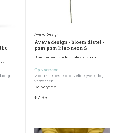
Aveva Design
Aveva design - bloem distel -
the
pom pom lilac-neon S
Bloemen waar je lang plezier van h...
r...
Op voorraad
rk)dag
Voor 14.00 besteld, dezelfde (werk)dag
verzonden.
Deliverytime
€7,95