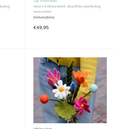
Op voorraad
rk)dag
Voor 14.00 besteld, dezelfde (werk)dag
verzonden.
Deliverytime
€49,95
Vilt boeket