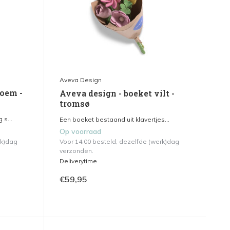
Aveva Design
loem -
Aveva design - boeket vilt -
tromsø
s...
Een boeket bestaand uit klavertjes...
Op voorraad
rk)dag
Voor 14.00 besteld, dezelfde (werk)dag
verzonden.
Deliverytime
€59,95