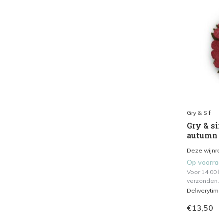
Gry & Sif
Gry & si
autumn 
Deze wijnr
Op voorr
Voor 14.00
verzonden.
Deliveryti
€13,50