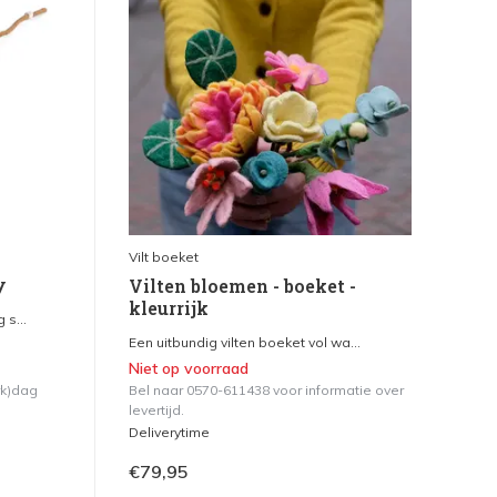
Vilt boeket
y
Vilten bloemen - boeket -
kleurrijk
s...
Een uitbundig vilten boeket vol wa...
Niet op voorraad
rk)dag
Bel naar 0570-611438 voor informatie over
levertijd.
Deliverytime
€79,95