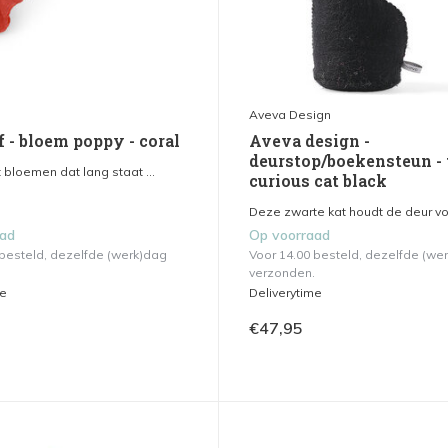
Aveva Design
f - bloem poppy - coral
Aveva design -
deurstop/boekensteun - 
bloemen dat lang staat ...
curious cat black
Deze zwarte kat houdt de deur voo
aad
Op voorraad
 besteld, dezelfde (werk)dag
Voor 14.00 besteld, dezelfde (we
verzonden.
me
Deliverytime
€47,95