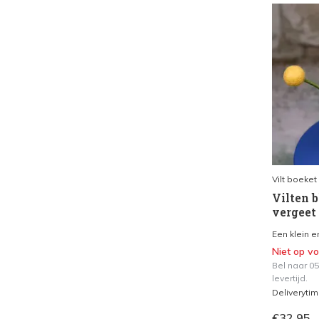
Vilt boeket
Vilten b
vergeet
Een klein en
Niet op v
Bel naar 0
levertijd.
Deliveryti
€32,95