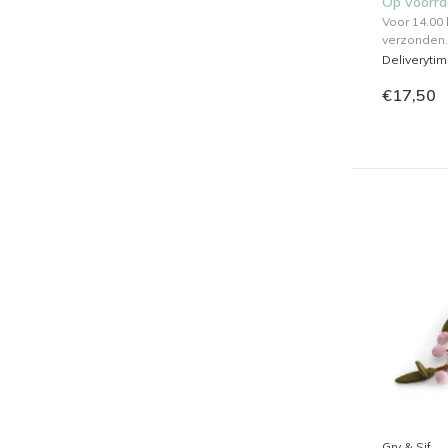
Op voorr
Voor 14.00
verzonden.
Deliveryti
€17,50
Gry & Sif