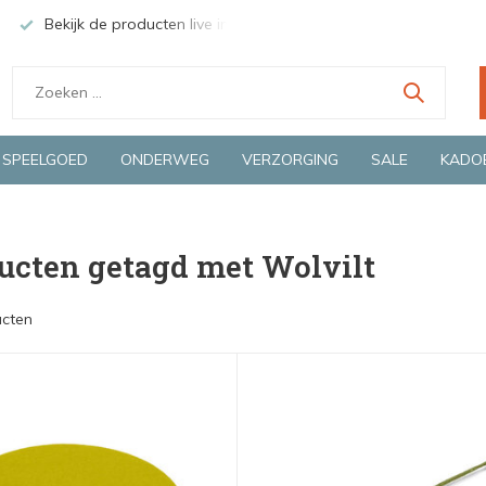
el in Deventer
Groene en snelle bezorging door o.a. Fietskoerie
SPEELGOED
ONDERWEG
VERZORGING
SALE
KADO
ucten getagd met Wolvilt
ucten