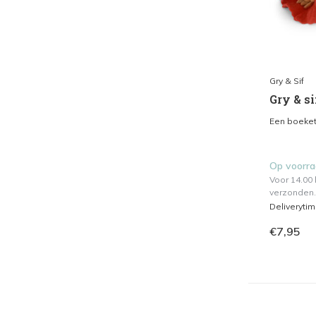
Gry & Sif
Gry & si
Een boeket 
Op voorr
Voor 14.00
verzonden.
Deliveryti
€7,95