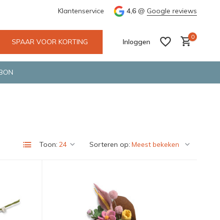
r en GLS.
Wij maken gebruik van gerecycled verpakkingsmater
Klantenservice
4,6
@
Google reviews
0
SPAAR VOOR KORTING
Inloggen
BON
Account aanmaken
Account aanmaken
Toon:
Sorteren op: