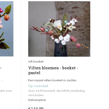
Vilt boeket
-
Vilten bloemen - boeket -
pastel
...
Een royaal vilten boeket in zachte...
Op voorraad
atie over
Voor 14.00 besteld, dezelfde (werk)dag
verzonden.
Deliverytime
€134,95