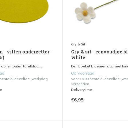
Gry & Sif
 - vilten onderzetter -
Gry & sif - eenvoudige b
5)
white
op je houten tafelblad ...
Een boeket bloemen dat heel lang 
aad
Op voorraad
 besteld, dezelfde (werk)dag
Voor 14.00 besteld, dezelfde (we
verzonden.
me
Deliverytime
€6,95