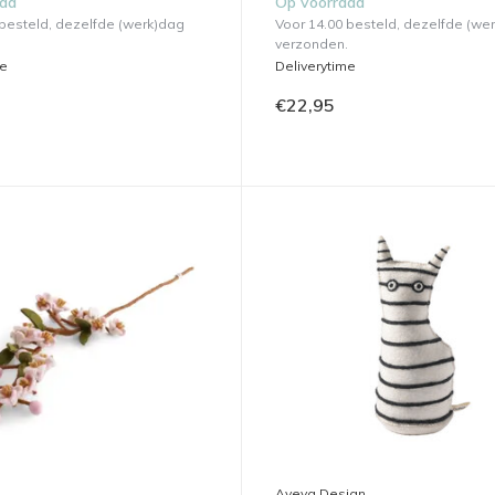
aad
Op voorraad
 besteld, dezelfde (werk)dag
Voor 14.00 besteld, dezelfde (we
verzonden.
me
Deliverytime
€22,95
Aveva Design