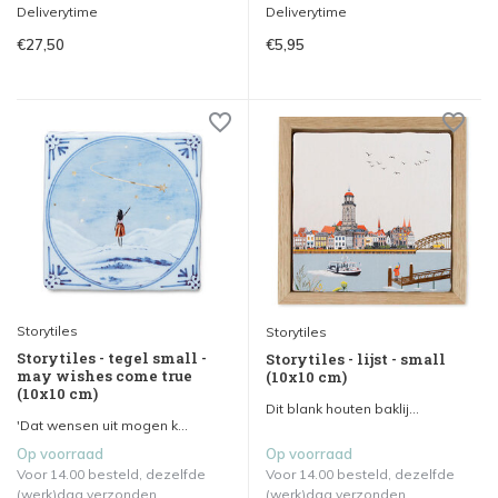
Deliverytime
Deliverytime
€27,50
€5,95
Storytiles
Storytiles
Storytiles - tegel small -
Storytiles - lijst - small
may wishes come true
(10x10 cm)
(10x10 cm)
Dit blank houten baklij...
'Dat wensen uit mogen k...
Op voorraad
Op voorraad
Voor 14.00 besteld, dezelfde
Voor 14.00 besteld, dezelfde
(werk)dag verzonden.
(werk)dag verzonden.