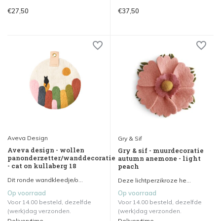
€27,50
€37,50
Aveva Design
Gry & Sif
Aveva design - wollen
Gry & sif - muurdecoratie
panonderzetter/wanddecoratie
autumn anemone - light
- cat on kullaberg 18
peach
Dit ronde wandkleedje/o...
Deze lichtperzikroze he...
Op voorraad
Op voorraad
Voor 14.00 besteld, dezelfde
Voor 14.00 besteld, dezelfde
(werk)dag verzonden.
(werk)dag verzonden.
Deliverytime
Deliverytime