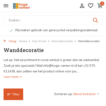
0
ngsmateriaal
Bekijk de producten live in onze winkel in 
Terug
Home
Huis & tuin
Woondecoratie
Wanddecoratie
Wanddecoratie
Let op: Het assortiment in onze winkel is groter dan de webwinkel.
Zoek je iets speciaals? Mail
info@hoge-ramen.nl
of bel +31 570
611438, dan zetten we het product online voor jou....
Lees meer
Sorteren op:
Filter