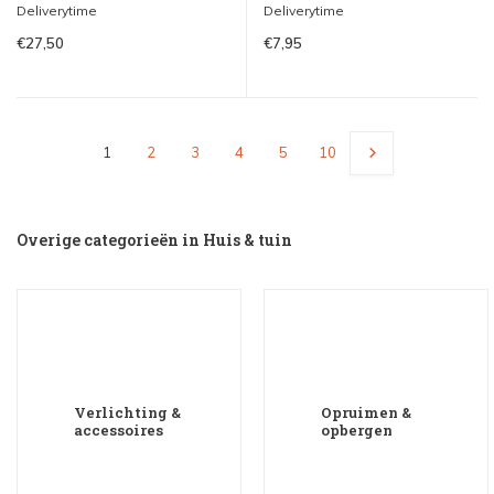
Deliverytime
Deliverytime
€27,50
€7,95
1
2
3
4
5
10
Overige categorieën in Huis & tuin
Verlichting &
Opruimen &
accessoires
opbergen