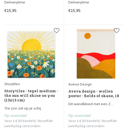
Deliverytime
Deliverytime
€15,95
€15,95
Storytiles
Aveva Design
Storytiles - tegel medium -
Aveva design - wollen
the sun will shine on you
poster - fields of skane, 18
(13x13 cm)
Dit wandkleed met een Z...
'De zon zal op je schij...
Op voorraad
Op voorraad
Voor 14.00 besteld, dezelfde
Voor 14.00 besteld, dezelfde
(werk)dag verzonden.
(werk)dag verzonden.