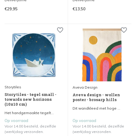
€29,95
€13,50
Storytiles
Aveva Design
Storytiles - tegel small -
Aveva design - wollen
towards new horizons
poster - brosarp hills
(10x10 cm)
Dit wandkleed met hoge ...
Het handgemaakte tegelt...
Op voorraad
Op voorraad
Voor 14.00 besteld, dezelfde
Voor 14.00 besteld, dezelfde
(werk)dag verzonden.
(werk)dag verzonden.