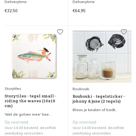
Deliverytime
Deliverytime
€32,50
€64,95
Storytiles
Boubouki
Storytiles - tegel small -
Boubouki - tegelsticker -
riding the waves (10x10
johnny & june (2 tegels)
cm)
Blaas je keuken of badk...
'Met de golven mee' hee...
Op voorraad
Op voorraad
Voor 14.00 besteld, dezelfde
Voor 14.00 besteld, dezelfde
(werk)dag verzonden.
(werk)dag verzonden.