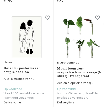
€5,95
€25,00
Helen b
Muurbloempjes
Helen b - poster naked
Muurbloempjes -
couple back A4
magnetisch muurvaasje (6
stuks) - transparant
Alle illustraties van h...
Zes en piepkleine vaasj...
Op voorraad
Op voorraad
Voor 14.00 besteld, dezelfde
Voor 14.00 besteld, dezelfde
(werk)dag verzonden.
(werk)dag verzonden.
Deliverytime
Deliverytime