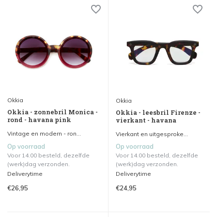
Okkia
Okkia
Okkia - zonnebril Monica -
Okkia - leesbril Firenze -
rond - havana pink
vierkant - havana
Vintage en modern - ron...
Vierkant en uitgesproke...
Op voorraad
Op voorraad
Voor 14.00 besteld, dezelfde
Voor 14.00 besteld, dezelfde
(werk)dag verzonden.
(werk)dag verzonden.
Deliverytime
Deliverytime
€26,95
€24,95