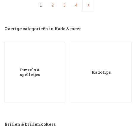
1
2
3
4
Overige categorieën in Kado & meer
Puzzels &
Kadotips
spelletjes
Brillen & brillenkokers