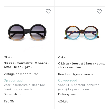
Okkia
Okkia
Okkia - zonnebril Monica -
Okkia - leesbril laura - rond
rond - black pink
- havana blue
Vintage en modern - ron...
Rond en uitgesproken is...
Op voorraad
Op voorraad
Voor 14.00 besteld, dezelfde
Voor 14.00 besteld, dezelfde
(werk)dag verzonden.
(werk)dag verzonden.
Deliverytime
Deliverytime
€26,95
€24,95