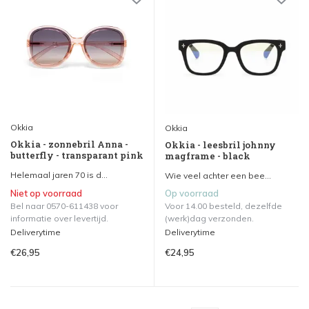
Okkia
Okkia
Okkia - zonnebril Anna -
Okkia - leesbril johnny
butterfly - transparant pink
magframe - black
Helemaal jaren 70 is d...
Wie veel achter een bee...
Niet op voorraad
Op voorraad
Bel naar 0570-611438 voor
Voor 14.00 besteld, dezelfde
informatie over levertijd.
(werk)dag verzonden.
Deliverytime
Deliverytime
€26,95
€24,95