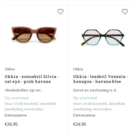
Okkia
Okkia
Okkia - zonnebril Silvia -
Okkia - leesbril Venezia -
cat eye - pink havana
hexagon - havana blue
Vlinderbrillen zijn en ...
Groot en zeshoekig is d...
Op voorraad
Op voorraad
Voor 14.00 besteld, dezelfde
Voor 14.00 besteld, dezelfde
(werk)dag verzonden.
(werk)dag verzonden.
Deliverytime
Deliverytime
€26,95
€24,95