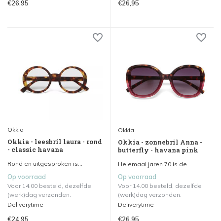
€26,95
€26,95
Okkia
Okkia
Okkia - leesbril laura - rond
Okkia - zonnebril Anna -
- classic havana
butterfly - havana pink
Rond en uitgesproken is...
Helemaal jaren 70 is de...
Op voorraad
Op voorraad
Voor 14.00 besteld, dezelfde
Voor 14.00 besteld, dezelfde
(werk)dag verzonden.
(werk)dag verzonden.
Deliverytime
Deliverytime
€24,95
€26,95