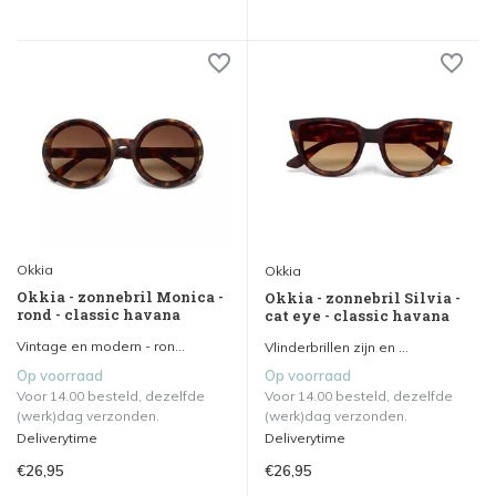
Okkia
Okkia
Okkia - zonnebril Monica -
Okkia - zonnebril Silvia -
rond - classic havana
cat eye - classic havana
Vintage en modern - ron...
Vlinderbrillen zijn en ...
Op voorraad
Op voorraad
Voor 14.00 besteld, dezelfde
Voor 14.00 besteld, dezelfde
(werk)dag verzonden.
(werk)dag verzonden.
Deliverytime
Deliverytime
€26,95
€26,95