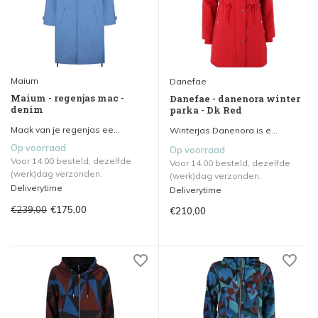
Maium
Danefae
Maium - regenjas mac -
Danefae - danenora winter
denim
parka - Dk Red
Maak van je regenjas ee...
Winterjas Danenora is e...
Op voorraad
Op voorraad
Voor 14.00 besteld, dezelfde
Voor 14.00 besteld, dezelfde
(werk)dag verzonden.
(werk)dag verzonden.
Deliverytime
Deliverytime
€239,00
€175,00
€210,00