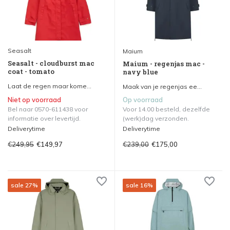
Seasalt
Maium
Seasalt - cloudburst mac
Maium - regenjas mac -
coat - tomato
navy blue
Laat de regen maar kome...
Maak van je regenjas ee...
Niet op voorraad
Op voorraad
Bel naar 0570-611438 voor
Voor 14.00 besteld, dezelfde
informatie over levertijd.
(werk)dag verzonden.
Deliverytime
Deliverytime
€249,95
€239,00
€149,97
€175,00
sale 27%
sale 16%