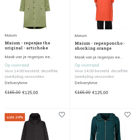
Maium
Maium
Maium - regenjas the
Maium - regenponcho -
original - artichoke
shocking orange
Maak van je regenjas ee...
Maak van je regenjas ee...
Op voorraad
Op voorraad
Voor 14.00 besteld, dezelfde
Voor 14.00 besteld, dezelfde
(werk)dag verzonden.
(werk)dag verzonden.
Deliverytime
Deliverytime
€165,00
€165,00
€125,00
€125,00
sale 24%