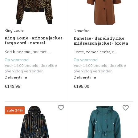
King Louie
Danefae
King Louie - arizona jacket
Danefae - daneladylike
fargo cord - natural
midseason jacket - brown
Kort bloezend jack met ...
Lente, zomer, herfst, d...
Op voorraad
Op voorraad
Voor 14.00 besteld, dezelfde
Voor 14.00 besteld, dezelfde
(werk)dag verzonden.
(werk)dag verzonden.
Deliverytime
Deliverytime
€149,95
€195,00
sale 24%