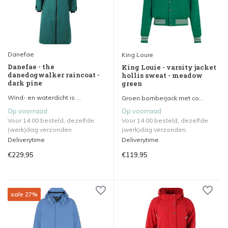
Danefae
King Louie
Danefae - the
King Louie - varsity jacket
danedogwalker raincoat -
hollis sweat - meadow
dark pine
green
Wind- en waterdicht is ...
Groen bomberjack met co...
Op voorraad
Op voorraad
Voor 14.00 besteld, dezelfde
Voor 14.00 besteld, dezelfde
(werk)dag verzonden.
(werk)dag verzonden.
Deliverytime
Deliverytime
€229,95
€119,95
sale 27%