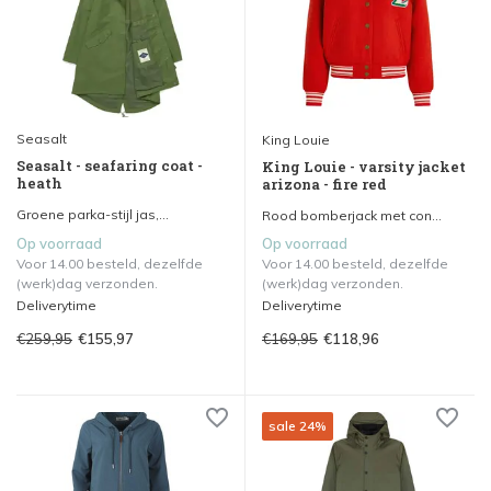
Seasalt
King Louie
Seasalt - seafaring coat -
King Louie - varsity jacket
heath
arizona - fire red
Groene parka-stijl jas,...
Rood bomberjack met con...
Op voorraad
Op voorraad
Voor 14.00 besteld, dezelfde
Voor 14.00 besteld, dezelfde
(werk)dag verzonden.
(werk)dag verzonden.
Deliverytime
Deliverytime
€259,95
€169,95
€155,97
€118,96
sale 24%