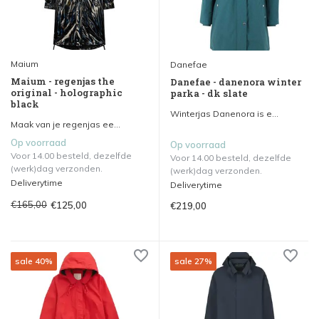
Maium
Danefae
Maium - regenjas the
Danefae - danenora winter
original - holographic
parka - dk slate
black
Winterjas Danenora is e...
Maak van je regenjas ee...
Op voorraad
Op voorraad
Voor 14.00 besteld, dezelfde
Voor 14.00 besteld, dezelfde
(werk)dag verzonden.
(werk)dag verzonden.
Deliverytime
Deliverytime
€165,00
€125,00
€219,00
sale 40%
sale 27%