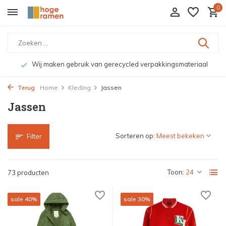
0
Bekijk de producten live in onze winkel in Deventer
Terug
Home
Kleding
Jassen
Jassen
Sorteren op:
Filter
Toon:
73 producten
sale 40%
sale 30%