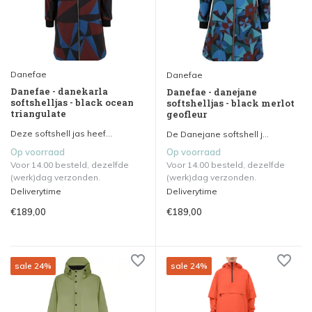
Danefae
Danefae
Danefae - danekarla
Danefae - danejane
softshelljas - black ocean
softshelljas - black merlot
triangulate
geofleur
Deze softshell jas heef...
De Danejane softshell j...
Op voorraad
Op voorraad
Voor 14.00 besteld, dezelfde
Voor 14.00 besteld, dezelfde
(werk)dag verzonden.
(werk)dag verzonden.
Deliverytime
Deliverytime
€189,00
€189,00
sale 24%
sale 24%