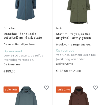
Danefae
Maium
Danefae - danekarla
Maium - regenjas the
softshelljas - dark slate
original - army green
Deze softshell jas heef...
Maak van je regenjas ee...
Op voorraad
Op voorraad
Voor 14.00 besteld, dezelfde
Voor 14.00 besteld, dezelfde
(werk)dag verzonden.
(werk)dag verzonden.
Deliverytime
Deliverytime
€165,00
€125,00
€189,00
sale 40%
sale 24%