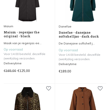
Maium
Danefae
Maium - regenjas the
Danefae - danejane
original - black
softshelljas - dark duck
Maak van je regenjas ee...
De Danejane softshell j...
Op voorraad
Op voorraad
Voor 14.00 besteld, dezelfde
Voor 14.00 besteld, dezelfde
(werk)dag verzonden.
(werk)dag verzonden.
Deliverytime
Deliverytime
€165,00
€125,00
€189,00