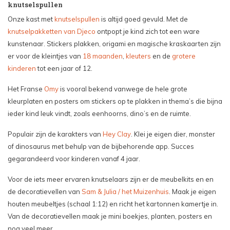
knutselspullen
Onze kast met
knutselspullen
is altijd goed gevuld. Met de
knutselpakketten van Djeco
ontpopt je kind zich tot een ware
kunstenaar. Stickers plakken, origami en magische kraskaarten zijn
er voor de kleintjes van
18 maanden
,
kleuters
en de
grotere
kinderen
tot een jaar of 12.
Het Franse
Omy
is vooral bekend vanwege de hele grote
kleurplaten en posters om stickers op te plakken in thema’s die bijna
ieder kind leuk vindt, zoals eenhoorns, dino’s en de ruimte.
Populair zijn de karakters van
Hey Clay
. Klei je eigen dier, monster
of dinosaurus met behulp van de bijbehorende app. Succes
gegarandeerd voor kinderen vanaf 4 jaar.
Voor de iets meer ervaren knutselaars zijn er de meubelkits en en
de decoratievellen van
Sam & Julia / het Muizenhuis
. Maak je eigen
houten meubeltjes (schaal 1:12) en richt het kartonnen kamertje in.
Van de decoratievellen maak je mini boekjes, planten, posters en
nog veel meer.