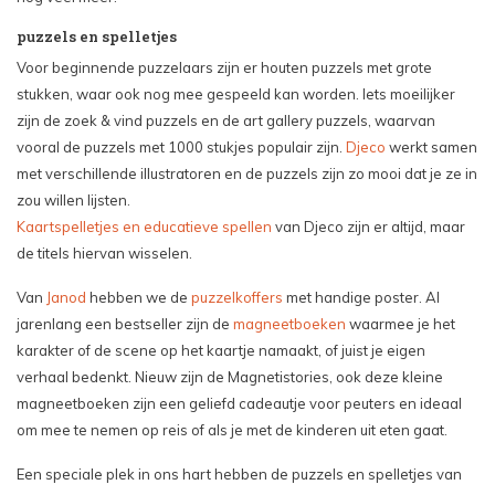
puzzels en spelletjes
Voor beginnende puzzelaars zijn er houten puzzels met grote
stukken, waar ook nog mee gespeeld kan worden. Iets moeilijker
zijn de zoek & vind puzzels en de art gallery puzzels, waarvan
vooral de puzzels met 1000 stukjes populair zijn.
Djeco
werkt samen
met verschillende illustratoren en de puzzels zijn zo mooi dat je ze in
zou willen lijsten.
Kaartspelletjes en educatieve spellen
van Djeco zijn er altijd, maar
de titels hiervan wisselen.
Van
Janod
hebben we de
puzzelkoffers
met handige poster. Al
jarenlang een bestseller zijn de
magneetboeken
waarmee je het
karakter of de scene op het kaartje namaakt, of juist je eigen
verhaal bedenkt. Nieuw zijn de Magnetistories, ook deze kleine
magneetboeken zijn een geliefd cadeautje voor peuters en ideaal
om mee te nemen op reis of als je met de kinderen uit eten gaat.
Een speciale plek in ons hart hebben de puzzels en spelletjes van