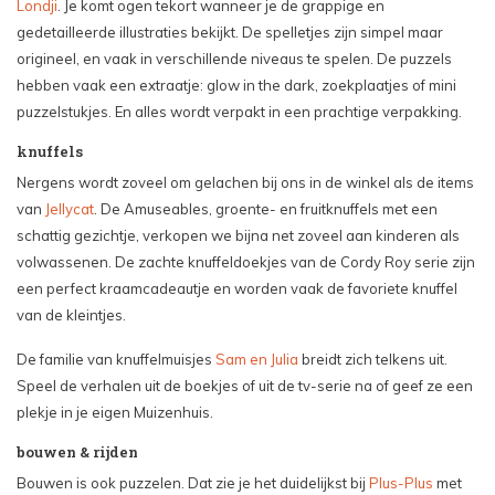
Londji
. Je komt ogen tekort wanneer je de grappige en
gedetailleerde illustraties bekijkt. De spelletjes zijn simpel maar
origineel, en vaak in verschillende niveaus te spelen. De puzzels
hebben vaak een extraatje: glow in the dark, zoekplaatjes of mini
puzzelstukjes. En alles wordt verpakt in een prachtige verpakking.
knuffels
Nergens wordt zoveel om gelachen bij ons in de winkel als de items
van
Jellycat
. De Amuseables, groente- en fruitknuffels met een
schattig gezichtje, verkopen we bijna net zoveel aan kinderen als
volwassenen. De zachte knuffeldoekjes van de Cordy Roy serie zijn
een perfect kraamcadeautje en worden vaak de favoriete knuffel
van de kleintjes.
De familie van knuffelmuisjes
Sam en Julia
breidt zich telkens uit.
Speel de verhalen uit de boekjes of uit de tv-serie na of geef ze een
plekje in je eigen Muizenhuis.
bouwen & rijden
Bouwen is ook puzzelen. Dat zie je het duidelijkst bij
Plus-Plus
met