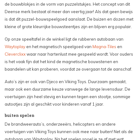
de bouwblokjes in de vorm van puzzelstukjes. Het concept van dit
Deense merk bestaat al meer dan veertig jaar! Als dat geen bewijs
is dat dit puzzel-bouwspeelgoed aanslaat. De buizen en dozen met
kleine of grote kleurrijke bouwsteentjes zijn en blijven erg populair.
Op onze speeltafel in de winkel ligt de rubberen autobaan van
Waytoplay
en het magnetisch speelgoed van
Magna-Tiles
en
Cleverclixx
waar naar hartenlust mee gespeeld wordt. Voor ouders
is het vaak fijn dat het kind de magnetische bouwstenen en
baandelen uit kan proberen, voordat ze overgaan tot de aanschaf.
Auto’s zijn er ook van Djeco en Viking Toys. Duurzaam gemaakt,
maar ook een duurzame keuze vanwege de lange levensduur. De
voertuigen zijn heel stevig en kunnen tegen een stootje, sommige
autootjes zijn al geschikt voor kinderen vanaf 1 jaar.
buiten spelen
De brandweerauto’s, onderzeeërs, helicopters en andere
voertuigen van Viking Toys kunnen ook mee naar buiten! Net als de
autobaan van Waytoplay. Na het spelen spoel je ze af met wat