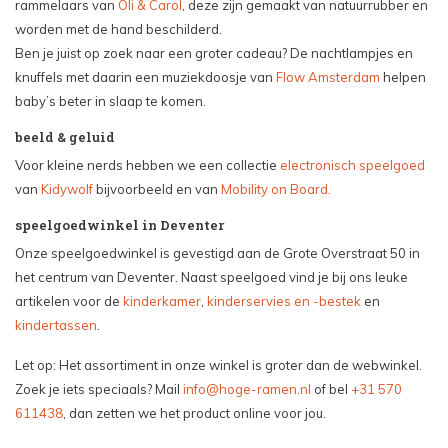
rammelaars van
Oli & Carol
, deze zijn gemaakt van natuurrubber en
worden met de hand beschilderd.
Ben je juist op zoek naar een groter cadeau? De nachtlampjes en
knuffels met daarin een muziekdoosje van
Flow Amsterdam
helpen
baby’s beter in slaap te komen.
beeld & geluid
Voor kleine nerds hebben we een collectie
electronisch speelgoed
van
Kidywolf
bijvoorbeeld en van
Mobility on Board.
speelgoedwinkel in Deventer
Onze speelgoedwinkel is gevestigd aan de Grote Overstraat 50 in
het centrum van Deventer. Naast speelgoed vind je bij ons leuke
artikelen voor de
kinderkamer
,
kinderservies en -bestek
en
kindertassen
.
Let op: Het assortiment in onze winkel is groter dan de webwinkel.
Zoek je iets speciaals? Mail
info@hoge-ramen.nl
of bel
+31 570
611438
, dan zetten we het product online voor jou.