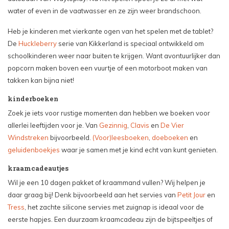
water of even in de vaatwasser en ze zijn weer brandschoon.
Heb je kinderen met vierkante ogen van het spelen met de tablet?
De
Huckleberry
serie van Kikkerland is speciaal ontwikkeld om
schoolkinderen weer naar buiten te krijgen. Want avontuurlijker dan
popcorn maken boven een vuurtje of een motorboot maken van
takken kan bijna niet!
kinderboeken
Zoek je iets voor rustige momenten dan hebben we boeken voor
allerlei leeftijden voor je. Van
Gezinnig
,
Clavis
en
De Vier
Windstreken
bijvoorbeeld.
(Voor)leesboeken
,
doeboeken
en
geluidenboekjes
waar je samen met je kind echt van kunt genieten.
kraamcadeautjes
Wil je een 10 dagen pakket of kraammand vullen? Wij helpen je
daar graag bij! Denk bijvoorbeeld aan het servies van
Petit Jour
en
Tress
, het zachte silicone servies met zuignap is ideaal voor de
eerste hapjes. Een duurzaam kraamcadeau zijn de bijtspeeltjes of