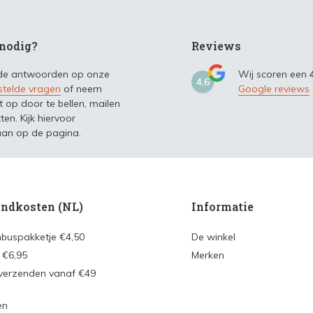
nodig?
Reviews
 de antwoorden op onze
Wij scoren een
4,6
stelde vragen
of neem
Google reviews
t op door te bellen, mailen
ten. Kijk hiervoor
an op de pagina.
ndkosten (NL)
Informatie
nbuspakketje €4,50
De winkel
 €6,95
Merken
 verzenden vanaf €49
en