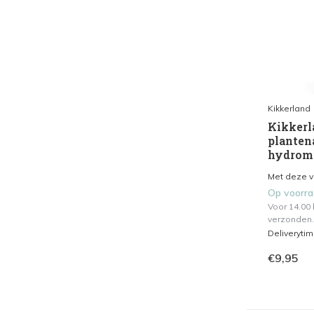
Kikkerland
Kikkerl
planten
hydrom
Met deze vo
Op voorr
Voor 14.00
verzonden.
Deliveryti
€9,95