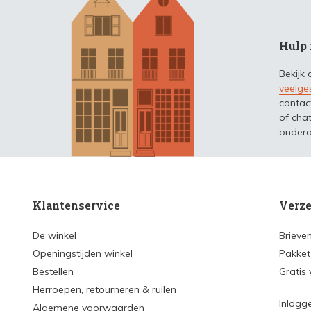
Hulp 
Bekijk
veelge
contac
of chat
ondera
Klantenservice
Verze
De winkel
Brieve
Openingstijden winkel
Pakket
Bestellen
Gratis
Herroepen, retourneren & ruilen
Inlogg
Algemene voorwaarden