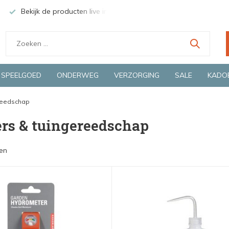
Bekijk de producten live in onze winkel in Deventer
Groen
SPEELGOED
ONDERWEG
VERZORGING
SALE
KADO
ereedschap
ers & tuingereedschap
en