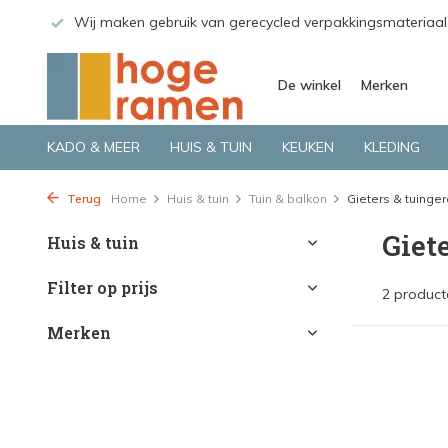
 GLS.
Wij maken gebruik van gerecycled verpakkingsmateriaal
De winkel
Merken
KADO & MEER
HUIS & TUIN
KEUKEN
KLEDING
Terug
Home
Huis & tuin
Tuin & balkon
Gieters & tuing
Giet
Huis & tuin
Filter op prijs
2 product
Merken