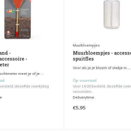
Muurbloempjes
and -
Muurbloempjes - accesso
accessoire -
spuitfles
eter
Voor als je je bloem of stekje in ...
chtmeter meet je of je ...
aad
Op voorraad
 besteld, dezelfde (werk)dag
Voor 14.00 besteld, dezelfde (we
verzonden.
me
Deliverytime
€5,95