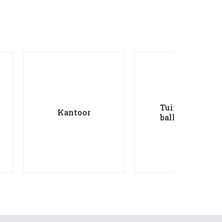
Tuin &
Kantoor
balkon