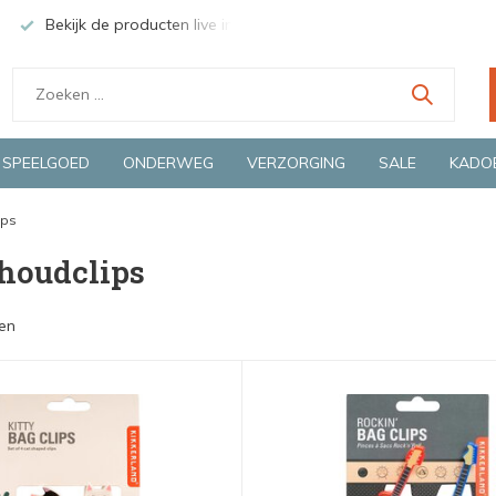
Bekijk de producten live in onze winkel in Deventer
Groen
SPEELGOED
ONDERWEG
VERZORGING
SALE
KADO
ips
houdclips
en