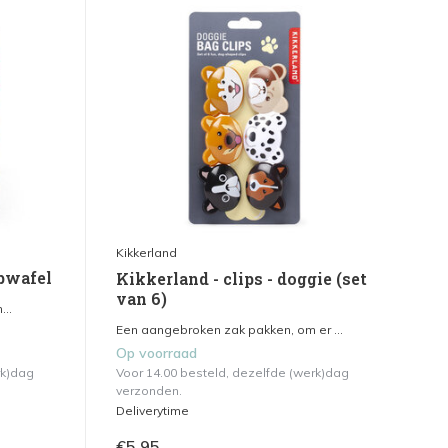
Kikkerland
opwafel
Kikkerland - clips - doggie (set
van 6)
...
Een aangebroken zak pakken, om er ...
Op voorraad
rk)dag
Voor 14.00 besteld, dezelfde (werk)dag
verzonden.
Deliverytime
€5,95