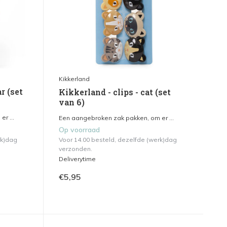
Kikkerland
r (set
Kikkerland - clips - cat (set
van 6)
r ...
Een aangebroken zak pakken, om er ...
Op voorraad
rk)dag
Voor 14.00 besteld, dezelfde (werk)dag
verzonden.
Deliverytime
€5,95