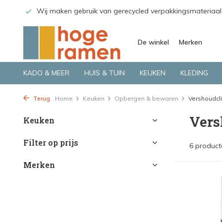
 GLS.
Wij maken gebruik van gerecycled verpakkingsmateriaal
De winkel
Merken
KADO & MEER
HUIS & TUIN
KEUKEN
KLEDING
Terug
Home
Keuken
Opbergen & bewaren
Vershoudcl
Vers
Keuken
Filter op prijs
6 product
Merken