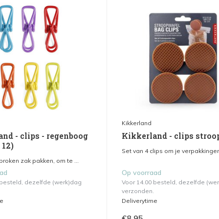
Kikkerland
nd - clips - regenboog
Kikkerland - clips stro
 12)
Set van 4 clips om je verpakkingen
roken zak pakken, om te ...
aad
Op voorraad
 besteld, dezelfde (werk)dag
Voor 14.00 besteld, dezelfde (we
verzonden.
me
Deliverytime
€8,95