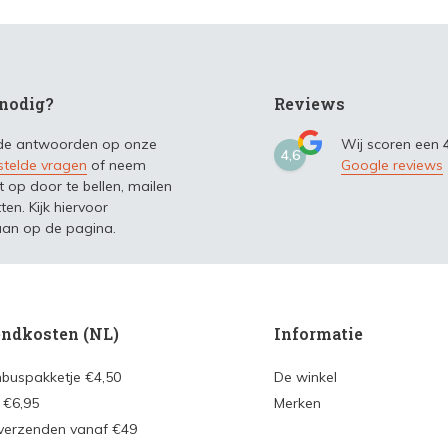
nodig?
Reviews
 de antwoorden op onze
Wij scoren een
4,6
stelde vragen
of neem
Google reviews
t op door te bellen, mailen
ten. Kijk hiervoor
an op de pagina.
ndkosten (NL)
Informatie
nbuspakketje €4,50
De winkel
 €6,95
Merken
 verzenden vanaf €49