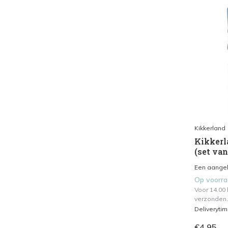
Kikkerland
Kikkerla
(set van
Een aangeb
Op voorr
Voor 14.00
verzonden.
Deliveryti
€4,95