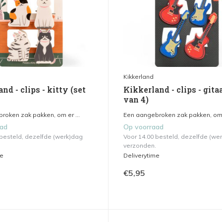
Kikkerland
nd - clips - kitty (set
Kikkerland - clips - gitaa
van 4)
roken zak pakken, om er ...
Een aangebroken zak pakken, om e
aad
Op voorraad
 besteld, dezelfde (werk)dag
Voor 14.00 besteld, dezelfde (we
verzonden.
me
Deliverytime
€5,95