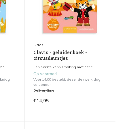
Clavis
Clavis - geluidenboek -
circusdeuntjes
en...
Een eerste kennismaking met het ci...
Op voorraad
rk)dag
Voor 14.00 besteld, dezelfde (werk)dag
verzonden.
Deliverytime
€14,95