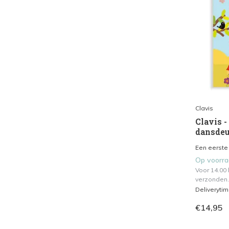
Clavis
Clavis -
dansdeu
Een eerste
Op voorr
Voor 14.00
verzonden.
Deliveryti
€14,95