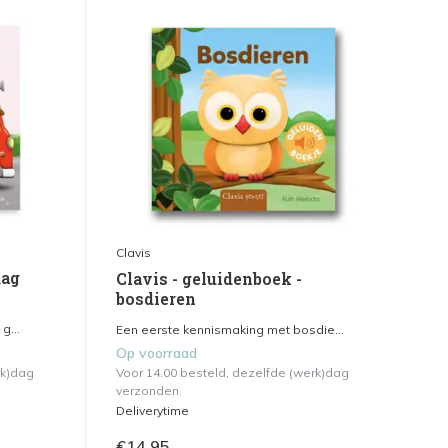
Clavis
dag
Clavis - geluidenboek -
bosdieren
g...
Een eerste kennismaking met bosdie...
Op voorraad
rk)dag
Voor 14.00 besteld, dezelfde (werk)dag
verzonden.
Deliverytime
€14,95