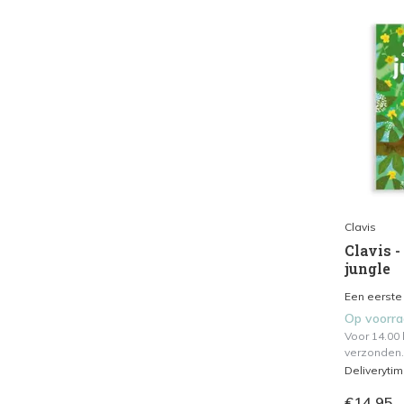
Clavis
Clavis -
jungle
Een eerste
Op voorr
Voor 14.00
verzonden.
Deliveryti
€14,95