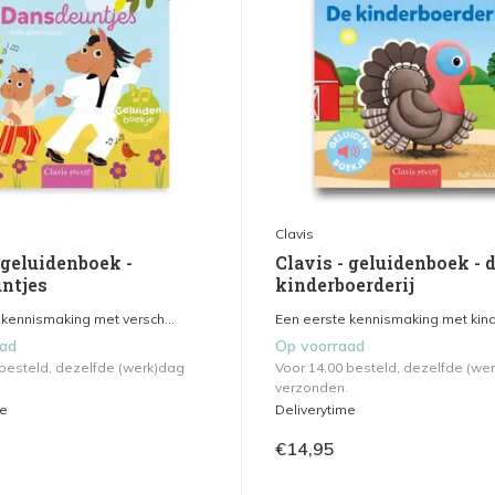
Clavis
 geluidenboek -
Clavis - geluidenboek - 
ntjes
kinderboerderij
 kennismaking met versch...
Een eerste kennismaking met kinde
aad
Op voorraad
 besteld, dezelfde (werk)dag
Voor 14.00 besteld, dezelfde (we
verzonden.
me
Deliverytime
€14,95