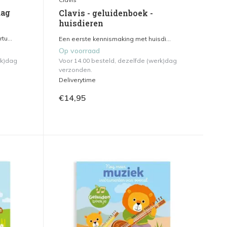
dag
Clavis - geluidenboek -
huisdieren
u...
Een eerste kennismaking met huisdi...
Op voorraad
rk)dag
Voor 14.00 besteld, dezelfde (werk)dag
verzonden.
Deliverytime
€14,95