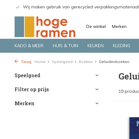
riaal
Bekijk de producten live in onze winkel in Deventer
De winkel
Merken
KADO & MEER
HUIS & TUIN
KEUKEN
KLEDING
Terug
Home
Speelgoed
Boeken
Geluidenboeken
Gelu
Speelgoed
Filter op prijs
19 produc
Merken