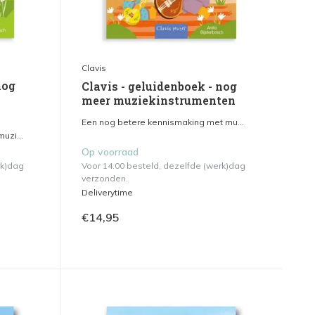
Clavis
nog
Clavis - geluidenboek - nog
meer muziekinstrumenten
Een nog betere kennismaking met mu...
uzi...
Op voorraad
rk)dag
Voor 14.00 besteld, dezelfde (werk)dag
verzonden.
Deliverytime
€14,95