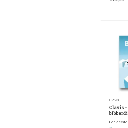
Clavis
Clavis -
bibberd
Een eerste