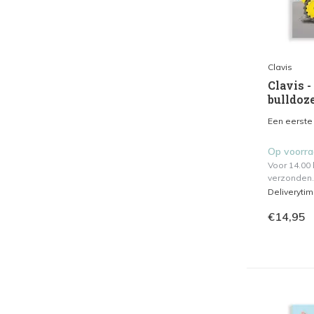
Clavis
Clavis -
bulldoz
Een eerste 
Op voorr
Voor 14.00
verzonden.
Deliveryti
€14,95