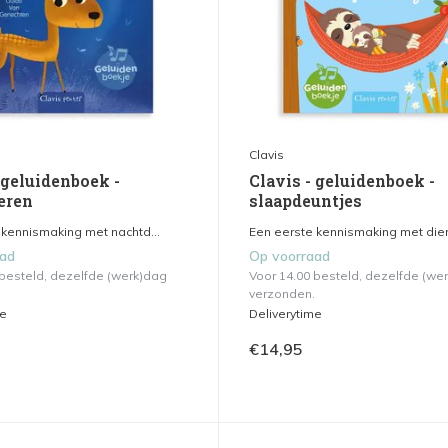
Clavis
 geluidenboek -
Clavis - geluidenboek -
eren
slaapdeuntjes
 kennismaking met nachtd...
Een eerste kennismaking met dier
aad
Op voorraad
 besteld, dezelfde (werk)dag
Voor 14.00 besteld, dezelfde (we
verzonden.
me
Deliverytime
€14,95