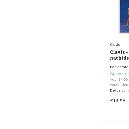
Clavis
Clavis -
nachtdi
Een eerste
Op voorr
Voor 14.00
verzonden.
Deliveryti
€14,95