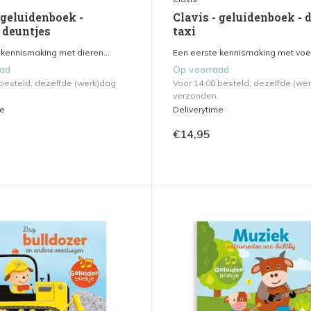
 geluidenboek -
Clavis - geluidenboek - 
 deuntjes
taxi
 kennismaking met dieren...
Een eerste kennismaking met voert
aad
Op voorraad
 besteld, dezelfde (werk)dag
Voor 14.00 besteld, dezelfde (we
verzonden.
me
Deliverytime
€14,95