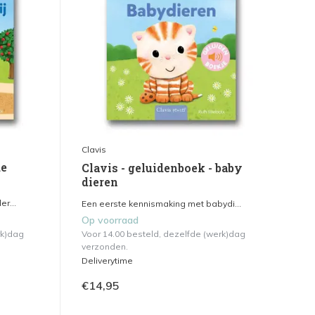
Clavis
de
Clavis - geluidenboek - baby
dieren
r...
Een eerste kennismaking met babydi...
Op voorraad
rk)dag
Voor 14.00 besteld, dezelfde (werk)dag
verzonden.
Deliverytime
€14,95