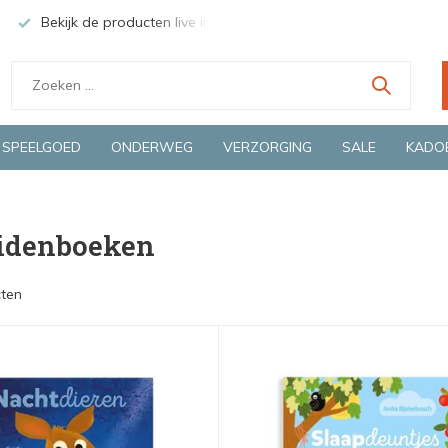
Groene en snelle bezorging door o.a. Fietskoerier en GLS.
Wij 
SPEELGOED
ONDERWEG
VERZORGING
SALE
KADO
idenboeken
ten