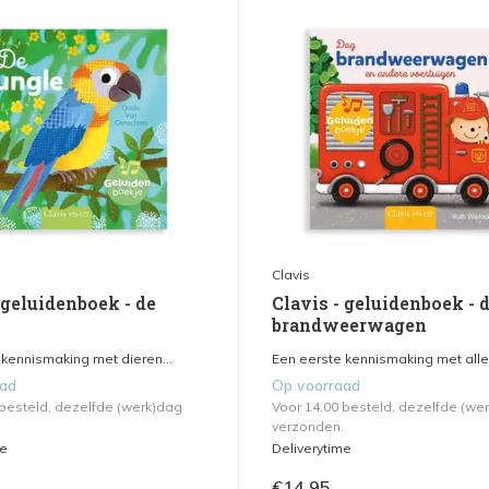
Clavis
 geluidenboek - de
Clavis - geluidenboek - 
brandweerwagen
 kennismaking met dieren...
Een eerste kennismaking met alle 
aad
Op voorraad
 besteld, dezelfde (werk)dag
Voor 14.00 besteld, dezelfde (we
verzonden.
me
Deliverytime
€14,95