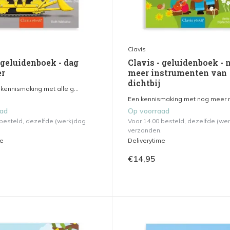
Clavis
 geluidenboek - dag
Clavis - geluidenboek - 
er
meer instrumenten van
dichtbij
kennismaking met alle g...
Een kennismaking met nog meer m
aad
Op voorraad
 besteld, dezelfde (werk)dag
Voor 14.00 besteld, dezelfde (we
verzonden.
me
Deliverytime
€14,95