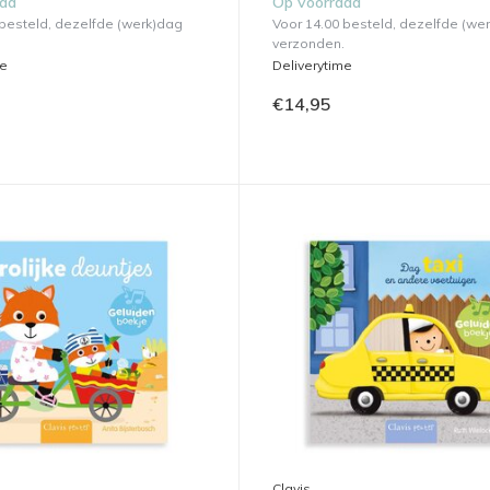
aad
Op voorraad
 besteld, dezelfde (werk)dag
Voor 14.00 besteld, dezelfde (we
verzonden.
me
Deliverytime
€14,95
Clavis