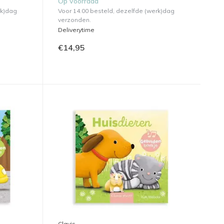
Op voorraad
rk)dag
Voor 14.00 besteld, dezelfde (werk)dag
verzonden.
Deliverytime
€14,95
Clavis