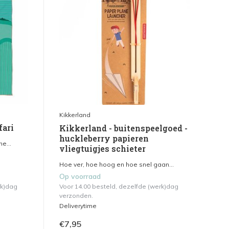
Kikkerland
fari
Kikkerland - buitenspeelgoed -
huckleberry papieren
e...
vliegtuigjes schieter
Hoe ver, hoe hoog en hoe snel gaan...
Op voorraad
rk)dag
Voor 14.00 besteld, dezelfde (werk)dag
verzonden.
Deliverytime
€7,95