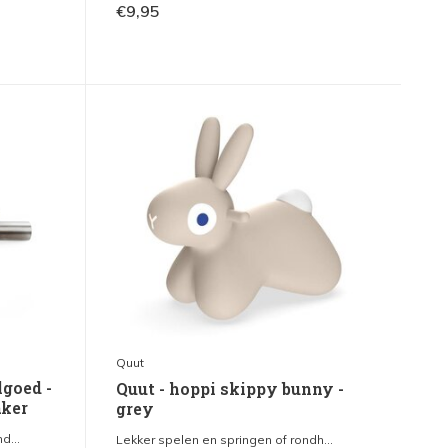
€9,95
Quut
lgoed -
Quut - hoppi skippy bunny -
aker
grey
d...
Lekker spelen en springen of rondh...