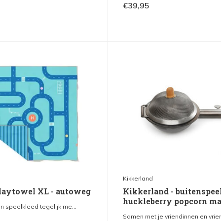
€39,95
Kikkerland
playtowel XL - autoweg
Kikkerland - buitenspee
huckleberry popcorn m
 speelkleed tegelijk me...
Samen met je vriendinnen en vrien