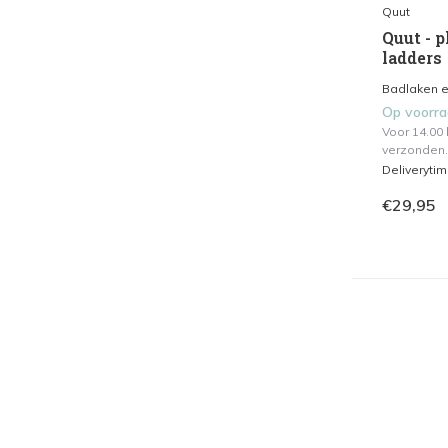
Quut
Quut - p
ladders
Badlaken en
Op voorr
Voor 14.00
verzonden.
Deliveryti
€29,95