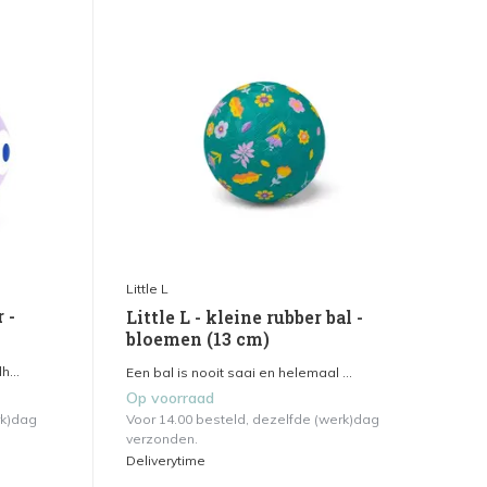
Little L
 -
Little L - kleine rubber bal -
bloemen (13 cm)
h...
Een bal is nooit saai en helemaal ...
Op voorraad
rk)dag
Voor 14.00 besteld, dezelfde (werk)dag
verzonden.
Deliverytime