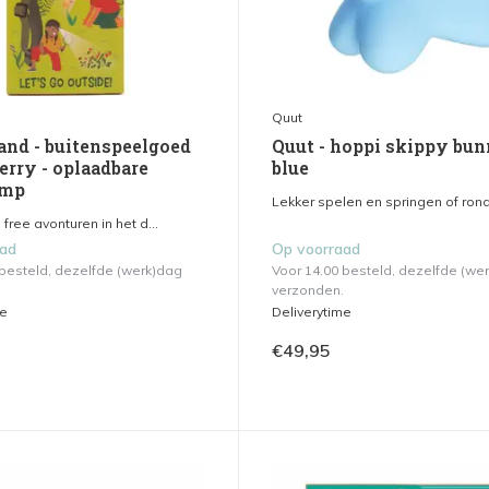
Quut
and - buitenspeelgoed
Quut - hoppi skippy bun
erry - oplaadbare
blue
amp
Lekker spelen en springen of rond
free avonturen in het d...
aad
Op voorraad
 besteld, dezelfde (werk)dag
Voor 14.00 besteld, dezelfde (we
verzonden.
me
Deliverytime
€49,95