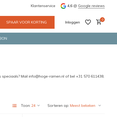
maken gebruik van gerecycled verpakkingsmateriaal
Klantenservice
4,6
@
Google reviews
0
SPAAR VOOR KORTING
Inloggen
BON
Account aanmaken
Account aanmaken
s speciaals? Mail
info@hoge-ramen.nl
of bel +31 570 611438,
Toon:
Sorteren op: