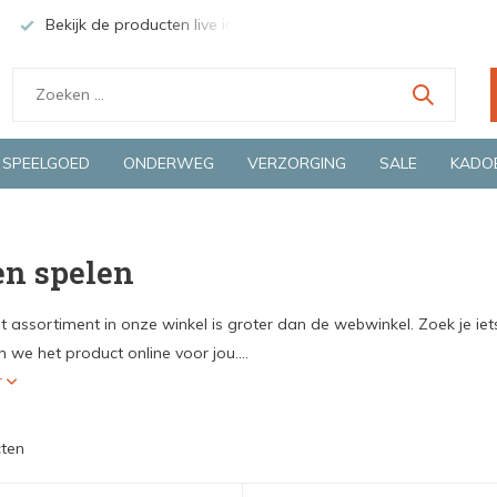
Groene en snelle bezorging door o.a. Fietskoerier en GLS.
Wij 
SPEELGOED
ONDERWEG
VERZORGING
SALE
KADO
en spelen
t assortiment in onze winkel is groter dan de webwinkel. Zoek je iet
 we het product online voor jou....
r
ten