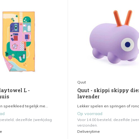
Quut
laytowel L -
Quut - skippi skippy dier
huis
lavender
 speelkleed tegelijk me...
Lekker spelen en springen of rond
aad
Op voorraad
 besteld, dezelfde (werk)dag
Voor 14.00 besteld, dezelfde (we
verzonden.
me
Deliverytime