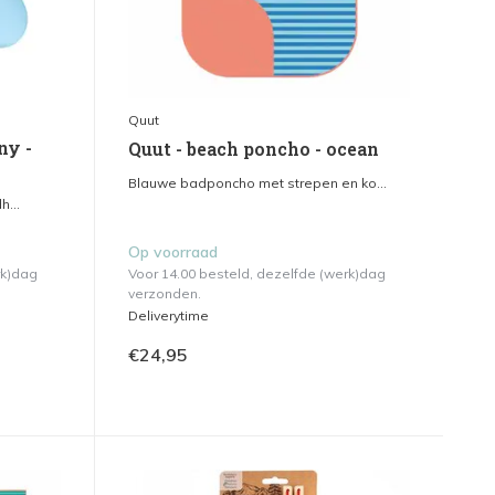
Quut
ny -
Quut - beach poncho - ocean
Blauwe badponcho met strepen en ko...
h...
Op voorraad
rk)dag
Voor 14.00 besteld, dezelfde (werk)dag
verzonden.
Deliverytime
€24,95