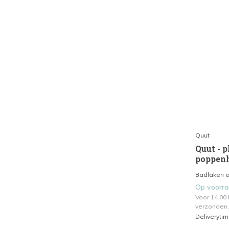
Quut
Quut - p
poppen
Badlaken en
Op voorr
Voor 14.00
verzonden.
Deliveryti