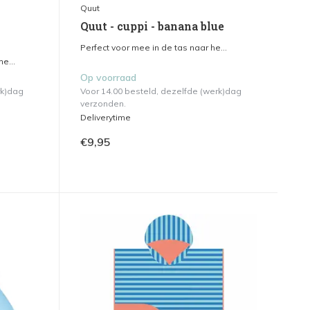
Quut
Quut - cuppi - banana blue
Perfect voor mee in de tas naar he...
e...
Op voorraad
rk)dag
Voor 14.00 besteld, dezelfde (werk)dag
verzonden.
Deliverytime
€9,95