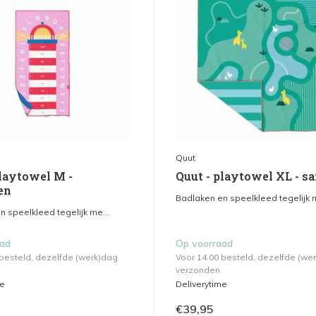
Quut
playtowel M -
Quut - playtowel XL - sa
en
Badlaken en speelkleed tegelijk m
 speelkleed tegelijk me...
aad
Op voorraad
 besteld, dezelfde (werk)dag
Voor 14.00 besteld, dezelfde (we
verzonden.
me
Deliverytime
€39,95