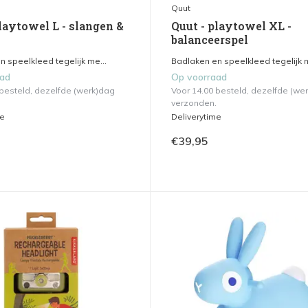
Quut
laytowel L - slangen &
Quut - playtowel XL -
balanceerspel
 speelkleed tegelijk me...
Badlaken en speelkleed tegelijk m
aad
Op voorraad
 besteld, dezelfde (werk)dag
Voor 14.00 besteld, dezelfde (we
verzonden.
me
Deliverytime
€39,95