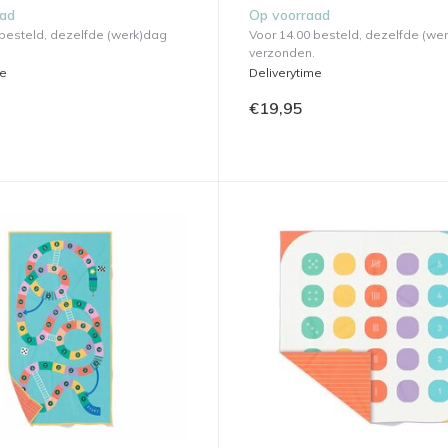
aad
Op voorraad
 besteld, dezelfde (werk)dag
Voor 14.00 besteld, dezelfde (we
verzonden.
me
Deliverytime
€19,95