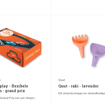
y
Quut
lay - flexibele
Quut - raki - lavender
 - grand prix
Dit strandschepje en strandharkje 
rand Prix set van Wayto...