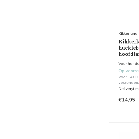
Kikkerland
Kikkerl
huckleb
hoofdl
Voor hands 
Op voorr
Voor 14.00
verzonden.
Deliveryti
€14,95