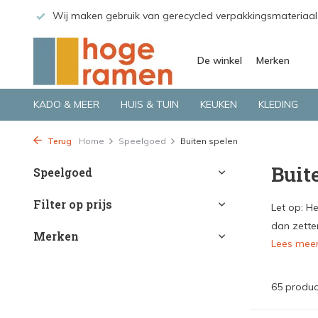
riaal
Bekijk de producten live in onze winkel in Deventer
De winkel
Merken
KADO & MEER
HUIS & TUIN
KEUKEN
KLEDING
Terug
Home
Speelgoed
Buiten spelen
Buit
Speelgoed
Filter op prijs
Let op: He
dan zetten
Merken
Lees mee
65 produc