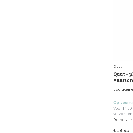
Quut
Quut - 
vuurtor
Badlaken en
Op voorr
Voor 14.00
verzonden.
Deliveryti
€19,95