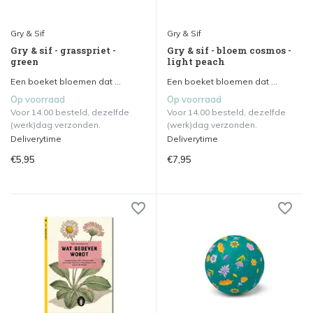
Gry & Sif
Gry & Sif
Gry & sif - grasspriet -
Gry & sif - bloem cosmos -
green
light peach
Een boeket bloemen dat ...
Een boeket bloemen dat ...
Op voorraad
Op voorraad
Voor 14.00 besteld, dezelfde
Voor 14.00 besteld, dezelfde
(werk)dag verzonden.
(werk)dag verzonden.
Deliverytime
Deliverytime
€5,95
€7,95