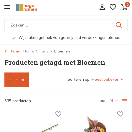
0
n gerecycled verpakkingsmateriaal
Bekijk de producten 
Terug
Home
Tags
Bloemen
Producten getagd met Bloemen
Sorteren op:
Filter
Toon:
335 producten