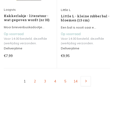
Loopvis
Little L
Kakkerlakje - literatuur -
Little L - kleine rubber bal -
wat gegeven wordt (nr 33)
bloemen (13 cm)
Mooi brievenbuskadootje...
Een bal is nooit saai e...
Op voorraad
Op voorraad
Voor 14.00 besteld, dezelfde
Voor 14.00 besteld, dezelfde
(werk)dag verzonden.
(werk)dag verzonden.
Deliverytime
Deliverytime
€7,99
€9,95
1
2
3
4
5
14