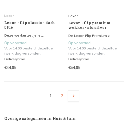
Lexon
Lexon
Lexon - flip classic - dark
Lexon - flip premium
blue
wekker - alu silver
Deze wekker zet je lett...
De Lexon Flip Premium z...
Op voorraad
Op voorraad
Voor 14.00 besteld, dezelfde
Voor 14.00 besteld, dezelfde
(werk)dag verzonden.
(werk)dag verzonden.
Deliverytime
Deliverytime
€44,95
€54,95
1
2
Overige categorieën in Huis & tuin