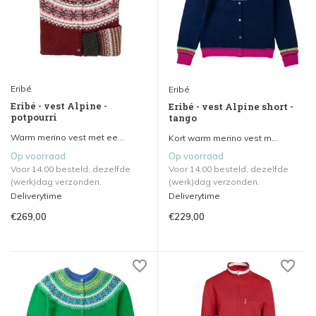
Eribé
Eribé
Eribé - vest Alpine -
Eribé - vest Alpine short -
potpourri
tango
Warm merino vest met ee...
Kort warm merino vest m...
Op voorraad
Op voorraad
Voor 14.00 besteld, dezelfde
Voor 14.00 besteld, dezelfde
(werk)dag verzonden.
(werk)dag verzonden.
Deliverytime
Deliverytime
€269,00
€229,00