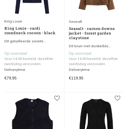
King Louie
Seasalt
King Louie - cardi
Seasalt - carnon downs
roundneck cocoon - black
jacket - forest garden
claystone
Dit getailleerde zwarte...
Dit bruin met donkerbla...
Op voorraad
Op voorraad
Voor 14.00 besteld, dezelfde
Voor 14.00 besteld, dezelfde
(werk)dag verzonden.
(werk)dag verzonden.
Deliverytime
Deliverytime
€79,95
€119,95