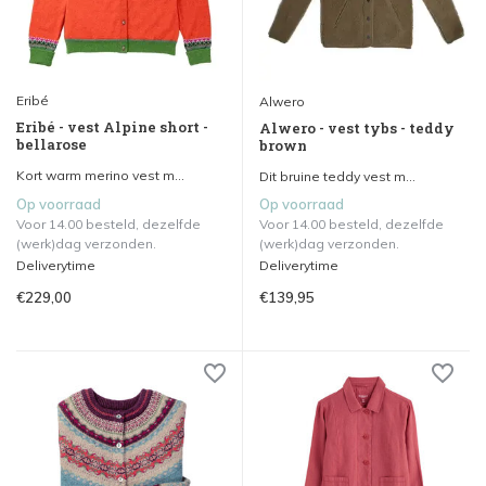
Eribé
Alwero
Eribé - vest Alpine short -
Alwero - vest tybs - teddy
bellarose
brown
Kort warm merino vest m...
Dit bruine teddy vest m...
Op voorraad
Op voorraad
Voor 14.00 besteld, dezelfde
Voor 14.00 besteld, dezelfde
(werk)dag verzonden.
(werk)dag verzonden.
Deliverytime
Deliverytime
€229,00
€139,95