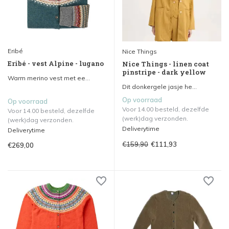
Eribé
Nice Things
Eribé - vest Alpine - lugano
Nice Things - linen coat
pinstripe - dark yellow
Warm merino vest met ee...
Dit donkergele jasje he...
Op voorraad
Op voorraad
Voor 14.00 besteld, dezelfde
Voor 14.00 besteld, dezelfde
(werk)dag verzonden.
(werk)dag verzonden.
Deliverytime
Deliverytime
€159,90
€111,93
€269,00