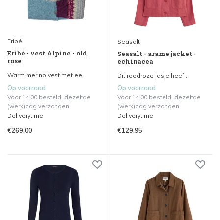
Eribé
Seasalt
Eribé - vest Alpine - old
Seasalt - arame jacket -
rose
echinacea
Warm merino vest met ee...
Dit roodroze jasje heef...
Op voorraad
Op voorraad
Voor 14.00 besteld, dezelfde
Voor 14.00 besteld, dezelfde
(werk)dag verzonden.
(werk)dag verzonden.
Deliverytime
Deliverytime
€269,00
€129,95