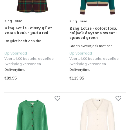
King Louie
King Louie
King Louie - cissy gilet
King Louie - colorblock
vera check - porto red
coljack daytona sweat -
spruced green
Dit gilet heeft een die...
Groen sweatjack met con...
Op voorraad
Op voorraad
Voor 14.00 besteld, dezelfde
Voor 14.00 besteld, dezelfde
(werk)dag verzonden.
(werk)dag verzonden.
Deliverytime
Deliverytime
€89,95
€119,95