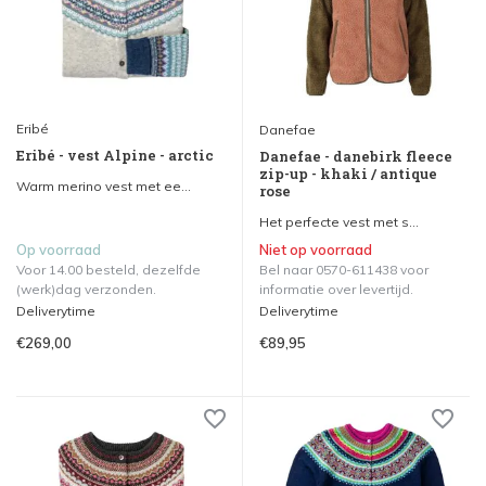
Eribé
Danefae
Eribé - vest Alpine - arctic
Danefae - danebirk fleece
zip-up - khaki / antique
Warm merino vest met ee...
rose
Het perfecte vest met s...
Op voorraad
Niet op voorraad
Voor 14.00 besteld, dezelfde
Bel naar 0570-611438 voor
(werk)dag verzonden.
informatie over levertijd.
Deliverytime
Deliverytime
€269,00
€89,95