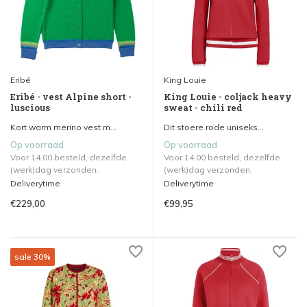
Eribé
King Louie
Eribé - vest Alpine short -
King Louie - coljack heavy
luscious
sweat - chili red
Kort warm merino vest m...
Dit stoere rode uniseks...
Op voorraad
Op voorraad
Voor 14.00 besteld, dezelfde
Voor 14.00 besteld, dezelfde
(werk)dag verzonden.
(werk)dag verzonden.
Deliverytime
Deliverytime
€229,00
€99,95
sale 30%