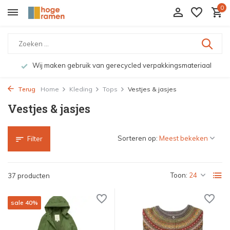
0
Bekijk de producten live in onze winkel in Deventer
Terug
Home
Kleding
Tops
Vestjes & jasjes
Vestjes & jasjes
Sorteren op:
Filter
Toon:
37 producten
sale 40%