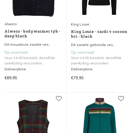
Alwero
King Louie
Alwero - bodywarmer tyb -
King Louie - cardi v cocoon
deep black
bci - black
Dit mouwloze zwarte ves...
Dit zwarte gebreide ves...
Op voorraad
Op voorraad
Voor 14.00 besteld, dezelfde
Voor 14.00 besteld, dezelfde
(werk)dag verzonden.
(werk)dag verzonden.
Deliverytime
Deliverytime
€89,95
€79,95