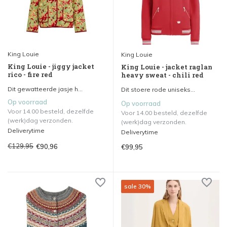
King Louie
King Louie
King Louie - jiggy jacket
King Louie - jacket raglan
rico - fire red
heavy sweat - chili red
Dit gewatteerde jasje h...
Dit stoere rode uniseks...
Op voorraad
Op voorraad
Voor 14.00 besteld, dezelfde
Voor 14.00 besteld, dezelfde
(werk)dag verzonden.
(werk)dag verzonden.
Deliverytime
Deliverytime
€129,95
€90,96
€99,95
sale 30%