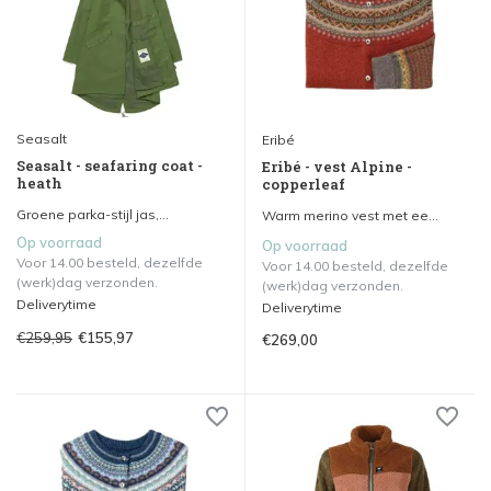
Seasalt
Eribé
Seasalt - seafaring coat -
Eribé - vest Alpine -
heath
copperleaf
Groene parka-stijl jas,...
Warm merino vest met ee...
Op voorraad
Op voorraad
Voor 14.00 besteld, dezelfde
Voor 14.00 besteld, dezelfde
(werk)dag verzonden.
(werk)dag verzonden.
Deliverytime
Deliverytime
€259,95
€155,97
€269,00