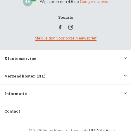
4,6
Wij scoren een
4,6
op
Google reviews
Socials
Meld je aan voor onze nieuwsbrief
Klantenservice
Verzendkosten (NL)
Informatie
Contact
© 2026 Hoge Ramen - Theme By
DMWS
x
Plus+