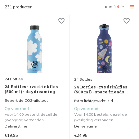
Toon:
231 producten
24 Bottles
24 Bottles
24 Bottles - rvs drinkfles
24 Bottles - rvs drinkfles
(500 ml) - daydreaming
(500 ml) - space friends
Beperk de CO2-uitstoot ...
Extra lichtgewicht is d...
Op voorraad
Op voorraad
Voor 14.00 besteld, dezelfde
Voor 14.00 besteld, dezelfde
(werk)dag verzonden.
(werk)dag verzonden.
Deliverytime
Deliverytime
€19,95
€24,95