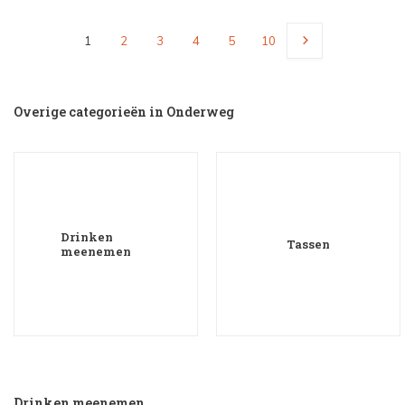
1
2
3
4
5
10
Overige categorieën in Onderweg
Drinken
Tassen
meenemen
Drinken meenemen