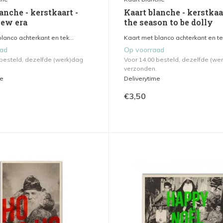
anche - kerstkaart -
Kaart blanche - kerstkaar
ew era
the season to be dolly
lanco achterkant en tek...
Kaart met blanco achterkant en tek
aad
Op voorraad
 besteld, dezelfde (werk)dag
Voor 14.00 besteld, dezelfde (we
verzonden.
me
Deliverytime
€3,50