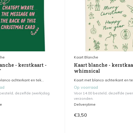
che
Kaart Blanche
anche - kerstkaart -
Kaart blanche - kerstkaa
T
whimsical
lanco achterkant en tek...
Kaart met blanco achterkant en tek
aad
Op voorraad
 besteld, dezelfde (werk)dag
Voor 14.00 besteld, dezelfde (we
verzonden.
me
Deliverytime
€3,50