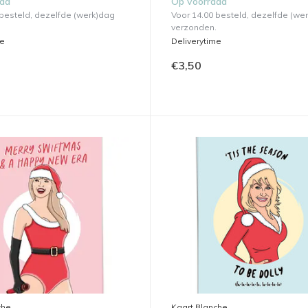
aad
Op voorraad
 besteld, dezelfde (werk)dag
Voor 14.00 besteld, dezelfde (we
verzonden.
me
Deliverytime
€3,50
che
Kaart Blanche