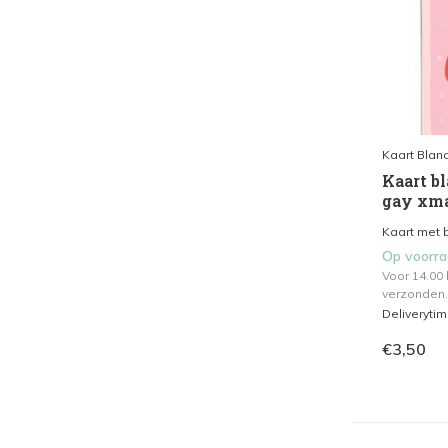
Kaart Blan
Kaart bl
gay xm
Kaart met b
Op voorr
Voor 14.00
verzonden.
Deliveryti
€3,50