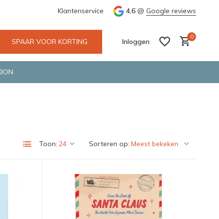
tskoerier en GLS.
Klantenservice
4,6
@
Google reviews
0
SPAAR VOOR KORTING
Inloggen
BON
Account aanmaken
Account aanmaken
Toon:
Sorteren op: