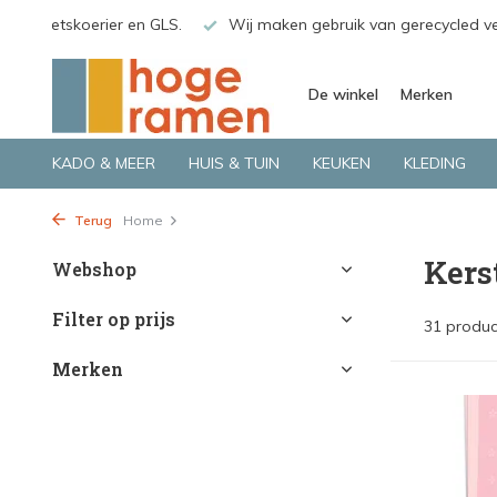
gerecycled verpakkingsmateriaal
Bekijk de producten live in o
De winkel
Merken
KADO & MEER
HUIS & TUIN
KEUKEN
KLEDING
Terug
Home
Kers
Webshop
Filter op prijs
31 produc
Merken