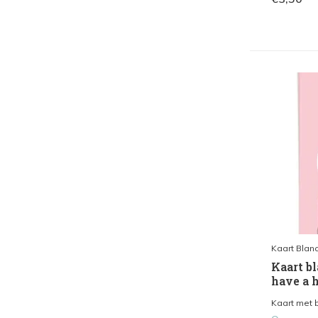
Kaart Blan
Kaart bl
have a 
Kaart met b