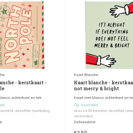
che
Kaart Blanche
anche - kerstkaart -
Kaart blanche - kerstkaa
le
not merry & bright
lanco achterkant en tek...
Kaart met blanco achterkant en tek
aad
Op voorraad
 besteld, dezelfde (werk)dag
Voor 14.00 besteld, dezelfde (we
verzonden.
me
Deliverytime
€3,50