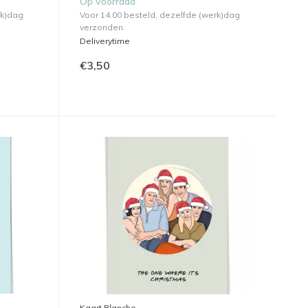
Op voorraad
rk)dag
Voor 14.00 besteld, dezelfde (werk)dag
verzonden.
Deliverytime
€3,50
Kaart Blanche