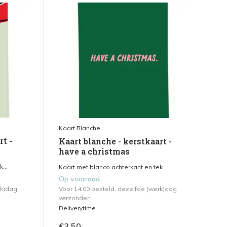
Kaart Blanche
rt -
Kaart blanche - kerstkaart -
have a christmas
...
Kaart met blanco achterkant en tek...
Op voorraad
rk)dag
Voor 14.00 besteld, dezelfde (werk)dag
verzonden.
Deliverytime
€3,50