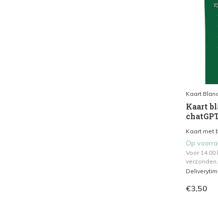
Kaart Blan
Kaart bl
chatGP
Kaart met b
Op voorr
Voor 14.00
verzonden.
Deliveryti
€3,50