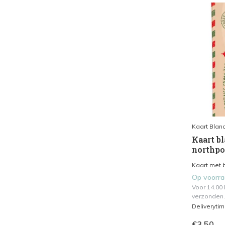
Kaart Blan
Kaart bl
northpo
Kaart met b
Op voorr
Voor 14.00
verzonden.
Deliveryti
€3,50