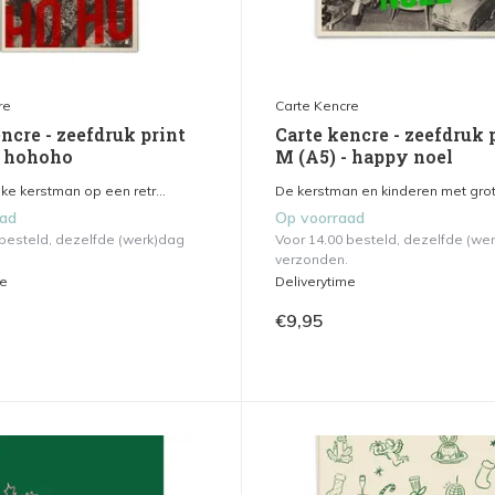
re
Carte Kencre
ncre - zeefdruk print
Carte kencre - zeefdruk 
- hohoho
M (A5) - happy noel
ke kerstman op een retr...
De kerstman en kinderen met grote
aad
Op voorraad
 besteld, dezelfde (werk)dag
Voor 14.00 besteld, dezelfde (we
verzonden.
me
Deliverytime
€9,95