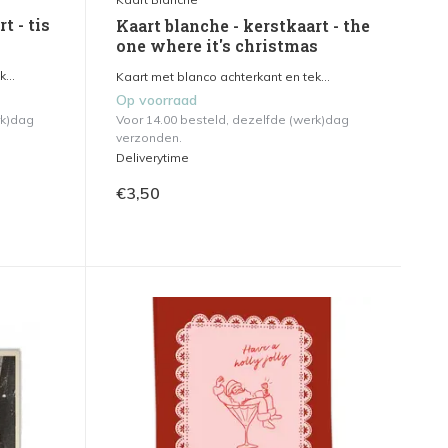
t - tis
Kaart blanche - kerstkaart - the
one where it's christmas
...
Kaart met blanco achterkant en tek...
Op voorraad
rk)dag
Voor 14.00 besteld, dezelfde (werk)dag
verzonden.
Deliverytime
€3,50