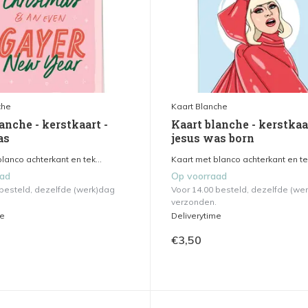
che
Kaart Blanche
anche - kerstkaart -
Kaart blanche - kerstkaa
as
jesus was born
lanco achterkant en tek...
Kaart met blanco achterkant en tek
aad
Op voorraad
 besteld, dezelfde (werk)dag
Voor 14.00 besteld, dezelfde (we
verzonden.
me
Deliverytime
€3,50