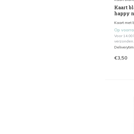
Kaart bl
happy n
Kaart met b
Op voorr
Voor 14.00
verzonden.
Deliveryti
€3,50