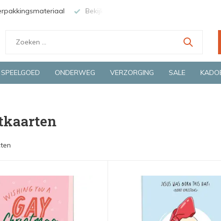
nze winkel in Deventer
Groene en snelle bezorging door o.a. Fie
SPEELGOED
ONDERWEG
VERZORGING
SALE
KADO
tkaarten
ten