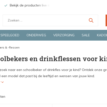
Bekijk de producten live in onze winkel in Deventer
Groen
SPEELGOED
ONDERWEG
VERZORGING
SALE
KADO
ers & -flessen
olbekers en drinkflessen voor k
p zoek naar een schoolbeker of drinkfles voor je kind? Ontdek onze g
jd een model dat past bij de leeftijd en wensen van jouw kind.
r
ten