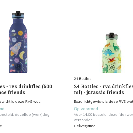
24 Bottles
es - rvs drinkfles (500
24 Bottles - rvs drinkfle
ace friends
ml) - jurassic friends
gewicht is deze RVS wat...
Extra lichtgewicht is deze RVS wat.
aad
Op voorraad
 besteld, dezelfde (werk)dag
Voor 14.00 besteld, dezelfde (we
verzonden.
me
Deliverytime