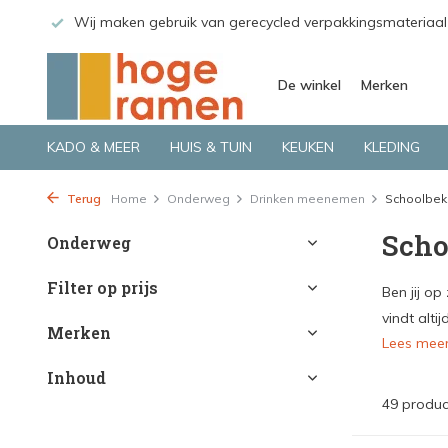
 GLS.
Wij maken gebruik van gerecycled verpakkingsmateriaal
De winkel
Merken
KADO & MEER
HUIS & TUIN
KEUKEN
KLEDING
Terug
Home
Onderweg
Drinken meenemen
Schoolbek
Scho
Onderweg
Filter op prijs
Ben jij o
vindt alti
Merken
Lees mee
Inhoud
49 produc