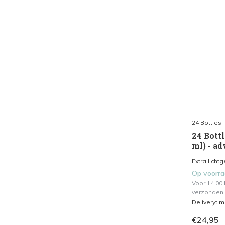
24 Bottles
24 Bottl
ml) - ad
Extra licht
Op voorr
Voor 14.00
verzonden.
Deliveryti
€24,95