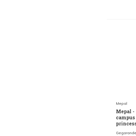
Mepal
Mepal -
campus 
princes
Gegarandeer