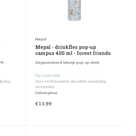
Mepal
p
Mepal - drinkfles pop-up
campus 400 ml - forest friends
k...
Gegarandeerd lekvrije pop-up drink...
Op voorraad
rk)dag
Voor 14.00 besteld, dezelfde (werk)dag
verzonden.
Deliverytime
€13,99