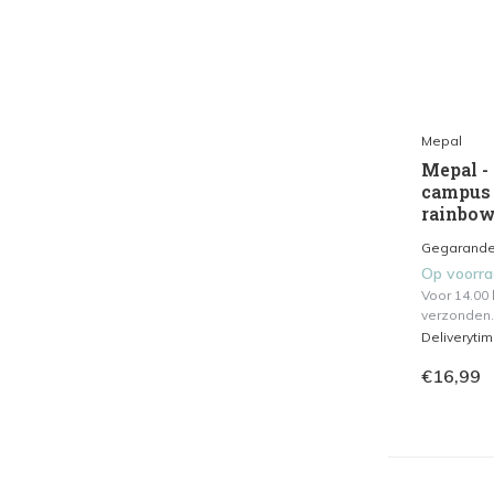
Mepal
Mepal - 
campus 
rainbo
Gegarandeer
Op voorr
Voor 14.00
verzonden.
Deliveryti
€16,99