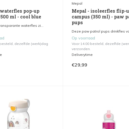
Mepal
 waterfles pop-up
Mepal - isoleerfles flip-
500 ml - cool blue
campus (350 ml) - paw p
pups
ansparante waterfles zi...
Deze paw patrol pups drinkfles va
aad
Op voorraad
 besteld, dezelfde (werk)dag
Voor 14.00 besteld, dezelfde (we
verzonden.
me
Deliverytime
€29,99