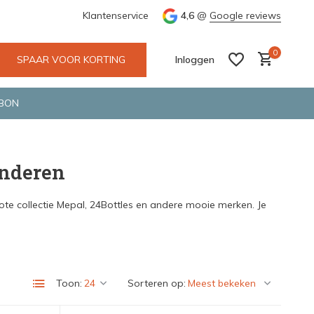
e en snelle bezorging door o.a. Fietskoerier en GLS.
Klantenservice
4,6
@
Google reviews
Wij maken
0
SPAAR VOOR KORTING
Inloggen
BON
inderen
Account aanmaken
Account aanmaken
rote collectie Mepal, 24Bottles en andere mooie merken. Je
Toon:
Sorteren op: