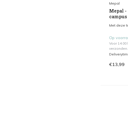
Mepal
Mepal -
campus 
Met deze tr
Op voorr
Voor 14.00
verzonden.
Deliveryti
€13,99