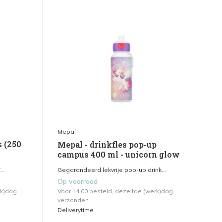
Mepal
s (250
Mepal - drinkfles pop-up
campus 400 ml - unicorn glow
..
Gegarandeerd lekvrije pop-up drink...
Op voorraad
rk)dag
Voor 14.00 besteld, dezelfde (werk)dag
verzonden.
Deliverytime