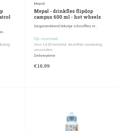
Mepal
up
Mepal - drinkfles flipdop
atrol
campus 600 ml - hot wheels
Gegarandeerd lekvrije schoolfles m...
n...
Op voorraad
rk)dag
Voor 14.00 besteld, dezelfde (werk)dag
verzonden.
Deliverytime
€16,99