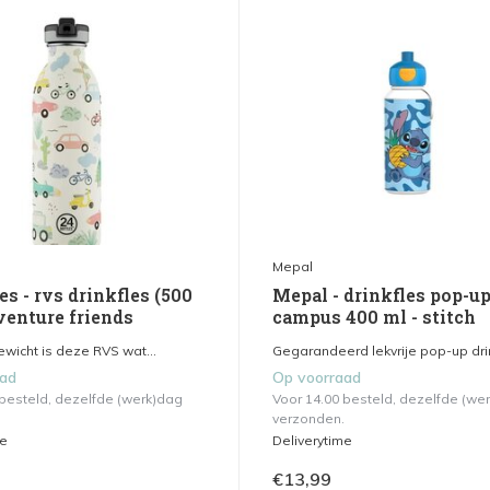
Mepal
es - rvs drinkfles (500
Mepal - drinkfles pop-u
venture friends
campus 400 ml - stitch
gewicht is deze RVS wat...
Gegarandeerd lekvrije pop-up drin
aad
Op voorraad
 besteld, dezelfde (werk)dag
Voor 14.00 besteld, dezelfde (we
verzonden.
me
Deliverytime
€13,99