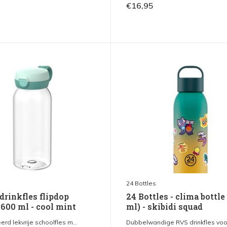
€16,95
24 Bottles
drinkfles flipdop
24 Bottles - clima bottle
600 ml - cool mint
ml) - skibidi squad
d lekvrije schoolfles m...
Dubbelwandige RVS drinkfles voor