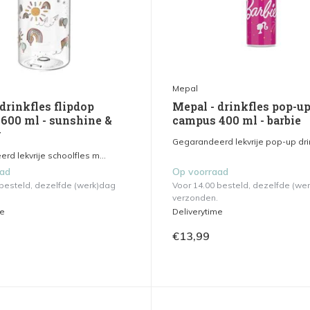
Mepal
drinkfles flipdop
Mepal - drinkfles pop-u
600 ml - sunshine &
campus 400 ml - barbie
w
Gegarandeerd lekvrije pop-up drin
d lekvrije schoolfles m...
aad
Op voorraad
 besteld, dezelfde (werk)dag
Voor 14.00 besteld, dezelfde (we
verzonden.
me
Deliverytime
€13,99