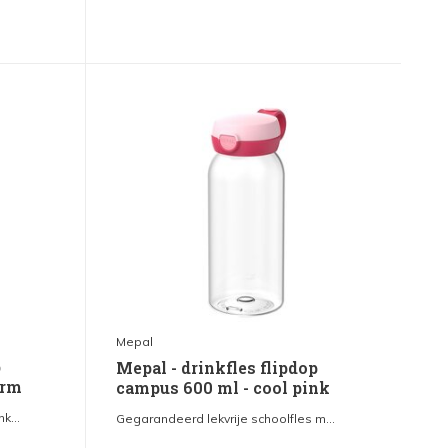
Mepal
p
Mepal - drinkfles flipdop
arm
campus 600 ml - cool pink
k...
Gegarandeerd lekvrije schoolfles m...