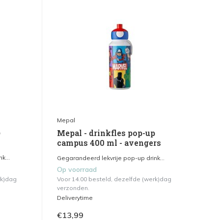
Mepal
p
Mepal - drinkfles pop-up
campus 400 ml - avengers
k...
Gegarandeerd lekvrije pop-up drink...
Op voorraad
rk)dag
Voor 14.00 besteld, dezelfde (werk)dag
verzonden.
Deliverytime
€13,99