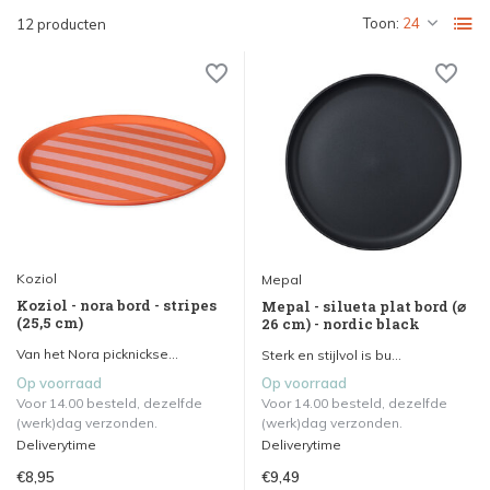
Toon:
12 producten
Koziol
Mepal
Koziol - nora bord - stripes
Mepal - silueta plat bord (⌀
(25,5 cm)
26 cm) - nordic black
Van het Nora picknickse...
Sterk en stijlvol is bu...
Op voorraad
Op voorraad
Voor 14.00 besteld, dezelfde
Voor 14.00 besteld, dezelfde
(werk)dag verzonden.
(werk)dag verzonden.
Deliverytime
Deliverytime
€8,95
€9,49