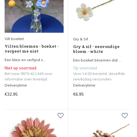
Vilt boeket
Gry & Sif
Vilten bloemen - boeket -
Gry & sif - eenvoudige
vergeet me niet
bloem - white
Een klein en verfijnd v...
Een boeket bloemen dat ...
Niet op voorraad
Op voorraad
Bel naar 0570-611438 voor
Voor 14.00 besteld, dezelfde
informatie over levertijd.
(werk)dag verzonden.
Deliverytime
Deliverytime
€32,95
€6,95