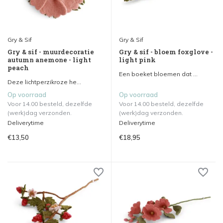
Gry & Sif
Gry & Sif
Gry & sif - muurdecoratie
Gry & sif - bloem foxglove -
autumn anemone - light
light pink
peach
Een boeket bloemen dat ...
Deze lichtperzikroze he...
Op voorraad
Op voorraad
Voor 14.00 besteld, dezelfde
Voor 14.00 besteld, dezelfde
(werk)dag verzonden.
(werk)dag verzonden.
Deliverytime
Deliverytime
€13,50
€18,95