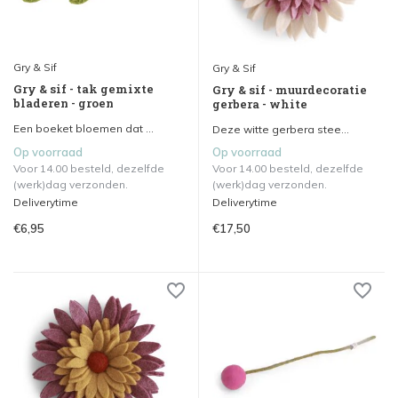
Gry & Sif
Gry & Sif
Gry & sif - tak gemixte
Gry & sif - muurdecoratie
bladeren - groen
gerbera - white
Een boeket bloemen dat ...
Deze witte gerbera stee...
Op voorraad
Op voorraad
Voor 14.00 besteld, dezelfde
Voor 14.00 besteld, dezelfde
(werk)dag verzonden.
(werk)dag verzonden.
Deliverytime
Deliverytime
€6,95
€17,50