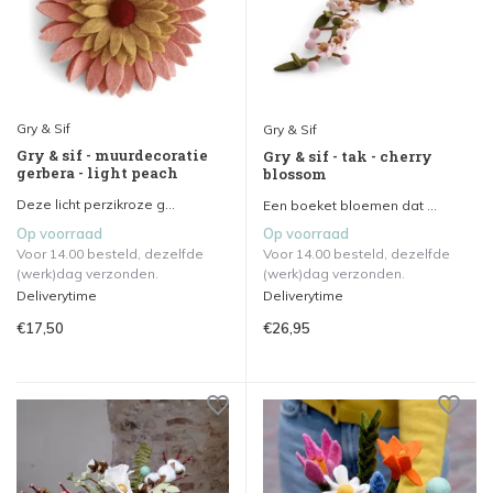
Gry & Sif
Gry & Sif
Gry & sif - muurdecoratie
Gry & sif - tak - cherry
gerbera - light peach
blossom
Deze licht perzikroze g...
Een boeket bloemen dat ...
Op voorraad
Op voorraad
Voor 14.00 besteld, dezelfde
Voor 14.00 besteld, dezelfde
(werk)dag verzonden.
(werk)dag verzonden.
Deliverytime
Deliverytime
€17,50
€26,95