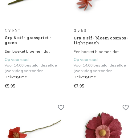
Gry & Sif
Gry & Sif
Gry & sif - grasspriet -
Gry & sif - bloem cosmos -
green
light peach
Een boeket bloemen dat ...
Een boeket bloemen dat ...
Op voorraad
Op voorraad
Voor 14.00 besteld, dezelfde
Voor 14.00 besteld, dezelfde
(werk)dag verzonden.
(werk)dag verzonden.
Deliverytime
Deliverytime
€5,95
€7,95