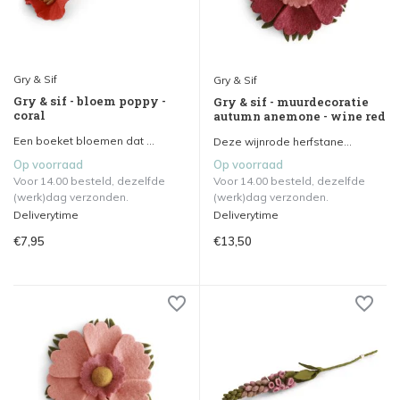
Gry & Sif
Gry & Sif
Gry & sif - bloem poppy -
Gry & sif - muurdecoratie
coral
autumn anemone - wine red
Een boeket bloemen dat ...
Deze wijnrode herfstane...
Op voorraad
Op voorraad
Voor 14.00 besteld, dezelfde
Voor 14.00 besteld, dezelfde
(werk)dag verzonden.
(werk)dag verzonden.
Deliverytime
Deliverytime
€7,95
€13,50