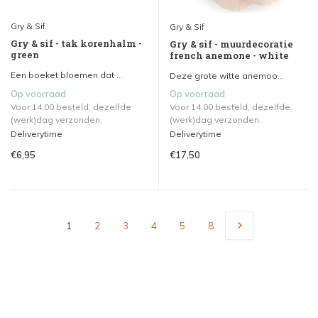
Gry & Sif
Gry & Sif
Gry & sif - tak korenhalm -
Gry & sif - muurdecoratie
green
french anemone - white
Een boeket bloemen dat ...
Deze grote witte anemoo...
Op voorraad
Op voorraad
Voor 14.00 besteld, dezelfde
Voor 14.00 besteld, dezelfde
(werk)dag verzonden.
(werk)dag verzonden.
Deliverytime
Deliverytime
€6,95
€17,50
1
2
3
4
5
8