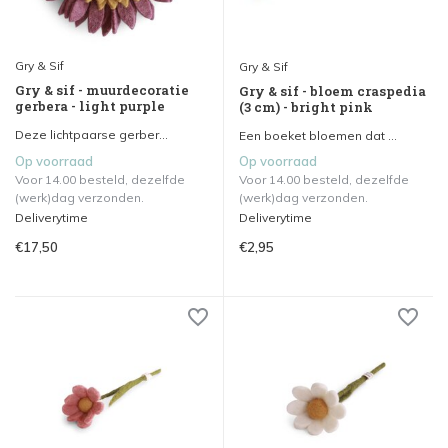
Gry & Sif
Gry & Sif
Gry & sif - muurdecoratie
Gry & sif - bloem craspedia
gerbera - light purple
(3 cm) - bright pink
Deze lichtpaarse gerber...
Een boeket bloemen dat ...
Op voorraad
Op voorraad
Voor 14.00 besteld, dezelfde
Voor 14.00 besteld, dezelfde
(werk)dag verzonden.
(werk)dag verzonden.
Deliverytime
Deliverytime
€17,50
€2,95