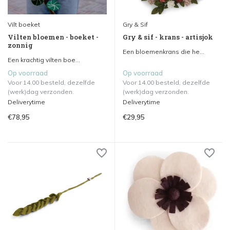
Vilt boeket
Gry & Sif
Vilten bloemen - boeket -
Gry & sif - krans - artisjok
zonnig
Een bloemenkrans die he...
Een krachtig vilten boe...
Op voorraad
Op voorraad
Voor 14.00 besteld, dezelfde
Voor 14.00 besteld, dezelfde
(werk)dag verzonden.
(werk)dag verzonden.
Deliverytime
Deliverytime
€78,95
€29,95