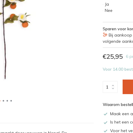
Ja
Nee
Sparen voor kor
Bij aankoop 
volgende aank
€25,95
6 p
Voor 14.00 best
Waarom bestell
Maak een a
Is het een c
Voor het ve