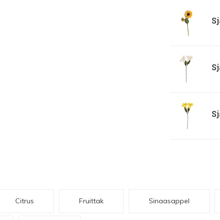
Sj
Sj
Sj
Citrus
Fruittak
Sinaasappel