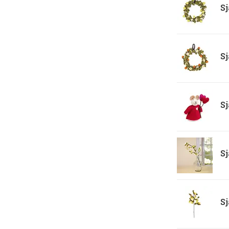
Sj
Sj
Sj
Sj
Sj