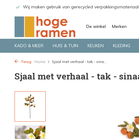
 GLS.
Wij maken gebruik van gerecycled verpakkingsmateriaal
De winkel
Merken
KADO & MEER
HUIS & TUIN
KEUKEN
KLEDING
Terug
Home
Sjaal met verhaal - tak - sina...
Sjaal met verhaal - tak - sin