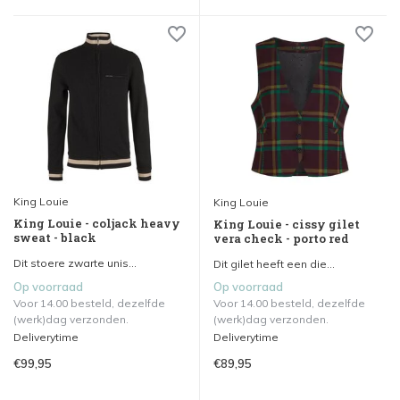
King Louie
King Louie
King Louie - coljack heavy
King Louie - cissy gilet
sweat - black
vera check - porto red
Dit stoere zwarte unis...
Dit gilet heeft een die...
Op voorraad
Op voorraad
Voor 14.00 besteld, dezelfde
Voor 14.00 besteld, dezelfde
(werk)dag verzonden.
(werk)dag verzonden.
Deliverytime
Deliverytime
€99,95
€89,95