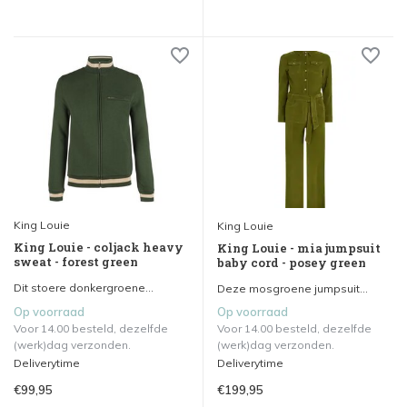
King Louie
King Louie
King Louie - coljack heavy
King Louie - mia jumpsuit
sweat - forest green
baby cord - posey green
Dit stoere donkergroene...
Deze mosgroene jumpsuit...
Op voorraad
Op voorraad
Voor 14.00 besteld, dezelfde
Voor 14.00 besteld, dezelfde
(werk)dag verzonden.
(werk)dag verzonden.
Deliverytime
Deliverytime
€99,95
€199,95