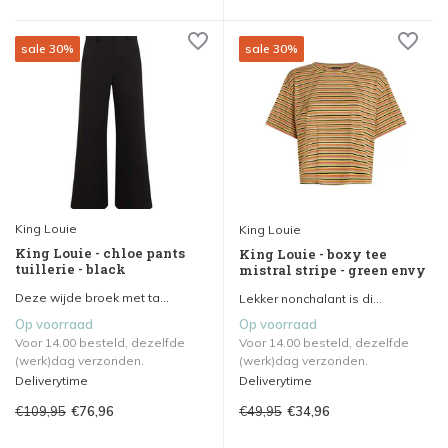
sale 30%
sale 30%
King Louie
King Louie
King Louie - chloe pants
King Louie - boxy tee
tuillerie - black
mistral stripe - green envy
Deze wijde broek met ta...
Lekker nonchalant is di...
Op voorraad
Op voorraad
Voor 14.00 besteld, dezelfde
Voor 14.00 besteld, dezelfde
(werk)dag verzonden.
(werk)dag verzonden.
Deliverytime
Deliverytime
€109,95
€49,95
€76,96
€34,96