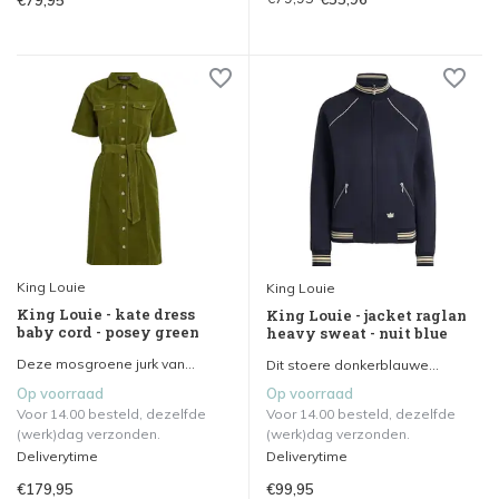
€79,95
King Louie
King Louie
King Louie - kate dress
King Louie - jacket raglan
baby cord - posey green
heavy sweat - nuit blue
Deze mosgroene jurk van...
Dit stoere donkerblauwe...
Op voorraad
Op voorraad
Voor 14.00 besteld, dezelfde
Voor 14.00 besteld, dezelfde
(werk)dag verzonden.
(werk)dag verzonden.
Deliverytime
Deliverytime
€179,95
€99,95