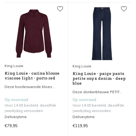
King Louie
King Louie
King Louie - carina blouse
King Louie - paige pants
viscose light - porto red
petite onyx denim - deep
blue
Deze bordeauxrode bloes...
Deze donkerblauwe PETIT...
Op voorraad
Op voorraad
Voor 14.00 besteld, dezelfde
Voor 14.00 besteld, dezelfde
(werk)dag verzonden.
(werk)dag verzonden.
Deliverytime
Deliverytime
€79,95
€119,95