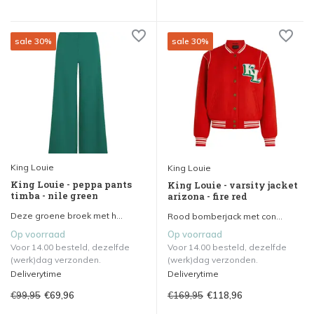
sale 30%
sale 30%
King Louie
King Louie
King Louie - peppa pants
King Louie - varsity jacket
timba - nile green
arizona - fire red
Deze groene broek met h...
Rood bomberjack met con...
Op voorraad
Op voorraad
Voor 14.00 besteld, dezelfde
Voor 14.00 besteld, dezelfde
(werk)dag verzonden.
(werk)dag verzonden.
Deliverytime
Deliverytime
€99,95
€169,95
€69,96
€118,96