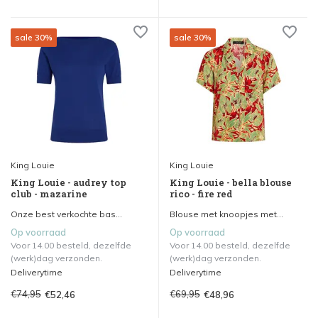
sale 30%
sale 30%
King Louie
King Louie
King Louie - audrey top
King Louie - bella blouse
club - mazarine
rico - fire red
Onze best verkochte bas...
Blouse met knoopjes met...
Op voorraad
Op voorraad
Voor 14.00 besteld, dezelfde
Voor 14.00 besteld, dezelfde
(werk)dag verzonden.
(werk)dag verzonden.
Deliverytime
Deliverytime
€74,95
€69,95
€52,46
€48,96