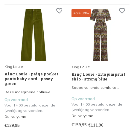
sale 30%
King Louie
King Louie
King Louie - paige pocket
King Louie - zita jumpsuit
pants baby cord - posey
shio - strong blue
green
Soepelvallende comforta...
Deze mosgroene ribfluwe...
Op voorraad
Op voorraad
Voor 14.00 besteld, dezelfde
Voor 14.00 besteld, dezelfde
(werk)dag verzonden.
(werk)dag verzonden.
Deliverytime
Deliverytime
€159,95
€111,96
€129,95