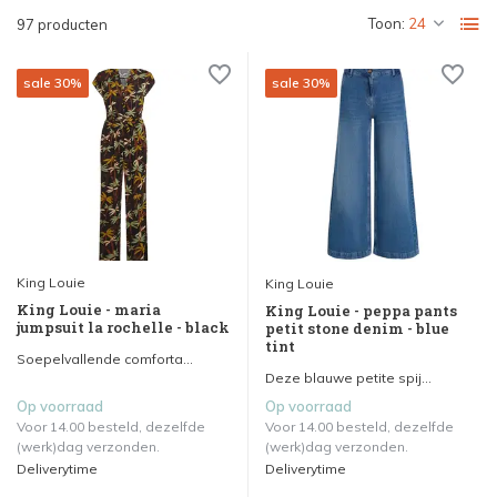
Toon:
97 producten
sale 30%
sale 30%
King Louie
King Louie
King Louie - maria
King Louie - peppa pants
jumpsuit la rochelle - black
petit stone denim - blue
tint
Soepelvallende comforta...
Deze blauwe petite spij...
Op voorraad
Op voorraad
Voor 14.00 besteld, dezelfde
Voor 14.00 besteld, dezelfde
(werk)dag verzonden.
(werk)dag verzonden.
Deliverytime
Deliverytime