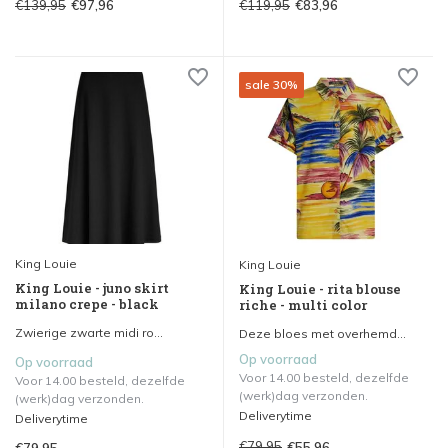
€139,95
€119,95
€97,96
€83,96
sale 30%
King Louie
King Louie
King Louie - juno skirt
King Louie - rita blouse
milano crepe - black
riche - multi color
Zwierige zwarte midi ro...
Deze bloes met overhemd...
Op voorraad
Op voorraad
Voor 14.00 besteld, dezelfde
Voor 14.00 besteld, dezelfde
(werk)dag verzonden.
(werk)dag verzonden.
Deliverytime
Deliverytime
€79,95
€55,96