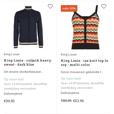
sale 30%
King Louie
King Louie
King Louie - coljack heavy
King Louie - isa knit top le
sweat - dark blue
roy - multi color
Dit stoere donkerblauwe...
Deze mouwoze gebreide t...
Op voorraad
Op voorraad
Voor 14.00 besteld, dezelfde
Voor 14.00 besteld, dezelfde
(werk)dag verzonden.
(werk)dag verzonden.
Deliverytime
Deliverytime
€89,95
€62,96
€99,95