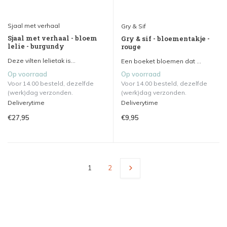
Sjaal met verhaal
Gry & Sif
Sjaal met verhaal - bloem
Gry & sif - bloementakje -
lelie - burgundy
rouge
Deze vilten lelietak is...
Een boeket bloemen dat ...
Op voorraad
Op voorraad
Voor 14.00 besteld, dezelfde
Voor 14.00 besteld, dezelfde
(werk)dag verzonden.
(werk)dag verzonden.
Deliverytime
Deliverytime
€27,95
€9,95
1
2