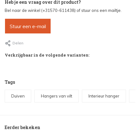
Heb je een vraag over dit product?
Bel naar de winkel (+31570-611438) of stuur ons een mailtje.
Stuur een e-mail
Delen
Verkrijgbaar in de volgende varianten:
Tags
Duiven
Hangers van vilt
Interieur hanger
Ke
Eerder bekeken