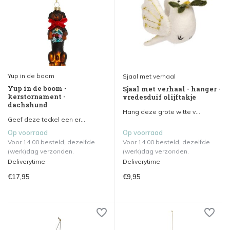
Yup in de boom
Sjaal met verhaal
Yup in de boom -
Sjaal met verhaal - hanger -
kerstornament -
vredesduif olijftakje
dachshund
Hang deze grote witte v...
Geef deze teckel een er...
Op voorraad
Op voorraad
Voor 14.00 besteld, dezelfde
Voor 14.00 besteld, dezelfde
(werk)dag verzonden.
(werk)dag verzonden.
Deliverytime
Deliverytime
€17,95
€9,95