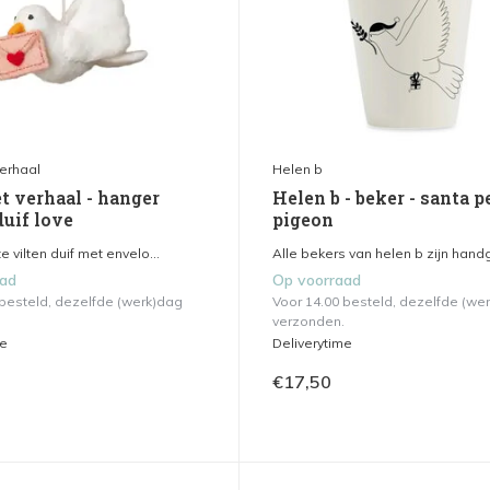
verhaal
Helen b
t verhaal - hanger
Helen b - beker - santa p
duif love
pigeon
 vilten duif met envelo...
Alle bekers van helen b zijn handg
aad
Op voorraad
 besteld, dezelfde (werk)dag
Voor 14.00 besteld, dezelfde (we
verzonden.
me
Deliverytime
€17,50