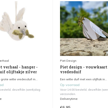
verhaal
Piet Design
t verhaal - hanger -
Piet design - vouwkaart 
if olijftakje zilver
vredesduif
rote witte vredesduif m...
Een witte duif met een olijftak in...
aad
Op voorraad
 besteld, dezelfde (werk)dag
Voor 14.00 besteld, dezelfde (we
verzonden.
me
Deliverytime
€6,95