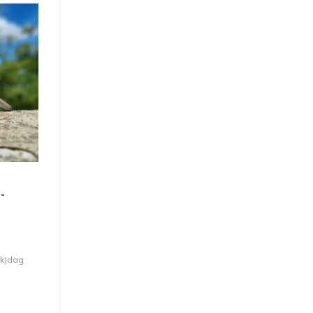
-
rk)dag