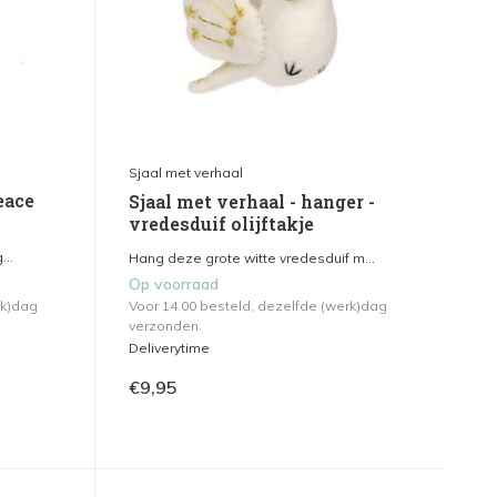
Sjaal met verhaal
eace
Sjaal met verhaal - hanger -
vredesduif olijftakje
...
Hang deze grote witte vredesduif m...
Op voorraad
rk)dag
Voor 14.00 besteld, dezelfde (werk)dag
verzonden.
Deliverytime
€9,95