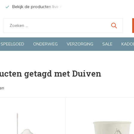
Bekijk de producten live in onze winkel in Deventer
Groen
SPEELGOED
ONDERWEG
VERZORGING
SALE
KADO
ucten getagd met Duiven
en