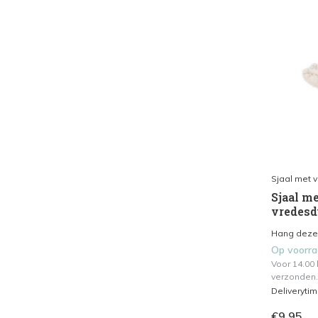
Sjaal met 
Sjaal me
vredesdu
Hang deze g
Op voorr
Voor 14.00
verzonden.
Deliveryti
€9,95