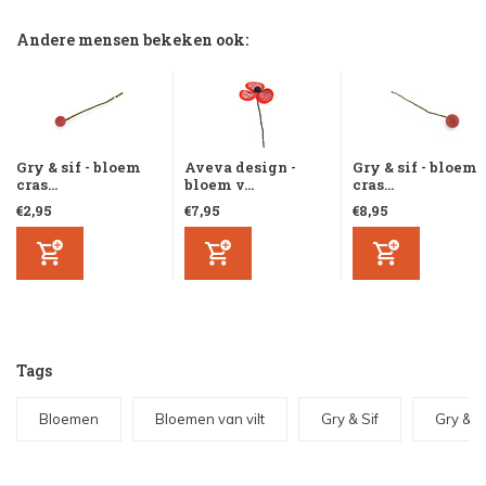
Andere mensen bekeken ook:
Gry & sif - bloem
Aveva design -
Gry & sif - bloem
cras...
bloem v...
cras...
€2,95
€7,95
€8,95
Tags
Bloemen
Bloemen van vilt
Gry & Sif
Gry & 