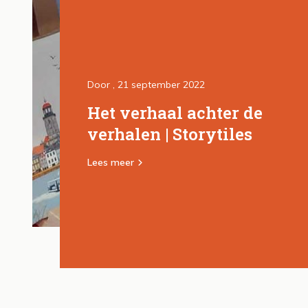
Door
, 21 september 2022
Het verhaal achter de
verhalen | Storytiles
Lees meer