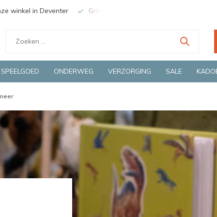
nze winkel in Deventer
Groene en snelle bezorging door o.a. Fie
SPEELGOED
ONDERWEG
VERZORGING
SALE
KADO
meer