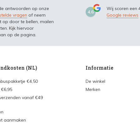
 de antwoorden op onze
Wij scoren een
4,6
stelde vragen
of neem
Google reviews
t op door te bellen, mailen
ten. Kijk hiervoor
an op de pagina.
ndkosten (NL)
Informatie
nbuspakketje €4,50
De winkel
 €6,95
Merken
 verzenden vanaf €49
en
nt aanmaken