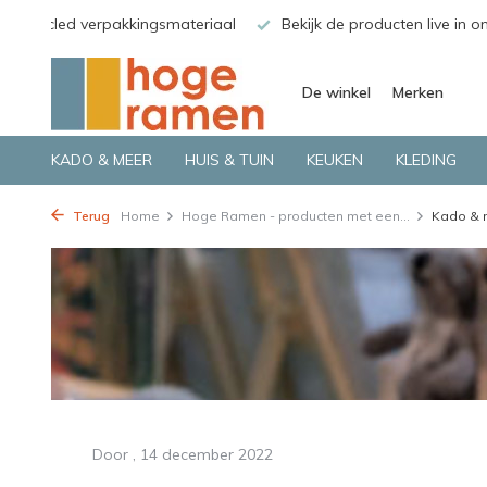
gerecycled verpakkingsmateriaal
Bekijk de producten live in o
De winkel
Merken
KADO & MEER
HUIS & TUIN
KEUKEN
KLEDING
Terug
Home
Hoge Ramen - producten met een...
Kado & 
Door
, 14 december 2022