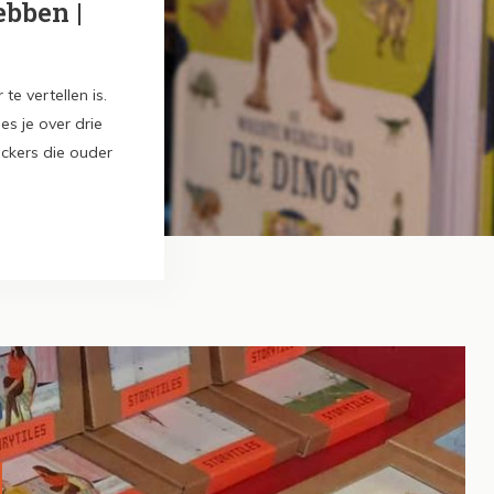
ebben |
e vertellen is.
es je over drie
ickers die ouder