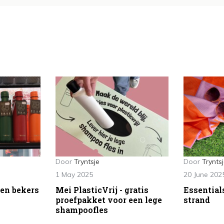
Door
Tryntsje
Door
Trynts
1 May 2025
20 June 202
 en bekers
Mei PlasticVrij - gratis
Essential
proefpakket voor een lege
strand
shampoofles