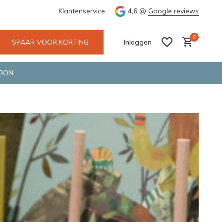
tskoerier en GLS.
Klantenservice
4,6
@
Google reviews
0
SPAAR VOOR KORTING
Inloggen
BON
Account aanmaken
Account aanmaken