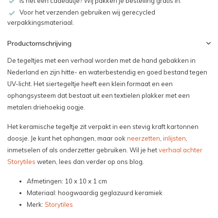
Is het een cadeautje? Wij pakken je bestelling gratis in.
Voor het verzenden gebruiken wij gerecycled
verpakkingsmateriaal.
Productomschrijving
De tegeltjes met een verhaal worden met de hand gebakken in
Nederland en zijn hitte- en waterbestendig en goed bestand tegen
UV-licht. Het siertegeltje heeft een klein formaat en een
ophangsysteem dat bestaat uit een textielen plakker met een
metalen driehoekig oogje.
Het keramische tegeltje zit verpakt in een stevig kraft kartonnen
doosje. Je kunt het ophangen, maar ook
neerzetten
,
inlijsten
,
inmetselen of als onderzetter gebruiken. Wil je het
verhaal achter
Storytiles
weten, lees dan verder op ons blog.
Afmetingen: 10 x 10 x 1 cm
Materiaal: hoogwaardig geglazuurd keramiek
Merk:
Storytiles