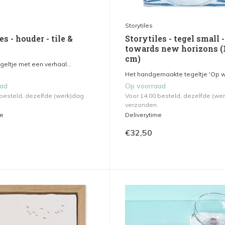
Storytiles
es - houder - tile &
Storytiles - tegel small -
towards new horizons (
cm)
egeltje met een verhaal...
Het handgemaakte tegeltje 'Op we
aad
Op voorraad
 besteld, dezelfde (werk)dag
Voor 14.00 besteld, dezelfde (we
verzonden.
me
Deliverytime
€32,50