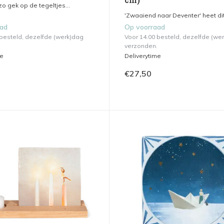
 zo gek op de tegeltjes...
'Zwaaiend naar Deventer' heet dit 
aad
Op voorraad
 besteld, dezelfde (werk)dag
Voor 14.00 besteld, dezelfde (we
verzonden.
me
Deliverytime
€27,50