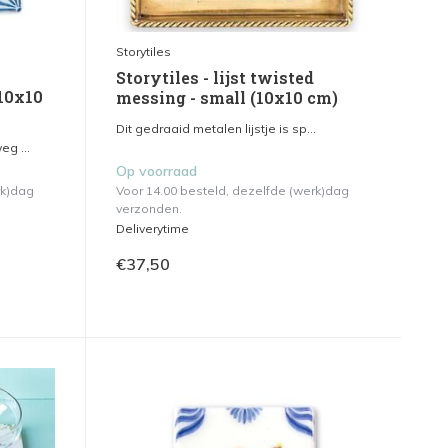
Storytiles
Storytiles - lijst twisted
10x10
messing - small (10x10 cm)
Dit gedraaid metalen lijstje is sp...
g ...
Op voorraad
rk)dag
Voor 14.00 besteld, dezelfde (werk)dag
verzonden.
Deliverytime
€37,50