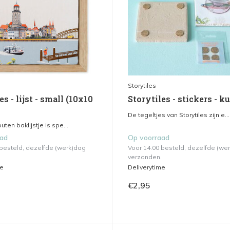
Storytiles
es - lijst - small (10x10
Storytiles - stickers - k
De tegeltjes van Storytiles zijn e...
uten baklijstje is spe...
aad
Op voorraad
 besteld, dezelfde (werk)dag
Voor 14.00 besteld, dezelfde (we
verzonden.
me
Deliverytime
€2,95