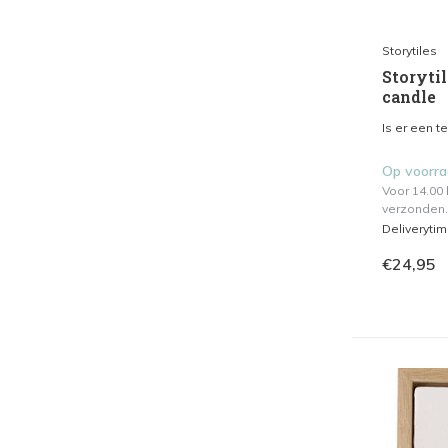
Storytiles
Storytil
candle
Is er een t
Op voorr
Voor 14.00
verzonden.
Deliveryti
€24,95