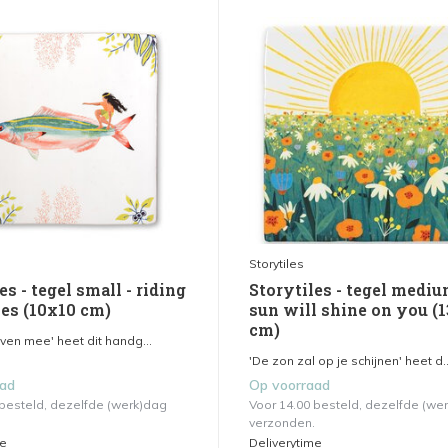
Storytiles
es - tegel small - riding
Storytiles - tegel mediu
es (10x10 cm)
sun will shine on you (
cm)
ven mee' heet dit handg...
'De zon zal op je schijnen' heet d..
aad
Op voorraad
 besteld, dezelfde (werk)dag
Voor 14.00 besteld, dezelfde (we
verzonden.
me
Deliverytime