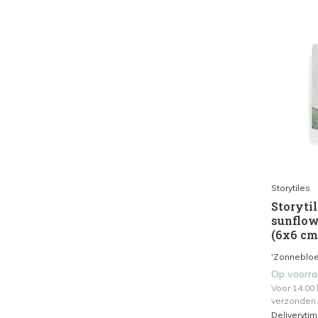
Storytiles
Storytil
sunflow
(6x6 cm
'Zonnebloem
Op voorr
Voor 14.00
verzonden.
Deliveryti