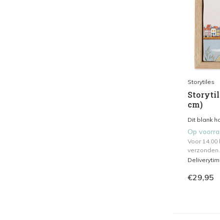
Storytiles
Storytil
cm)
Dit blank ho
Op voorr
Voor 14.00
verzonden.
Deliveryti
€29,95