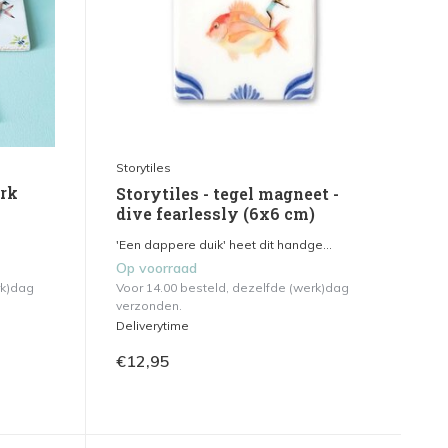
Storytiles
urk
Storytiles - tegel magneet -
dive fearlessly (6x6 cm)
'Een dappere duik' heet dit handge...
Op voorraad
rk)dag
Voor 14.00 besteld, dezelfde (werk)dag
verzonden.
Deliverytime
€12,95