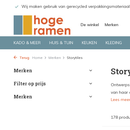
erpakkingsmateriaal
Bekijk de producten live in onze winkel in
De winkel
Merken
KADO & MEER
HUIS & TUIN
KEUKEN
KLEDING
Terug
Home
Merken
Storytiles
Stor
Merken
Filter op prijs
Ontwerpst
van haar 
Merken
Lees mee
178 prod