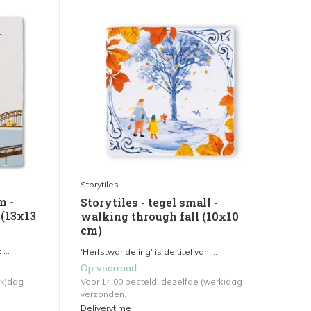
Storytiles
m -
Storytiles - tegel small -
 (13x13
walking through fall (10x10
cm)
...
'Herfstwandeling' is de titel van ...
Op voorraad
rk)dag
Voor 14.00 besteld, dezelfde (werk)dag
verzonden.
Deliverytime