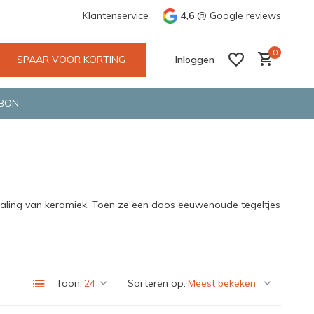
GLS.
Wij maken gebruik van gerecycled verpakkingsmateriaal
Klantenservice
4,6
@
Google reviews
0
SPAAR VOOR KORTING
Inloggen
BON
Account aanmaken
Account aanmaken
traling van keramiek. Toen ze een doos eeuwenoude tegeltjes
Toon:
Sorteren op: