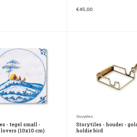
€45,00
Storytiles
es - tegel small -
Storytiles - houder - go
 lovers (10x10 cm)
holdie bird