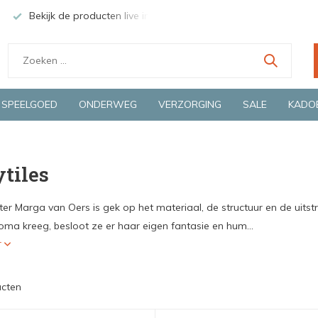
 Deventer
Groene en snelle bezorging door o.a. Fietskoerier en 
SPEELGOED
ONDERWEG
VERZORGING
SALE
KADO
ytiles
er Marga van Oers is gek op het materiaal, de structuur en de uits
oma kreeg, besloot ze er haar eigen fantasie en hum...
r
ucten