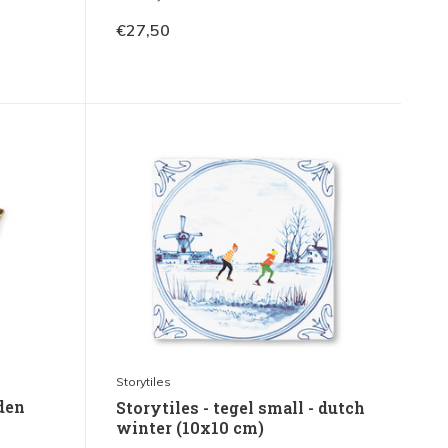
€27,50
Storytiles
lden
Storytiles - tegel small - dutch
winter (10x10 cm)