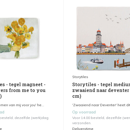
Storytiles
es - tegel magneet -
Storytiles - tegel mediu
ers from me to you
zwaaiend naar deventer
)
cm)
en van mij voor jou' he...
'Zwaaiend naar Deventer' heet dit 
aad
Op voorraad
 besteld, dezelfde (werk)dag
Voor 14.00 besteld, dezelfde (we
verzonden.
me
Deliverytime