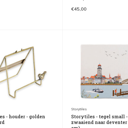
€45,00
Storytiles
es - houder - golden
Storytiles - tegel small -
rd
zwaaiend naar deventer
cm)