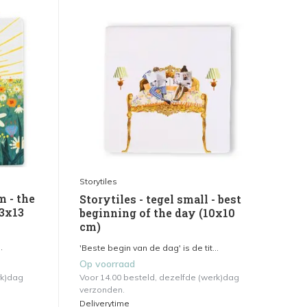
Storytiles
m - the
Storytiles - tegel small - best
13x13
beginning of the day (10x10
cm)
.
'Beste begin van de dag' is de tit...
Op voorraad
rk)dag
Voor 14.00 besteld, dezelfde (werk)dag
verzonden.
Deliverytime