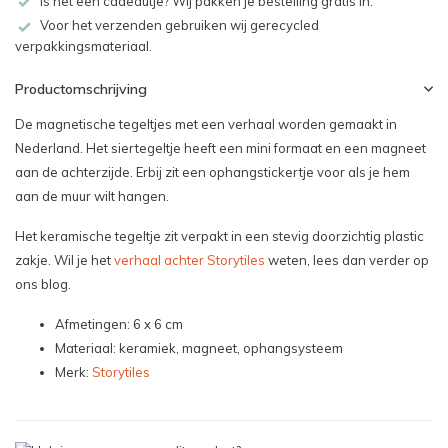
Is het een cadeautje? Wij pakken je bestelling gratis in.
Voor het verzenden gebruiken wij gerecycled
verpakkingsmateriaal.
Productomschrijving
De magnetische tegeltjes met een verhaal worden gemaakt in
Nederland. Het siertegeltje heeft een mini formaat en een magneet
aan de achterzijde. Erbij zit een ophangstickertje voor als je hem
aan de muur wilt hangen.
Het keramische tegeltje zit verpakt in een stevig doorzichtig plastic
zakje. Wil je het
verhaal achter Storytiles
weten, lees dan verder op
ons blog.
Afmetingen: 6 x 6 cm
Materiaal: keramiek, magneet, ophangsysteem
Merk:
Storytiles