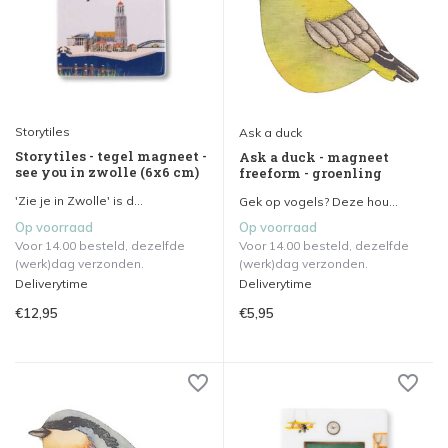
Storytiles
Ask a duck
Storytiles - tegel magneet -
Ask a duck - magneet
see you in zwolle (6x6 cm)
freeform - groenling
'Zie je in Zwolle' is d...
Gek op vogels? Deze hou...
Op voorraad
Op voorraad
Voor 14.00 besteld, dezelfde
Voor 14.00 besteld, dezelfde
(werk)dag verzonden.
(werk)dag verzonden.
Deliverytime
Deliverytime
€12,95
€5,95