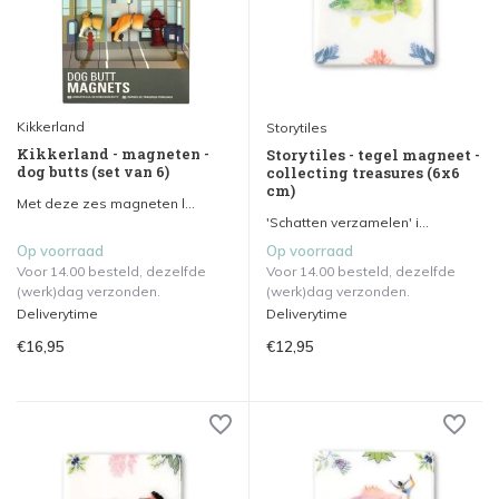
Kikkerland
Storytiles
Kikkerland - magneten -
Storytiles - tegel magneet -
dog butts (set van 6)
collecting treasures (6x6
cm)
Met deze zes magneten l...
'Schatten verzamelen' i...
Op voorraad
Op voorraad
Voor 14.00 besteld, dezelfde
Voor 14.00 besteld, dezelfde
(werk)dag verzonden.
(werk)dag verzonden.
Deliverytime
Deliverytime
€16,95
€12,95