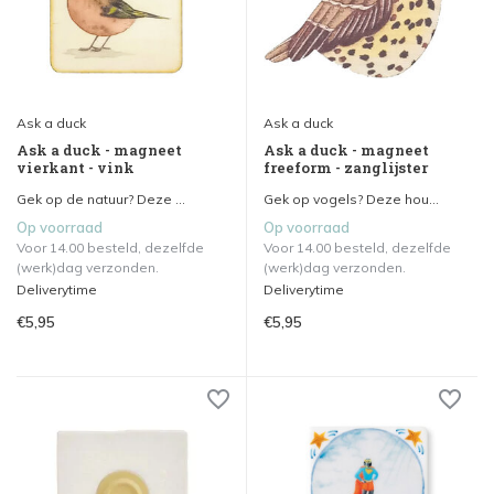
Ask a duck
Ask a duck
Ask a duck - magneet
Ask a duck - magneet
vierkant - vink
freeform - zanglijster
Gek op de natuur? Deze ...
Gek op vogels? Deze hou...
Op voorraad
Op voorraad
Voor 14.00 besteld, dezelfde
Voor 14.00 besteld, dezelfde
(werk)dag verzonden.
(werk)dag verzonden.
Deliverytime
Deliverytime
€5,95
€5,95