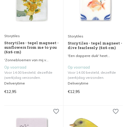
Storytiles
Storytiles
Storytiles - tegel magneet -
Storytiles - tegel magneet -
sunflowers from me to you
dive fearlessly (6x6 cm)
(6x6 cm)
'Een dappere duik' heet...
'Zonnebloemen van mij v...
Op voorraad
Op voorraad
Voor 14.00 besteld, dezelfde
Voor 14.00 besteld, dezelfde
(werk)dag verzonden.
(werk)dag verzonden.
Deliverytime
Deliverytime
€12,95
€12,95