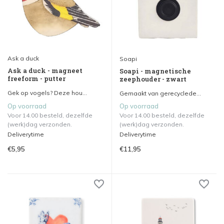
Ask a duck
Soapi
Ask a duck - magneet
Soapi - magnetische
freeform - putter
zeephouder - zwart
Gek op vogels? Deze hou...
Gemaakt van gerecyclede...
Op voorraad
Op voorraad
Voor 14.00 besteld, dezelfde
Voor 14.00 besteld, dezelfde
(werk)dag verzonden.
(werk)dag verzonden.
Deliverytime
Deliverytime
€5,95
€11,95