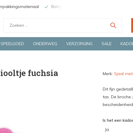
erpakkingsmateriaal
Bekijk de producten live in onze winkel in
SPEELGOED
ONDERWEG
VERZORGING
SALE
KADO
iooltje fuchsia
Merk:
Sjaal met
Dit fijn gedetail
tas. De broche z
bescheidenheid.
Is het een kadoo
Ja