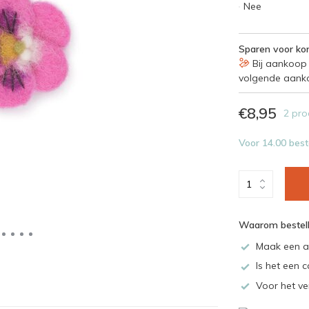
Nee
Sparen voor kor
Bij aankoop 
volgende aank
€8,95
2 pro
Voor 14.00 best
Waarom bestell
Maak een a
Is het een c
Voor het ve