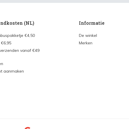
ndkosten (NL)
Informatie
nbuspakketje €4,50
De winkel
 €6,95
Merken
 verzenden vanaf €49
en
nt aanmaken