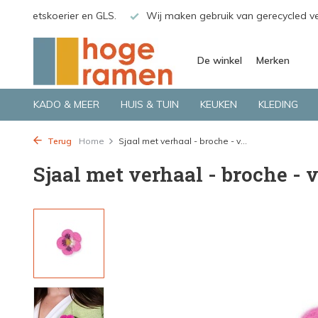
o.a. Fietskoerier en GLS.
Wij maken gebruik van gerecycled v
De winkel
Merken
KADO & MEER
HUIS & TUIN
KEUKEN
KLEDING
Terug
Home
Sjaal met verhaal - broche - v...
Sjaal met verhaal - broche - v