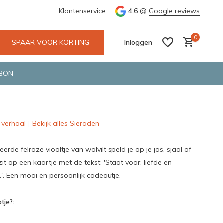
 Deventer
Groene en snelle bezorging door o.a. Fietskoerier en 
Klantenservice
4,6
@
Google reviews
0
SPAAR VOOR KORTING
Inloggen
BON
 verhaal
Bekijk alles Sieraden
Account aanmaken
Account aanmaken
leerde felroze viooltje van wolvilt speld je op je jas, sjaal of
it op een kaartje met de tekst: 'Staat voor: liefde en
'. Een mooi en persoonlijk cadeautje.
tje?: