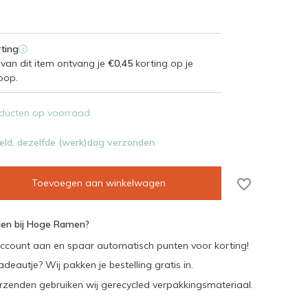
ting
i
van dit item ontvang je
€0,45
korting op je
oop.
ducten op voorraad
eld, dezelfde (werk)dag verzonden.
Toevoegen aan winkelwagen
en bij Hoge Ramen?
ccount aan en spaar automatisch punten voor korting!
adeautje? Wij pakken je bestelling gratis in.
rzenden gebruiken wij gerecycled verpakkingsmateriaal.