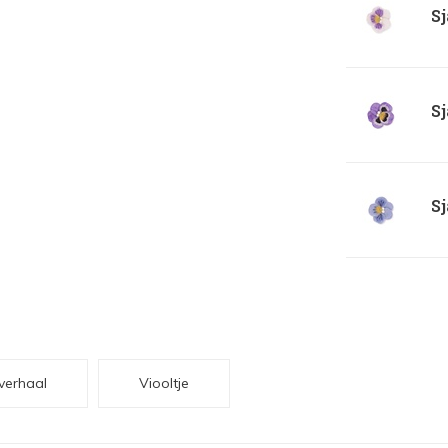
Sj
Sj
Sj
verhaal
Viooltje