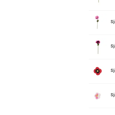
Sj
Sj
Sj
Sj