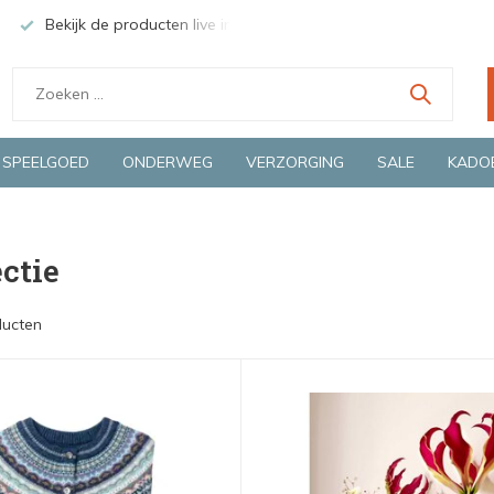
Groene en snelle bezorging door o.a. Fietskoerier en GLS.
SPEELGOED
ONDERWEG
VERZORGING
SALE
KADO
ectie
ducten