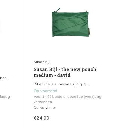
Susan Bijl
Susan Bijl - the new pouch
medium - david
ar...
Dit etuitje is super veelzijdig. G...
Op voorraad
rk)dag
Voor 14.00 besteld, dezelfde (werk)dag
verzonden.
Deliverytime
€24,90