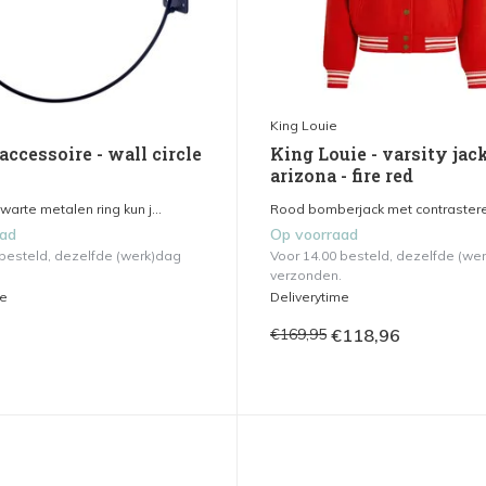
King Louie
accessoire - wall circle
King Louie - varsity jac
arizona - fire red
arte metalen ring kun j...
Rood bomberjack met contrastere
aad
Op voorraad
 besteld, dezelfde (werk)dag
Voor 14.00 besteld, dezelfde (we
verzonden.
me
Deliverytime
€118,96
€169,95