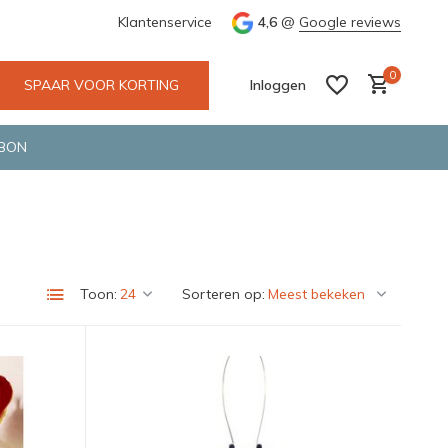
Wij maken gebruik van gerecycled verpakkingsmateriaal
Klantenservice
4,6
@
Google reviews
0
SPAAR VOOR KORTING
Inloggen
BON
Account aanmaken
Account aanmaken
Toon:
Sorteren op: