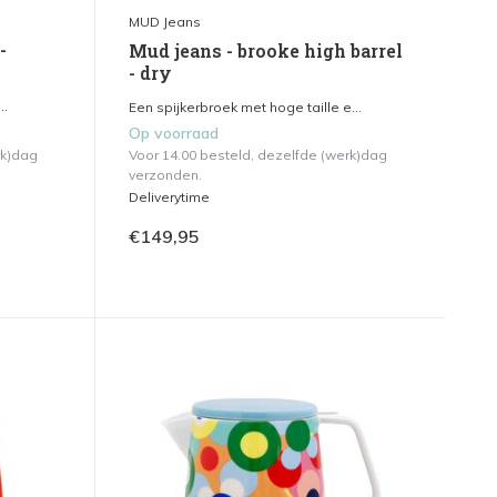
MUD Jeans
-
Mud jeans - brooke high barrel
- dry
..
Een spijkerbroek met hoge taille e...
Op voorraad
rk)dag
Voor 14.00 besteld, dezelfde (werk)dag
verzonden.
Deliverytime
€149,95