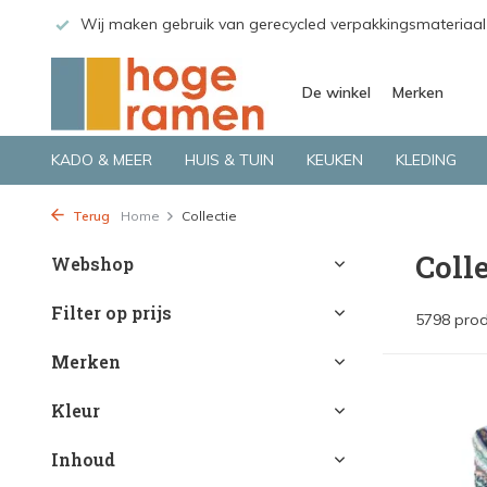
materiaal
Bekijk de producten live in onze winkel in Deventer
De winkel
Merken
KADO & MEER
HUIS & TUIN
KEUKEN
KLEDING
Terug
Home
Collectie
Coll
Webshop
Filter op prijs
5798 pro
Merken
Kleur
Inhoud