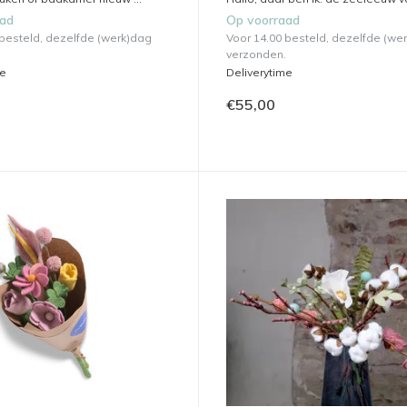
aad
Op voorraad
 besteld, dezelfde (werk)dag
Voor 14.00 besteld, dezelfde (we
verzonden.
me
Deliverytime
€55,00