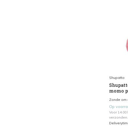
Shupatto
Shupatt
momo p
Zonde om o
Op voorr
Voor 14.00
verzonden.
Deliveryti