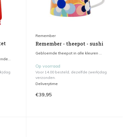
Remember
ket
Remember - theepot - sushi
Gebloemde theepot in alle kleuren ...
nde...
Op voorraad
rk)dag
Voor 14.00 besteld, dezelfde (werk)dag
verzonden.
Deliverytime
€39,95