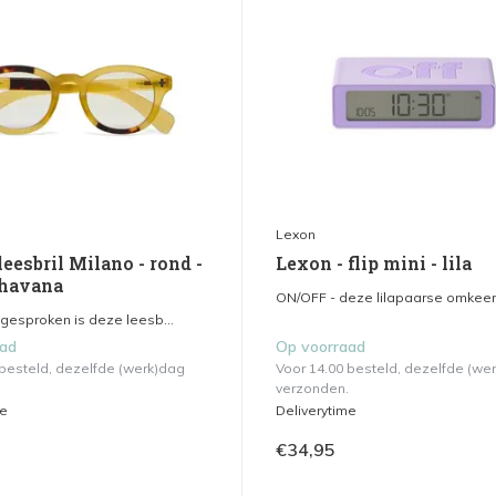
Lexon
leesbril Milano - rond -
Lexon - flip mini - lila
 havana
ON/OFF - deze lilapaarse omkeerb
tgesproken is deze leesb...
aad
Op voorraad
 besteld, dezelfde (werk)dag
Voor 14.00 besteld, dezelfde (we
verzonden.
me
Deliverytime
€34,95