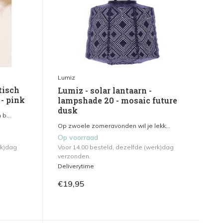
Lumiz
tisch
Lumiz - solar lantaarn -
 - pink
lampshade 20 - mosaic future
dusk
b...
Op zwoele zomeravonden wil je lekk...
Op voorraad
rk)dag
Voor 14.00 besteld, dezelfde (werk)dag
verzonden.
Deliverytime
€19,95