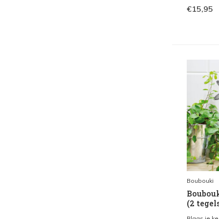
€15,95
Boubouki
Boubouki
(2 tegel
Blaas je ke