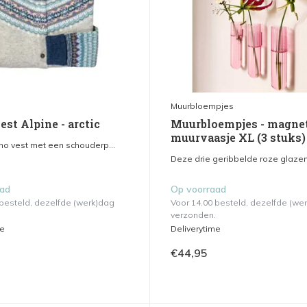
Muurbloempjes
vest Alpine - arctic
Muurbloempjes - magne
muurvaasje XL (3 stuks)
o vest met een schouderp...
Deze drie geribbelde roze glazen 
aad
Op voorraad
 besteld, dezelfde (werk)dag
Voor 14.00 besteld, dezelfde (we
verzonden.
me
Deliverytime
€44,95