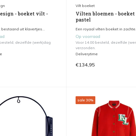
ign
Vilt boeket
sign - boeket vilt -
Vilten bloemen - boeket 
pastel
bestaand uit klavertjes...
Een royaal vilten boeket in zachte.
aad
Op voorraad
 besteld, dezelfde (werk)dag
Voor 14.00 besteld, dezelfde (we
verzonden.
me
Deliverytime
€134,95
sale 30%