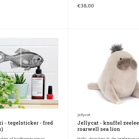
€38,00
Jellycat
 - tegelsticker - fred
Jellycat - knuffel zeele
s)
roarwell sea lion
uken of badkamer nieuw ...
Hallo, daar ben ik: de zeeleeuw va