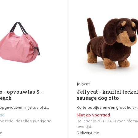
Jellycat
o - opvouwtas S -
Jellycat - knuffel teckel
each
sausage dog otto
pgevouwen in je tas of z...
Korte pootjes en een groot hart - .
aad
Niet op voorraad
 besteld, dezelfde (werk)dag
Bel naar 0570-611438 voor inform
levertijd.
me
Deliverytime