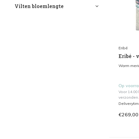
Vilten bloemlengte
Eribé
Eribé - 
Warm merin
Op voorr
Voor 14.00
verzonden.
Deliveryti
€269,00