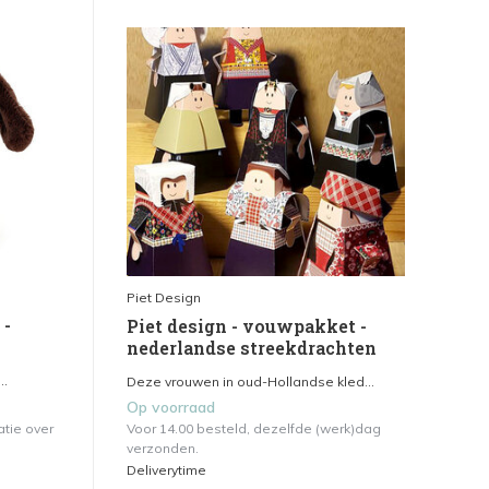
Piet Design
 -
Piet design - vouwpakket -
nederlandse streekdrachten
..
Deze vrouwen in oud-Hollandse kled...
Op voorraad
atie over
Voor 14.00 besteld, dezelfde (werk)dag
verzonden.
Deliverytime