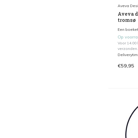
Aveva Des
Aveva de
tromsø
Een boeket 
Op voorr
Voor 14.00
verzonden.
Deliveryti
€59,95