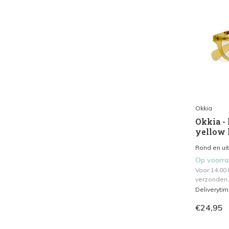
Okkia
Okkia - 
yellow
Rond en ui
Op voorr
Voor 14.00
verzonden.
Deliveryti
€24,95