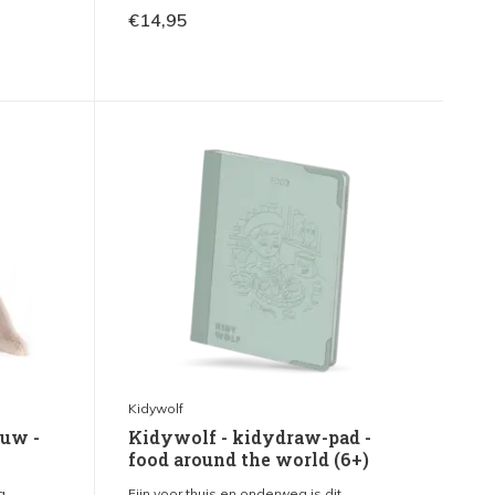
€14,95
Kidywolf
euw -
Kidywolf - kidydraw-pad -
food around the world (6+)
...
Fijn voor thuis en onderweg is dit...