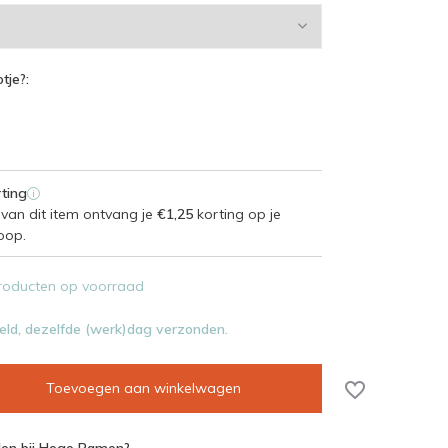
tje?:
ting
i
van dit item ontvang je
€1,25
korting op je
oop.
roducten op voorraad
eld, dezelfde (werk)dag verzonden.
Toevoegen aan winkelwagen