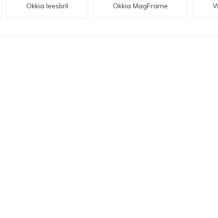
Okkia leesbril
Okkia MagFrame
W