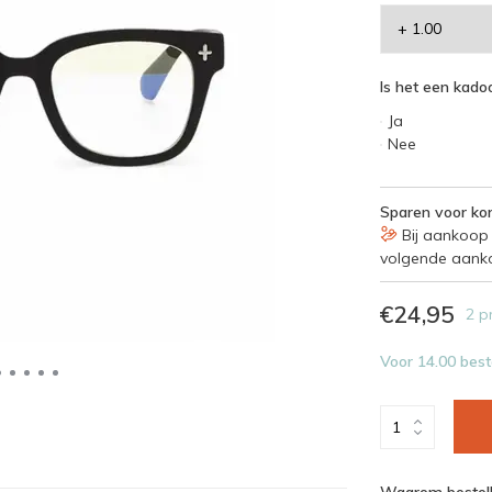
Is het een kadoo
Ja
Nee
Sparen voor kor
Bij aankoop 
volgende aank
€24,95
2 p
Voor 14.00 best