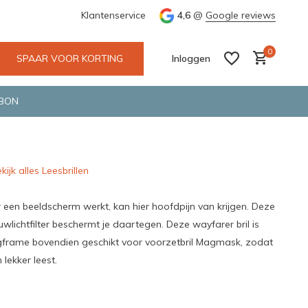
e en snelle bezorging door o.a. Fietskoerier en GLS.
Klantenservice
4,6
@
Google reviews
Wij maken
0
SPAAR VOOR KORTING
Inloggen
BON
kijk alles Leesbrillen
Account aanmaken
Account aanmaken
 een beeldscherm werkt, kan hier hoofdpijn van krijgen. Deze
uwlichtfilter beschermt je daartegen. Deze wayfarer bril is
gframe bovendien geschikt voor voorzetbril Magmask, zodat
 lekker leest.