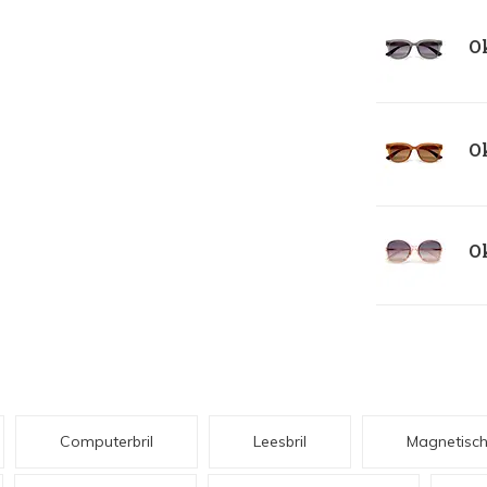
Ok
Ok
Ok
Computerbril
Leesbril
Magnetisc