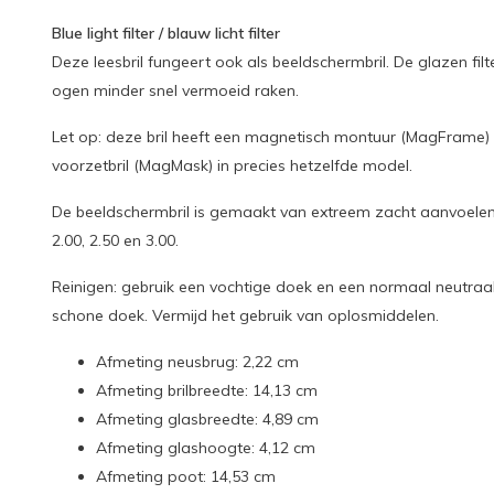
Blue light filter / blauw licht filter
Deze leesbril fungeert ook als beeldschermbril. De glazen fi
ogen minder snel vermoeid raken.
Let op: deze bril heeft een magnetisch montuur (MagFrame) 
voorzetbril (MagMask) in precies hetzelfde model.
De beeldschermbril is gemaakt van extreem zacht aanvoelend ma
2.00, 2.50 en 3.00.
Reinigen: gebruik een vochtige doek en een normaal neutraa
schone doek. Vermijd het gebruik van oplosmiddelen.
Afmeting neusbrug: 2,22 cm
Afmeting brilbreedte: 14,13 cm
Afmeting glasbreedte: 4,89 cm
Afmeting glashoogte: 4,12 cm
Afmeting poot: 14,53 cm