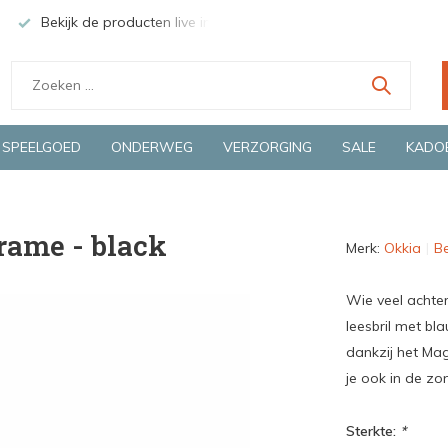
Bekijk de producten live in onze winkel in Deventer
Groen
SPEELGOED
ONDERWEG
VERZORGING
SALE
KADO
rame - black
Merk:
Okkia
Be
Wie veel achter
leesbril met bla
dankzij het Ma
je ook in de zon
Sterkte:
*