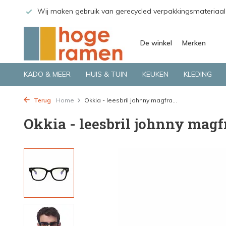
 GLS.
Wij maken gebruik van gerecycled verpakkingsmateriaal
De winkel
Merken
KADO & MEER
HUIS & TUIN
KEUKEN
KLEDING
Terug
Home
Okkia - leesbril johnny magfra...
Okkia - leesbril johnny magf