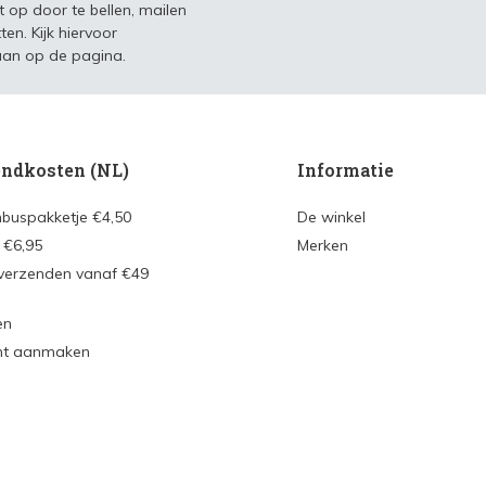
t op door te bellen, mailen
ten. Kijk hiervoor
an op de pagina.
ndkosten (NL)
Informatie
nbuspakketje €4,50
De winkel
 €6,95
Merken
 verzenden vanaf €49
en
nt aanmaken