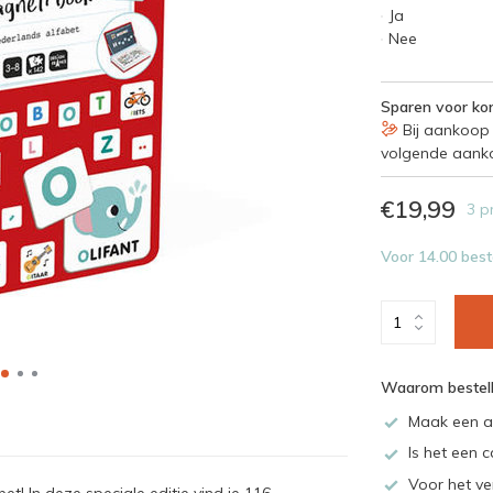
Ja
Nee
Sparen voor kor
Bij aankoop 
volgende aank
€19,99
3 p
Voor 14.00 best
Waarom bestell
Maak een a
Is het een c
Voor het ve