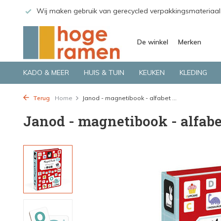
 GLS.
Wij maken gebruik van gerecycled verpakkingsmateriaal
De winkel
Merken
KADO & MEER
HUIS & TUIN
KEUKEN
KLEDING
Terug
Home
Janod - magnetibook - alfabet ...
Janod - magnetibook - alfabe