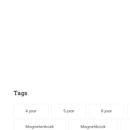
Tags
4 jaar
5 jaar
6 jaar
Magnetenboek
Magnetibook