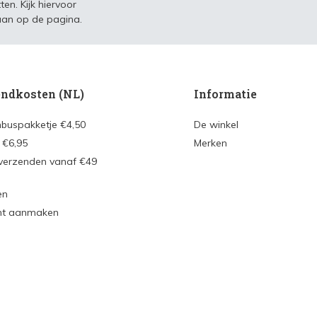
ten. Kijk hiervoor
an op de pagina.
ndkosten (NL)
Informatie
nbuspakketje €4,50
De winkel
 €6,95
Merken
 verzenden vanaf €49
en
nt aanmaken