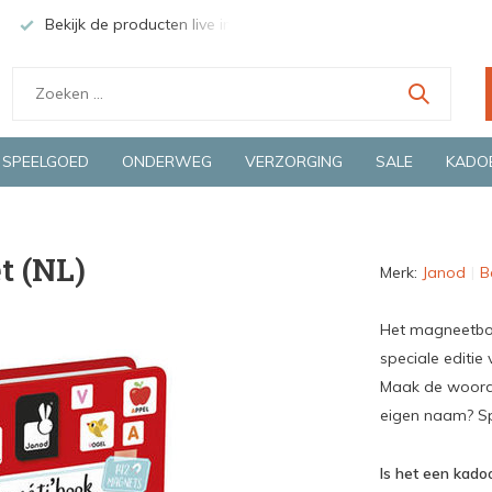
Bekijk de producten live in onze winkel in Deventer
Groen
SPEELGOED
ONDERWEG
VERZORGING
SALE
KADO
t (NL)
Merk:
Janod
B
Het magneetboek
speciale editie
Maak de woorden
eigen naam? Sp
Is het een kadoo