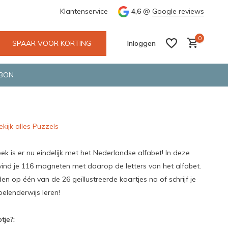
e en snelle bezorging door o.a. Fietskoerier en GLS.
Klantenservice
4,6
@
Google reviews
Wij maken
0
SPAAR VOOR KORTING
Inloggen
BON
ekijk alles Puzzels
Account aanmaken
Account aanmaken
 is er nu eindelijk met het Nederlandse alfabet! In deze
 vind je 116 magneten met daarop de letters van het alfabet.
 op één van de 26 geïllustreerde kaartjes na of schrijf je
elenderwijs leren!
tje?: