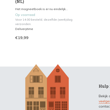
(NL)
Het magneetboek is er nu eindelijk...
Op voorraad
Voor 14.00 besteld, dezelfde (werk)dag
verzonden.
Deliverytime
€19,99
Hulp 
Bekijk
veelge
contac