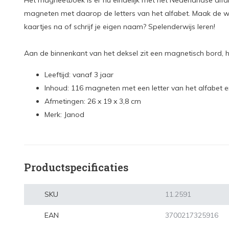
Het magneetboek is er nu eindelijk met het Nederlandse alfabe
magneten met daarop de letters van het alfabet. Maak de w
kaartjes na of schrijf je eigen naam? Spelenderwijs leren!
Aan de binnenkant van het deksel zit een magnetisch bord, hi
Leeftijd: vanaf 3 jaar
Inhoud: 116 magneten met een letter van het alfabet e
Afmetingen: 26 x 19 x 3,8 cm
Merk: Janod
Productspecificaties
SKU
11.2591
EAN
3700217325916