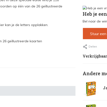
t! In deze speciale editie vind je 116
oorden op één van de 26 geïllustreerde
Heb je een
Bel naar de win
er kan je de letters opplakken.
Stuur een
n 26 geïllustreerde kaarten
Delen
Verkrijgbaar
Andere me
Ja