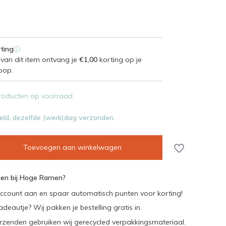
ting
i
van dit item ontvang je
€1,00
korting op je
oop.
roducten op voorraad
eld, dezelfde (werk)dag verzonden.
Toevoegen aan winkelwagen
en bij Hoge Ramen?
ccount aan en spaar automatisch punten voor korting!
adeautje? Wij pakken je bestelling gratis in.
rzenden gebruiken wij gerecycled verpakkingsmateriaal.