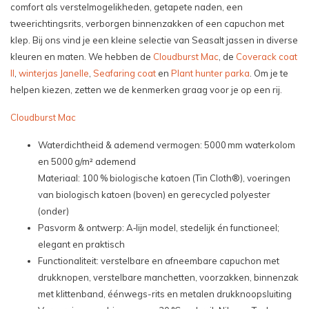
comfort als verstelmogelikheden, getapete naden, een
tweerichtingsrits, verborgen binnenzakken of een capuchon met
klep. Bij ons vind je een kleine selectie van Seasalt jassen in diverse
kleuren en maten. We hebben de
Cloudburst Mac
, de
Coverack coat
II
,
winterjas Janelle
,
Seafaring coat
en
Plant hunter parka
. Om je te
helpen kiezen, zetten we de kenmerken graag voor je op een rij.
Cloudburst Mac
Waterdichtheid & ademend vermogen: 5000 mm waterkolom
en 5000 g/m² ademend
Materiaal: 100 % biologische katoen (Tin Cloth®), voeringen
van biologisch katoen (boven) en gerecycled polyester
(onder)
Pasvorm & ontwerp: A‑lijn model, stedelijk én functioneel;
elegant en praktisch
Functionaliteit: verstelbare en afneembare capuchon met
drukknopen, verstelbare manchetten, voorzakken, binnenzak
met klittenband, éénwegs-rits en metalen drukknoopsluiting