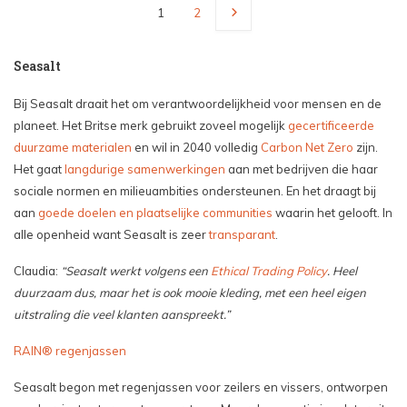
1
2
Seasalt
Bij Seasalt draait het om verantwoordelijkheid voor mensen en de
planeet. Het Britse merk gebruikt zoveel mogelijk
gecertificeerde
duurzame materialen
en wil in 2040 volledig
Carbon Net Zero
zijn.
Het gaat
langdurige samenwerkingen
aan met bedrijven die haar
sociale normen en milieuambities ondersteunen. En het draagt bij
aan
goede doelen en plaatselijke communities
waarin het gelooft. In
alle openheid want Seasalt is zeer
transparant
.
Claudia:
“Seasalt werkt volgens een
Ethical Trading Policy
. Heel
duurzaam dus, maar het is ook mooie kleding, met een heel eigen
uitstraling die veel klanten aanspreekt.”
RAIN® regenjassen
Seasalt begon met regenjassen voor zeilers en vissers, ontworpen