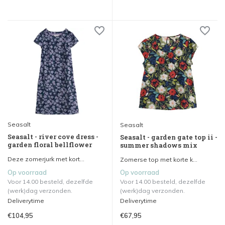
Seasalt
Seasalt
Seasalt - river cove dress -
Seasalt - garden gate top ii -
garden floral bellflower
summer shadows mix
Deze zomerjurk met kort...
Zomerse top met korte k...
Op voorraad
Op voorraad
Voor 14.00 besteld, dezelfde
Voor 14.00 besteld, dezelfde
(werk)dag verzonden.
(werk)dag verzonden.
Deliverytime
Deliverytime
€104,95
€67,95