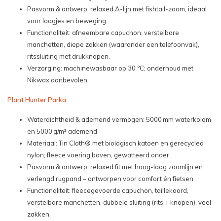
Pasvorm & ontwerp: relaxed A-lijn met fishtail-zoom, ideaal
voor laagjes en beweging.
Functionaliteit: afneembare capuchon, verstelbare
manchetten, diepe zakken (waaronder een telefoonvak),
ritssluiting met drukknopen.
Verzorging: machinewasbaar op 30 °C; onderhoud met
Nikwax aanbevolen.
Plant Hunter Parka
Waterdichtheid & ademend vermogen: 5000 mm waterkolom
en 5000 g/m² ademend
Materiaal: Tin Cloth® met biologisch katoen en gerecycled
nylon; fleece voering boven, gewatteerd onder.
Pasvorm & ontwerp: relaxed fit met hoog-laag zoomlijn en
verlengd rugpand – ontworpen voor comfort én fietsen.
Functionaliteit: fleecegevoerde capuchon, taillekoord,
verstelbare manchetten, dubbele sluiting (rits + knopen), veel
zakken.