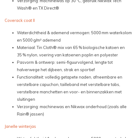
Verzorging: machinewas op 30 °C, gebruik Nikwax Tech
Wash® en TX Direct®
Coverack coat II
Waterdichtheid & ademend vermogen: 5000 mm waterkolom
en 5000 g/m² ademend
Materiaal: Tin Cloth® mix van 65 % biologische katoen en
35 % nylon, voering van katoenen poplin en polyester
Pasvorm & ontwerp: semi-figuurvolgend, lengte tot
halverwege het dijbeen, strak en sportief
Functionaliteit: volledig getapete naden, afneembare en
verstelbare capuchon, tailleband met verstelbare tabs,
verstelbare manchetten en voor- en binnenzakken met
sluitingen
Verzorging: machinewas en Nikwax onderhoud (zoals alle
Rain® jassen)
Janelle winterjas