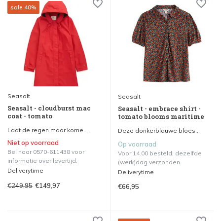
sale 40%
Seasalt
Seasalt
Seasalt - cloudburst mac
Seasalt - embrace shirt -
coat - tomato
tomato blooms maritime
Laat de regen maar kome...
Deze donkerblauwe bloes...
Niet op voorraad
Op voorraad
Bel naar 0570-611438 voor
Voor 14.00 besteld, dezelfde
informatie over levertijd.
(werk)dag verzonden.
Deliverytime
Deliverytime
€249,95
€149,97
€66,95