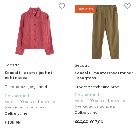
sale 30%
Seasalt
Seasalt
Seasalt - arame jacket -
Seasalt - nanterrow trouser
echinacea
- seagrass
Dit roodroze jasje heef...
Stoere zachtbruine broe...
Op voorraad
Op voorraad
Voor 14.00 besteld, dezelfde
Voor 14.00 besteld, dezelfde
(werk)dag verzonden.
(werk)dag verzonden.
Deliverytime
Deliverytime
€96,95
€67,86
€129,95