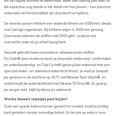
om de ruigste stormen te weerstaan. Meer dan veertig jaar later zit
die expertise nog steeds in elk detail van hun jassen - hun pasvorm,
materialen en functionaliteit zijn doordacht en tijdloos.
De meeste jassen hebben een waterdichtheid van 5000 mm, ideaal
voor stevige regenbuien. Bij lichtere regen is 3000 mm genoeg.
Daarnaast ademen de stoffen met 5000 g/m², zodat je niet
oververhit raakt als je actief bezig bent.
Seasalt gebruikt twee innovatieve, milieubewuste stoffen:
Tin Cloth® (een moderne twist op klassieke zeilersstof, comfortabel
en waterbestendig), en Tide Cycle® (gerecycled materiaal met een
speciaal water- en ademend waterdicht finish). Je wast je Seasalt
jas gewoon in de machine op 30 °C met Nikwax Tech Wash®, en
onderhoudt de waterdichtheid met Nikwax TX Direct®. Zo gaat je
jas langer mee, blijft hij lekvrij en ademend.
Welke Seasalt regenjas past bij jou?
Zoek een goede balans tussen gewicht en isolatie zodat je prettig
kunt genieten zonder onnodige balast. En let ook op extra’s voor