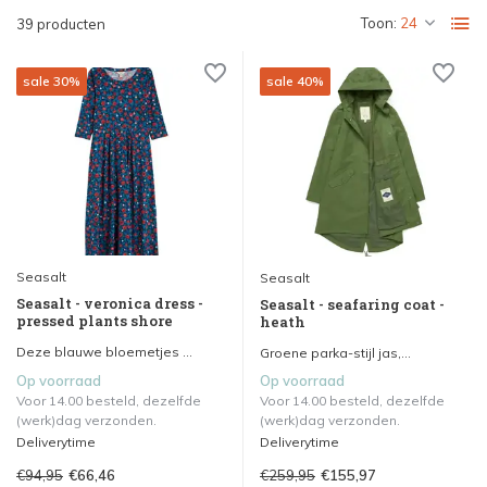
Toon:
39 producten
sale 30%
sale 40%
Seasalt
Seasalt
Seasalt - veronica dress -
Seasalt - seafaring coat -
pressed plants shore
heath
Deze blauwe bloemetjes ...
Groene parka-stijl jas,...
Op voorraad
Op voorraad
Voor 14.00 besteld, dezelfde
Voor 14.00 besteld, dezelfde
(werk)dag verzonden.
(werk)dag verzonden.
Deliverytime
Deliverytime
€94,95
€259,95
€66,46
€155,97