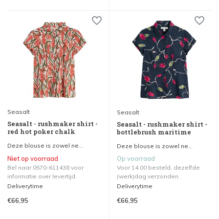
Seasalt
Seasalt
Seasalt - rushmaker shirt -
Seasalt - rushmaker shirt -
red hot poker chalk
bottlebrush maritime
Deze blouse is zowel ne...
Deze blouse is zowel ne...
Niet op voorraad
Op voorraad
Bel naar 0570-611438 voor
Voor 14.00 besteld, dezelfde
informatie over levertijd.
(werk)dag verzonden.
Deliverytime
Deliverytime
€66,95
€66,95