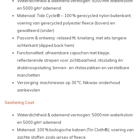
Waterdichtheid & ademend vermogen: 5000 mm waterkolom
en 5000 g/m² ademend
Materiaal: Tide Cycle® – 100 % gerecycled nylon buitenkant;
voering van gerecycled polyester fleece (boven) en
gewatteerd (onder)
Pasvorm & ontwerp: relaxed fit, knielang, met iets langere
achterkant (dipped back hem)
Functionaliteit: afneembare capuchon met klepje,
reflecterende strepen voor zichtbaarheid, ritssluiting én
drukknoopsluiting, binnen- en ritstaszakken en verstelbare
manchetten
Verzorging: machinewas op 30 °C, Nikwax-onderhoud
aanbevolen
Seafaring Coat
Waterdichtheid & ademend vermogen: 5000 mm waterkolom
en 5000 g/m² ademend
Materiaal: 100 % biologische katoen (Tin Cloth®); voering van
zachte stoffen zoals jersey of fleece.