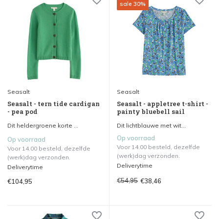
sale 30%
Seasalt
Seasalt
Seasalt - tern tide cardigan
Seasalt - appletree t-shirt -
- pea pod
painty bluebell sail
Dit heldergroene korte ...
Dit lichtblauwe met wit...
Op voorraad
Op voorraad
Voor 14.00 besteld, dezelfde
Voor 14.00 besteld, dezelfde
(werk)dag verzonden.
(werk)dag verzonden.
Deliverytime
Deliverytime
€54,95
€38,46
€104,95