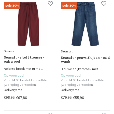
sale 30%
sale 30%
Seasalt
Seasalt
Seasalt - sholl trouser -
Seasalt - penwith jean - mid
oakwood
wash
Relaxte broek met ruime...
Blauwe spijkerbroek met...
Op voorraad
Op voorraad
Voor 14.00 besteld, dezelfde
Voor 14.00 besteld, dezelfde
(werk)dag verzonden.
(werk)dag verzonden.
Deliverytime
Deliverytime
€96,95
€79,95
€67,86
€55,96